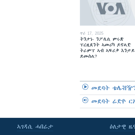
ጥሪ 17, 2025
ትንታነ- ንፖሊሲ ምሩጽ
ፕረዚደንት ኣመሪካ ዶናልድ
ትራምፕ ኣብ ኣፍሪቃ እንታይ
ይመስል?
መደባት ቴሌቭዥን
መደባት ሬድዮ ር
ኣገዳሲ ሓበሬታ
ዕለታዊ ዜ