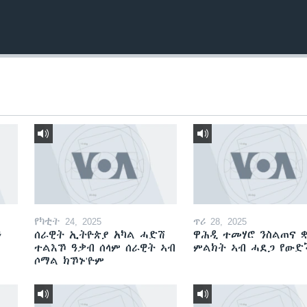
የካቲት 24, 2025
ጥሪ 28, 2025
ን
ሰራዊት ኢትዮጵያ አካል ሓድሽ
ዋሕዲ ተመሃሮ ንስልጠና ቋ
ተልእኾ ዓቃብ ሰላም ሰራዊት ኣብ
ምልክት ኣብ ሓደጋ የው
ሶማል ክኾኑ'ዮም