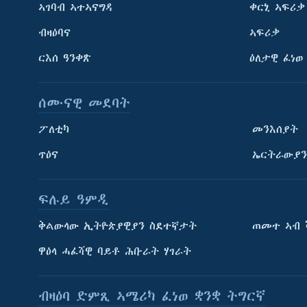
ኣገባብ ኣተኣናግዳ
ቀርኒ ኣፍሪቃ
ብዛዕባና
ኣፍሪቃ
ርእሰ ዓንቀጽ
ዕለታዊ ፈነወ
ሰሙናዊ መደባት
ፖለቲካ
መንእሰያት
ጥዕና
ኤርትራውያን
ፍሉይ ዓምዲ
ትምህርቲ እንግሊዝኛ
ቅልውላው ኢትዮጵያዊያን ስደተኛታት
ጠመተ ኣብ 
ማሕበራዊ ገጻትና
ዋዕላ ሓፈሻዊ ባይቶ ሕቡራት ሃገራት
ብዛዕባ ድምጺ ኣሜሪካ ፈነወ ቋንቋ ትግርኛ