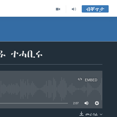
ብቐጥታ
ያዱ ተሓቢሩ
EMBED
able
2:07
መራገፊ