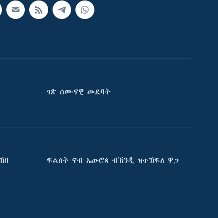
ገጽ ሰሙናዊ መደባት
ኸበ
ፍልሰት ናብ ኤውሮጳ ብኽንዲ ዝተኸፍለ ዋጋ