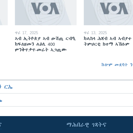
ጥሪ 17, 2025
ጥሪ 13, 2025
ኣብ ኢትዮጵያ ኣብ ውሽጢ ርብዒ
ክልከላ ሕጃብ ኣብ ኣብያተ
ክፍለዘመን ልዕሊ 400
ትምህርቲ ከተማ ኣኽሱም
ምንቅጥቃጥ-መሬት ኣጋጢሙ
ኩሎም መደባት ን
 ርኤ
ኤ
ና
ማሕበራዊ ገጻትና