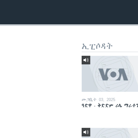
ቂሔ ጽልሚ
ኢፒሶዳት
መጋቢት 03, 2025
ዓድዋ - ቅድድም ሪሌ ማራቶ