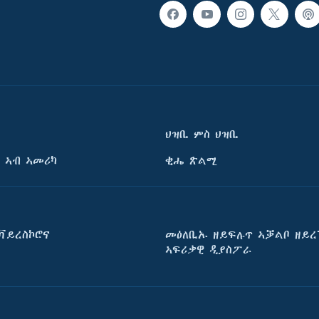
ህዝቢ ምስ ህዝቢ
 ኣብ ኣመሪካ
ቂሔ ጽልሚ
ቫይረስኮሮና
መዕለቢኡ ዘይፍሉጥ ኣቓልቦ ዘይረ
ኣፍሪቃዊ ዲያስፖራ