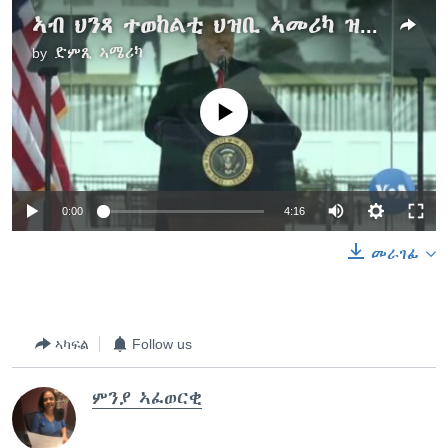
ኣብ ህንጻ ተወከልቲ ህዝቢ ኣመሪካ ዝተኻየደ መጥቓዕቲ ዘጻርይ ኮሚተ ቃል ምስክርነት ሰሚዑ
by
ድምጺ ኣሜሪካ
No media source currently available
0:00
4:16
መራገፊ
ኣካፍል
Follow us
ምንያ ኣፈወርቂ