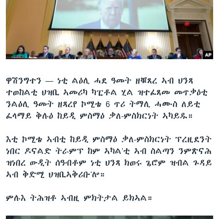
ቂሔ ጽልሚ
ቋንቋታት
ዋሽንግተን —
ነቲ ልዕሊ ሓደ ዓመት ዘቑጸረ ኣብ ህንጻ
ተወከልቲ ህዝቢ ኣመሪካ ካፒቶል ሂል ዝተፈጸመ መጥቃዕቲ
ንልዕሊ ዓመት ዘጻረየ ኮሚቴ 6 ጥሪ ትማሊ ሓሙስ ለይቲ
ፈላማይ ቅሉዕ ከይዲ ምስማዕ ቃለ-ምስክርነት ኣካይዱ።
እቲ ኮሚቴ ኣብቲ ከይዲ ምስማዕ ቃለ-ምስክርነት ፕረዚደንት
ነበር ዶናልድ ትራምፕ ከም ኣካል'ቲ ኣብ ስልጣን ንምጽናሕ
ዝነበረ ውዲት ሰዓብቶም ነቲ ህንጻ ክወሩ ጌሮም ዝብል ጉዳይ
ኣብ ቅድሚ ህዝቢኣቅሪቡ'ሎ።
ምሉእ ትሕዝቶ ኣብዚ ምክትታል ይክኣል።