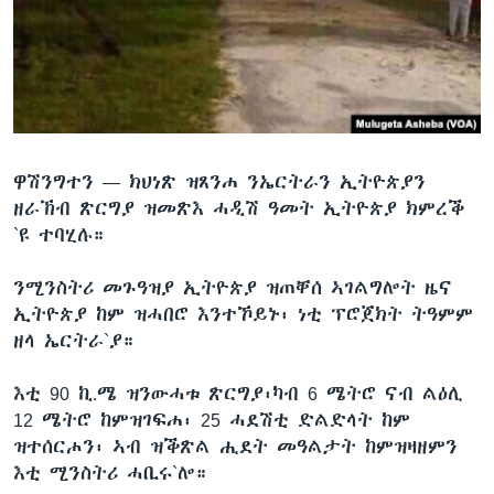
ቂሔ ጽልሚ
ቋንቋታት
ዋሽንግተን —
ክህነጽ ዝጸንሐ ንኤርትራን ኢትዮጵያን
ዘራኽብ ጽርግያ ዝመጽእ ሓዲሽ ዓመት ኢትዮጵያ ክምረቕ
`ዩ ተባሂሉ።
ንሚንስትሪ መጉዓዝያ ኢትዮጵያ ዝጠቐሰ ኣገልግሎት ዜና
ኢትዮጵያ ከም ዝሓበሮ እንተኾይኑ፡ ነቲ ፕሮጀክት ትዓምም
ዘላ ኤርትራ`ያ።
እቲ 90 ኪ.ሜ ዝንውሓቱ ጽርግያ፡ካብ 6 ሜትሮ ናብ ልዕሊ
12 ሜትሮ ከምዝገፍሐ፡ 25 ሓደሽቲ ድልድላት ከም
ዝተሰርሖን፡ ኣብ ዝቕጽል ሒደት መዓልታት ከምዝዛዘምን
እቲ ሚንስትሪ ሓቢሩ`ሎ።