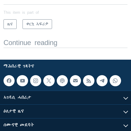
This item is part of
ዜና
ቀርኒ ኣፍሪቃ
Continue reading
ማሕበራዊ ገጻትና
ኣገዳሲ ሓበሬታ
ዕለታዊ ዜና
ሰሙናዊ መደባት