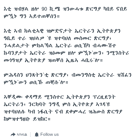
እቲ ዝብሃል ዘሎ 90 ኪ.ሜ ዝንውሓቱ ጽርግያ ካበይ ናበይ
ምዃኑ ግን ኣይተጠቐሰን።
እቲ ኣብ ክልቲኣዊ ዝምድናታት ኤርትራን ኢትዮጵያን
ዓቢይ ተራ ዝህልዎ `ዩ ዝተባህለ መስመር ጽርግያ፡
ንሓይልታት ምክልኻል ኤርትራ ወሲኽካ ብሓሙሽተ
ኩባንያታት ኤርትራ ዝዕመም ዘሎ ምዃኑ`ውን፡ ንሚንስትሪ
መጎዓዝያ ኢትዮጵያ ዝጠቐሰ ኢዜኣ ሓቢሩ`ሎ።
ምሕዳስን ህንጸትን`ቲ ጽርግያ፡ ብመንግስቲ ኤርትራ ዝሽፈን
ምዃኑ`ውን ወሲኹ ጠቒሱ`ሎ።
ኣቐዲሙ ቀዳማይ ሚንስተር ኢትዮጵያን ፕረዚደንት
ኤርትራን፡ ንርክባት ንግዲ ምስ ኢትዮጵያ ኣገዳ’ዩ
ዝተባህለሉ ካብ ነፋሲት ናብ ደቀምሓረ ዝሕውስ ጽርግያ
ከምዝተዓዘቡ ይዝከር።
ኣካፍል
Follow us