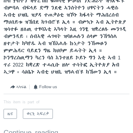
ሰብ ሃብትን ዝተረኽበ ቁጠባዊ ምዕባለ ንድሕሪት ዝዓጽፍ`ዩ
ብምባል ብፍላይ ድማ ንደቂ ኣንስትዮን ህፃናትን ሓዊሱ
ኣብቲ ህዝቢ ዝያዳ ተጠቃዕቲ ዝኾኑ ክፋላት ማሕበረሰብ
ማህሰይቱ ዝኸበደ ክገብሮ`ዩ ኢላ ። ብምኳኑ ኣብ ኢትዮጵያ
ዝሳተፉ ዘለዉ ተፃባእቲ ኣካላት እዚ ጎንፂ ዝቋረፀሉ መንገዲ
ብምንዳይ ፣ ሰብኣዊ ሓገዛት ዝባፀሐሉን ሰላም ንኽዓስል
ዘተታት ክካየዱ ኣብ ዝኽእልሉ ኩነታት ንኽመፁን
ምምሕዳር ባይደን ግዜ ክህቦም ይሓትት ኢላ ።
ኮንግረስዉማን ካረን ባስ እንተዘይ ኮይኑ ግን እቲ ኣብ 1
ጥሪ 2022 ክቋረጽ ተሓሲቡ ዘሎ ተሳትፎ ኢትዮጵያ አብ
ኣጋዋ ፡ ሳዕቤኑ ኣብቲ ህዝቢ ዝዓልብ`ዩ ክኸውን ኢላ ።
ኣካፍል
Follow us
This item is part of
ዜና
ቀርኒ ኣፍሪቃ
Continue reading