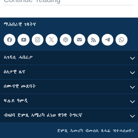
ማሕበራዊ ገጻትና
ኣገዳሲ ሓበሬታ
ዕለታዊ ዜና
ሰሙናዊ መደባት
ፍሉይ ዓምዲ
ብዛዕባ ድምጺ ኣሜሪካ ፈነወ ቋንቋ ትግርኛ
ድምጺ ኣመሪካ ብመሰል ጸሓፊ ዝተሓለወዩ።