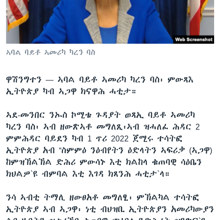
ቂሔ ጽልሚ
ቋንቋታት
ኣባል ባይቶ ኣመሪካ ካረን ባስ
ዋሽንግተን —
ኣባል ባይቶ ኣመሪካ ካረን ባስ፡ ምውጻእ
ኢትዮጵያ ካብ ኣጋዋ ክናዋሕ ሓቲታ።
ኣደ-መንበር ንኡስ ኮሚቴ ጉዳያት ወጻኢ ባይቶ ኣመሪካ
ካረን ባስ፡ ኣብ ዘውጽኣቶ መግለጺ፡ኣብ ዝሓለፈ ሕዳር 2
ምምሕዳር ባይደን ካብ 1 ጥሪ 2022 ጀሚሩ ተሳትፎ
ኢትዮጵያ አብ “ስምምዕ ንዕብየትን ዕድላትን ኣፍሪቃ (ኣጋዋ)
ከምዝኽልኽል ድሕሪ ምውሳኑ እቲ ክልከላ ቁጠባዊ ሳዕቤን
ክህልዎ`ዩ ብምባል እቲ እገዳ ክጸንሕ ሓቲታ`ላ።
ንሳ ኣብቲ ትማሊ​ ዘውፀአቶ መግለፂ፡ ምኽልካል ተሳትፎ
ኢትዮጵያ ኣብ ኣጋዋ፡ ነቲ ብህዝቢ ኢትዮጵያን አመሪካውያን