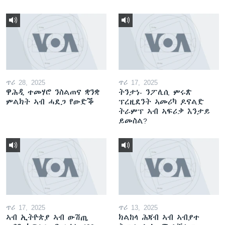
ጥሪ 28, 2025
ጥሪ 17, 2025
ዋሕዲ ተመሃሮ ንስልጠና ቋንቋ
ትንታነ- ንፖሊሲ ምሩጽ
ምልክት ኣብ ሓደጋ የውድቕ
ፕረዚደንት ኣመሪካ ዶናልድ
ትራምፕ ኣብ ኣፍሪቃ እንታይ
ይመስል?
ጥሪ 17, 2025
ጥሪ 13, 2025
ኣብ ኢትዮጵያ ኣብ ውሽጢ
ክልከላ ሕጃብ ኣብ ኣብያተ