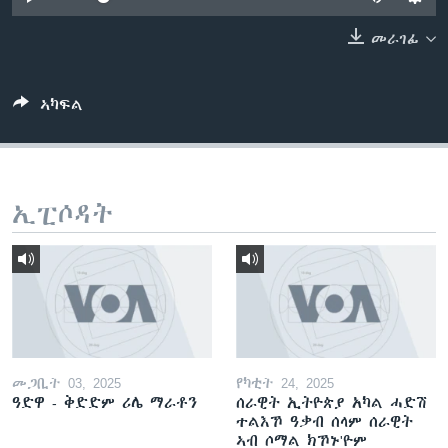
ቂሔ ጽልሚ
ቋንቋታት
መራገፊ
ኣካፍል
ኢፒሶዳት
መጋቢት 03, 2025
የካቲት 24, 2025
ዓድዋ - ቅድድም ሪሌ ማራቶን
ሰራዊት ኢትዮጵያ አካል ሓድሽ
ተልእኾ ዓቃብ ሰላም ሰራዊት
ኣብ ሶማል ክኾኑ'ዮም