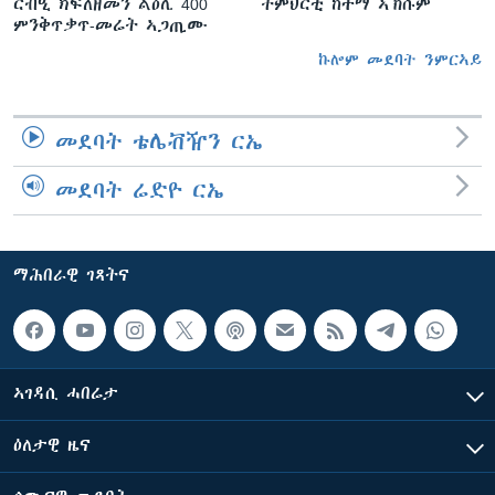
ርብዒ ክፍለዘመን ልዕሊ 400
ትምህርቲ ከተማ ኣኽሱም
ምንቅጥቃጥ-መሬት ኣጋጢሙ
ኩሎም መደባት ንምርኣይ
መደባት ቴሌቭዥን ርኤ
መደባት ሬድዮ ርኤ
ማሕበራዊ ገጻትና
ኣገዳሲ ሓበሬታ
ዕለታዊ ዜና