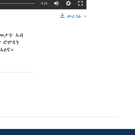
4:14
መራገፊ
EMBED
SHARE
ዓመታት ኣብ
ም ሮሞዳን
 ኣለና።