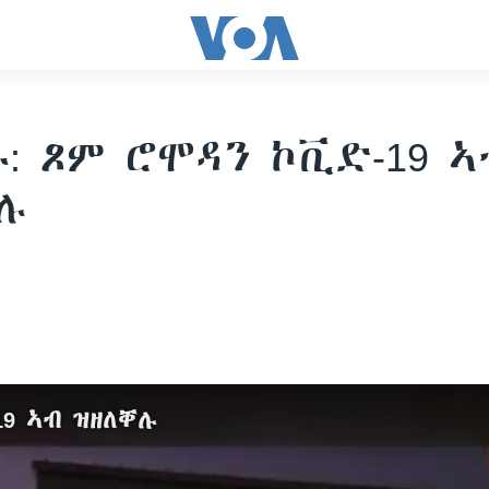
: ጾም ሮሞዳን ኮቪድ-19 ኣ
ሉ
19 ኣብ ዝዘለቐሉ