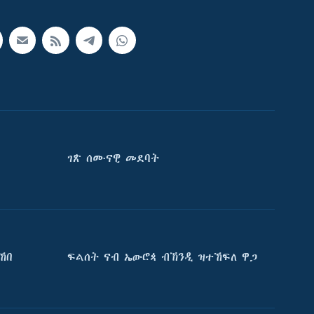
ገጽ ሰሙናዊ መደባት
ኸበ
ፍልሰት ናብ ኤውሮጳ ብኽንዲ ዝተኸፍለ ዋጋ