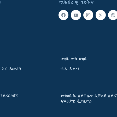
ና
ማሕበራዊ ገጻትና
ህዝቢ ምስ ህዝቢ
 ኣብ ኣመሪካ
ቂሔ ጽልሚ
ቫይረስኮሮና
መዕለቢኡ ዘይፍሉጥ ኣቓልቦ ዘይረ
ኣፍሪቃዊ ዲያስፖራ