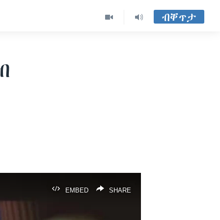
ብቐጥታ
ብ
EMBED
SHARE