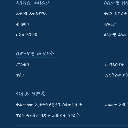
ኣገዳሲ ሓበሬታ
ዕለታዊ ዜ
ኣገባብ ኣተኣናግዳ
ቀርኒ ኣፍሪቃ
ብዛዕባና
ኣፍሪቃ
ርእሰ ዓንቀጽ
ዕለታዊ ፈነወ
ሰሙናዊ መደባት
ፖለቲካ
መንእሰያት
ጥዕና
ኤርትራውያን
ፍሉይ ዓምዲ
ትምህርቲ እንግሊዝኛ
ቅልውላው ኢትዮጵያዊያን ስደተኛታት
ጠመተ ኣብ 
ማሕበራዊ ገጻትና
ዋዕላ ሓፈሻዊ ባይቶ ሕቡራት ሃገራት