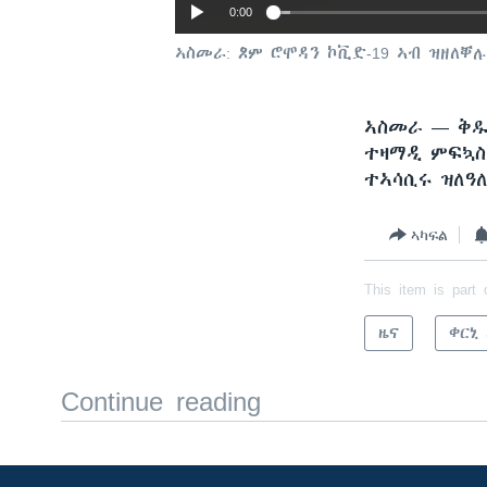
0:00
ኣስመራ: ጾም ሮሞዳን ኮቪድ-19 ኣብ ዝዘለቐሉ
ኣስመራ —
ቅዱ
ተዛማዲ ምፍኳስ
ተኣሳሲሩ ዝለዓ
ኣካፍል
This item is part 
ዜና
ቀርኒ
Continue reading