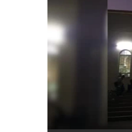
ቂሔ ጽልሚ