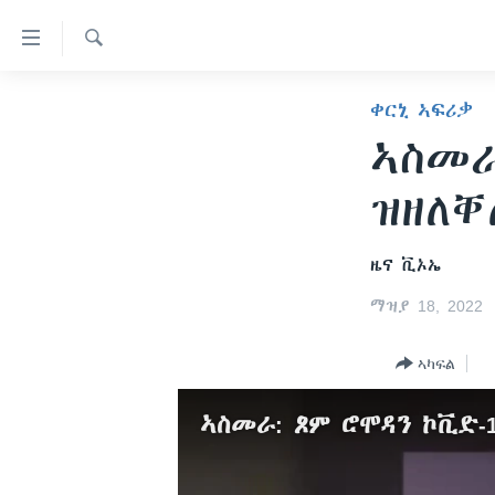
ክርከብ
ዝኽእል
መራኸቢታት
Search
ዜና
ቀርኒ ኣፍሪቃ
ናብ
ሰሙናዊ መደባት
ኤርትራ/ኢትዮጵያ
ቀንዲ
ኣስመራ
ትሕዝቶ
ራድዮ
ዓለም
ሰሙናዊ መደባት
ዝዘለቐ
ሕለፍ
ቪድዮ
ማእከላይ ምብራቕ
እዋናዊ ጉዳያት
ፈነወ ትግርኛ 1900
ናብ
ቀንዲ
ፍሉይ ዓምዲ
ጥዕና
መኽዘን ሓጸርቲ ድምጺ
VOA60 ኣፍሪቃ
ዜና ቪኦኤ
መምርሒ
ዕለታዊ ፈነወ ድምጺ ኣመሪካ ቋንቋ
መንእሰያት
ትሕዝቶ ወሃብቲ ርእይቶ
VOA60 ኣመሪካ
ስገር
ማዝያ 18, 2022
ትግርኛ
ናብ
ኤርትራውያን ኣብ ኣመሪካ
VOA60 ዓለም
መፈተሺ
ኣካፍል
ህዝቢ ምስ ህዝቢ
ቪድዮ
ስገር
ደቂ ኣንስትዮን ህጻናትን
ኣስመራ: ጾም ሮሞዳን ኮቪድ-
ሳይንስን ቴክኖሎጂን