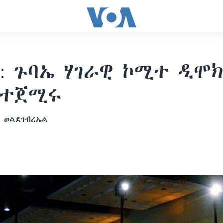
: ጉባኤ ሃገራዊ ኮሚተ ዲሞ
 ተጀሚሩ
 ወልደገብረኤል