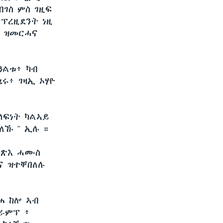
ገስ ምስ ገዚፍ
 ፕረዚደንት ነዚ
ጹ ዝመርሓና
ዓልቱ፥ ካብ
ሩ፥ ገዛኢ ኦሃዮ
ሓላፍነት ካልኣይ
ለኹ " ኢሉ ።
መጽእ ሓሙስ
ልና ዝተቐበለሉ
ሐ ከሎ ኣብ
ትራምፕ ፥