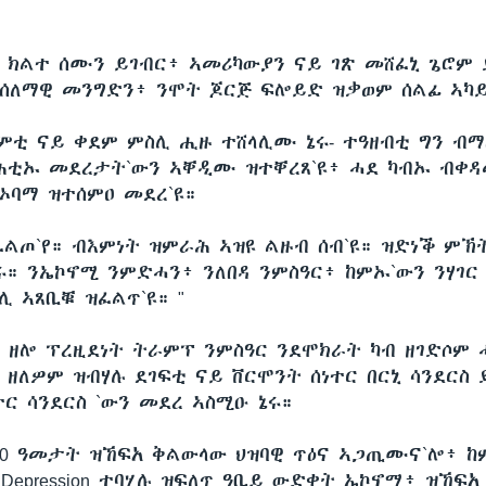
።
`ዩ ክልተ ሰሙን ይገብር፥ ኣመሪካውያን ናይ ገጽ መሸፈኒ ጌሮም
ሰለማዊ መንግድን፥ ንሞት ጆርጅ ፍሎይድ ዝቃወም ሰልፊ ኣካይ
ምቲ ናይ ቀደም ምስሊ ሒዙ ተሸላሊሙ ኔሩ- ተዓዘብቲ ግን ብማ
ሕቲኡ መደረታት`ውን ኣቐዲሙ ዝተቐረጸ`ዩ፥ ሓደ ካብኡ ብቀ
 ኦባማ ዝተሰምዐ መደረ`ዩ።
እፈልጦ`የ። ብእምነት ዝምራሕ ኣዝዩ ልዙብ ሰብ`ዩ። ዝድነቕ ምኽ
ኔሩ። ንኤኮኖሚ ንምድሓን፥ ንለበዳ ንምስዓር፥ ከምኡ`ውን ንሃገ
ሊ ኣጸቢቑ ዝፈልጥ`ዩ። "
ጣን ዘሎ ፕረዚደነት ትራምፕ ንምስዓር ንደሞክራት ካብ ዘገድሶም
 ዘለዎም ዝብሃሉ ደገፍቲ ናይ ቨርሞንት ሰነተር በርኒ ሳንደርስ
ተር ሳንደርስ `ውን መደረ ኣስሚዑ ኔሩ።
00 ዓመታት ዝኸፍአ ቅልውላው ህዝባዊ ጥዕና ኣጋጢሙና`ሎ፥ ከ
t Depression ተባሂሉ ዝፍለጥ ዓቢይ ውድቀት ኤኮኖሚ፥ ዝኸፍ