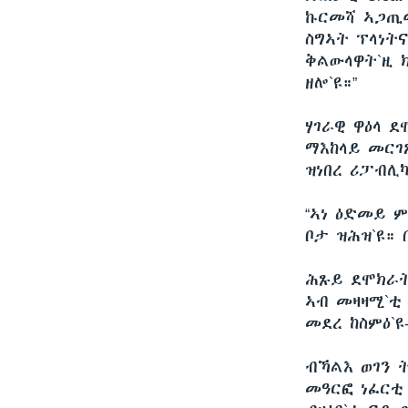
ኩርመሻ ኣጋጢሙ
ስግኣት ፕላነት
ቅልውላዋት`ዚ 
ዘሎ`ዩ።”
ሃገራዊ ዋዕላ 
ማእከላይ መርገ
ዝነበረ ሪፓብሊካ
“ኣነ ዕድመይ ም
ቦታ ዝሕዝ`ዩ። 
ሕጹይ ደሞክራት
ኣብ መዛዛሚ`ቲ 
መደረ ከስምዕ`ዩ-
ብኻልእ ወገን 
መዓርፎ ነፈርቲ