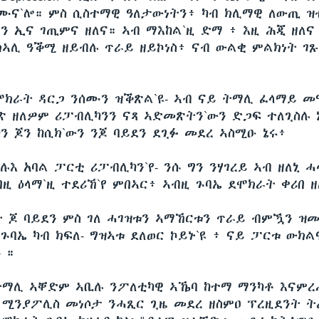
ና`ሎ። ምስ ሲስተማዊ ዓለታውነትን፥ ካብ ክሊማዊ ለውጢ ዝብ
ናን ኢና ገጢምና ዘለና። ኣብ ማእከል`ዚ ድማ ፥ እዚ ሕጂ ዘለና
ክኣሊ ዓቕሚ ዘይብሉ ጥራይ ዘይኮነስ፥ ናብ ውልቂ ምልክነት ገ
ደሞክራት ዳርጋ ንሰሙን ዝቕጽል`ዩ- ኣብ ናይ ትማሊ ፈላማይ መ
ጽ ዘለዎም ሪፓብሊካንን ናጻ ኣድመጽትን`ውን ድጋፍ ተለጊስሉ ኔ
ን ጆን ከሲክ`ውን ንጆ ባይደን ደጊፉ መደረ ኣስሚዑ ኔሩ፥
ሉእ አባል ፓርቲ ሪፓብሊካን`የ- ንሱ ግን ንሃገረይ ኣብ ዘለኒ 
በዚ ዕላማ`ዚ ተደሪኸ`የ ምበኣር፥ ኣብዚ ጉባኤ ደሞክራት ቀሪበ ዘ
 ጆ ባይደን ምስ ገለ ሓገዝቱን ኣማኸርቱን ጥራይ ብምዃን ዝ
ጉባኤ ካብ ክፍለ- ግዝኣቱ ደለወር ኮይኑ`ዩ ፥ ናይ ፓርቱ ውክ
 ።
ትማሊ ኣቐድም ኣቢሉ ንፖለቲካዊ ኣኼባ ከተማ ማንካቶ እናምረ
 ሚንያፖሊስ መነሶታ ንሓጺር ጊዜ መደረ ዘስምዐ ፕረዚደንት 