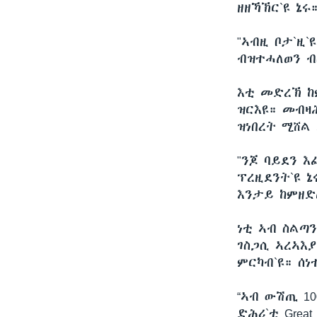
ዘዘኻኽር`ዩ ኔሩ
"ኣብዚ ቦታ`ዚ
ብዝተሓለወን ብ
እቲ መድረኽ ከ
ዝርእዩ። መብዛ
ዝነበረት ሚሸል
"ንጆ ባይደን 
ፕረዚደንት`ዩ 
እንታይ ከምዘድ
​ነቲ ኣብ ስል
ገስጋሲ ኣረኣእያ
ምርካብ`ዩ። ሰነ
“ኣብ ውሽጢ 1
ድሕሪ`ቲ Grea