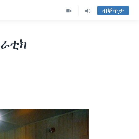
ብቐጥታ
ክራቲክ