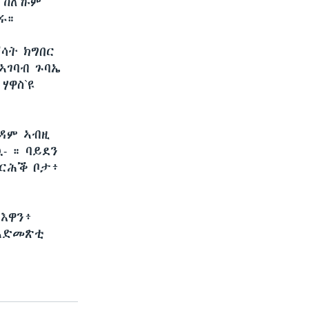
ዑ ከለኹም
ሩ።
ሳት ክግበር
ኣገባብ ጉባኤ
ሃዋስ`ዩ
ዳም ኣብዚ
- ። ባይደን
ይርሕቕ ቦታ፥
እዋን፥
ንኣድመጽቲ