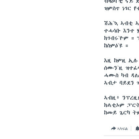
ብዛዕባ`ቲ ናይ
ዝምስጥ ነገር 
ሽሕ`ኳ ኣብቲ 
ተሓሳቡ እንተ 
ክገብሩ`ዮም ።
ከስምዕ`ዩ ።
እዚ ከምዚ ኢሉ
ሰሙን`ዚ ዝተፈ
ሓሙስ ካብ ዳለ
ኣብታ ባይደን ዝ
ኣብዚ፥ ንፕረዚ
ክልቲኦም ፓርት
ከመይ ጌርካ ት
ኣካፍል