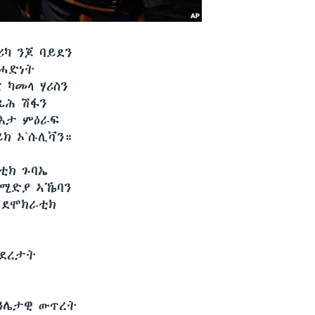
ካ ንጆ ባይደን
ንሓድነት
 ካመላ ሃሪስን
ፊሕ ሽፋን
እታ ምዕራፍ
ይክ ኦ`ሱሊቫን።
ቲክ ጉባኤ
 ሚድያ ኣኼባን
 ደሞክራቲክ
መደረታት
 ዓሌታዊ ውጥረት