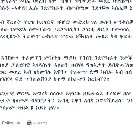
 ደሞክራት ጉባኤ ክዛረብ ከሎ "ብቴፕ ዝተቐድሐ መደረ ክትሰም
የብሉን -ሓቀይ! ኢሉ ንደሞክራት ብምብጫው ንደገፍቱ ኣስሒቑ ኔ
ኣብ ሻርለት ኖርዝ ኮረላይና ዝካየድ መድረክ ገለ ውሱን ምንቅስቓ
ሃለወ ዝመጽእ ሰሙን`ውን ፥ሪፓብሊካን ፓርቲ ዳርጋ ተመሳሳሊ 
 ፕረዚደንት ትራምፕ ውክልና ፓርቱ ዝቕበለሉ መደረ ካብ ዋይት 
 እንከሎ፥ ትራምፕን ምኽትሉ ማይክ ፐንስን ንደሞክራት ንምቕ
ላለያ ፓለቲካዊ ኣገዳስነት ኣለወን ዝብሃላ ግዝኣታት ይበጽሑ`ለዉ
ወር መደረ ኣብ ዘስምዓሉ እዋን፥ ትራምፕ ድማ ካብኡ ኣብ ዘ
ዓበየላ ናይ ፐንሲልቨንያ ከተማ ስክራተን ክርከብ`ዩ።
ደንታዊ ምርጫ ኣሜሪካ ሰለስተ ኣዋርሕ ዘይመልእ ተሪፍዎ ዘሎ 
ታት ዘለዎም ብድሆታት፥ ኣብዚ እዋን ለበዳ ኮሮናቫይረስ፥ 
ምስጦም ዝብል`ዩ ኮይኑ ዘሎ።
Follow us
መሕተሚ