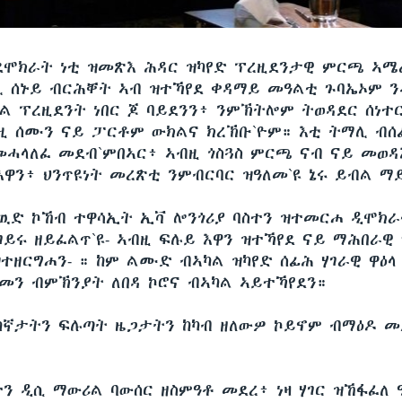
ደሞክራት ነቲ ዝመጽእ ሕዳር ዝካየድ ፕረዚደንታዊ ምርጫ ኣሜሪ
 ሰኑይ ብርሕቐት ኣብ ዝተኻየደ ቀዳማይ መዓልቲ ጉባኤኦም 
ል ፕረዚደንት ነበር ጆ ባይደንን፥ ንምኽትሎም ትወዳደር ሰነተር
ዚ ሰሙን ናይ ፓርቶም ውክልና ክረኽቡ`ዮም። እቲ ትማሊ ብሰ
ሓላለፈ መደብ`ምበኣር፥ ኣብዚ ጎስጓስ ምርጫ ናብ ናይ መወዳ
እዋን፥ ህንጥዩነት መረጽቲ ንምብርባር ዝዓለመ`ዩ ኔሩ ይብል ማ
ዉድ ኮኸብ ተዋሳኢት ኢቫ ሎንጎሪያ ባስተን ዝተመርሐ ዲሞክራ
ይሩ ዘይፈልጥ`ዩ- ኣብዚ ፍሉይ እዋን ዝተኻየደ ናይ ማሕበራዊ
ተዘርግሐን- ። ከም ልሙድ ብኣካል ዝካየድ ሰፊሕ ሃገራዊ ዋዕላ
መን ብምኽንያት ለበዳ ኮሮና ብኣካል ኣይተኻየደን።
ኛታትን ፍሉጣት ዜጋታትን ከካብ ዘለውዎ ኮይኖም ብማዕዶ 
ተን ዲሲ ማውሪል ባውሰር ዘስምዓቶ መደረ፥ ነዛ ሃገር ዝኸፋፈለ