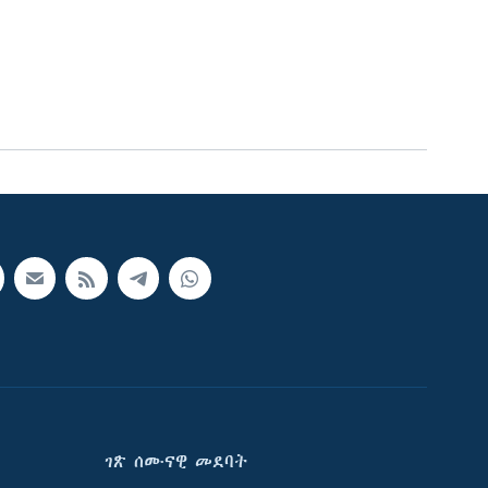
ገጽ ሰሙናዊ መደባት