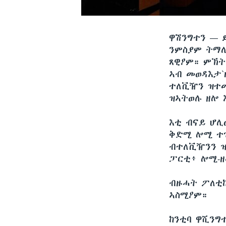
ዋሽንግተን —
ንምስያም ትማሊ
ጸዊዖም። ምኽት
ኣብ መወዳእታ`
ተለቪዥን ዝተመ
ዝኣትወሉ ዘሎ 
እቲ ብናይ ሆሊ
ቅድሚ ሎሚ ተገ
ብተለቪዥንን ዝ
ፓርቲ፥ ሎሚ-ዘ
ብዙሓት ፖለቲከ
ኣስሚዖም።
ከንቲባ ዋሺንግ