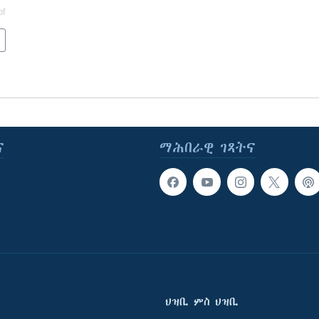
of
ና
ማሕበራዊ ገጻትና
ህዝቢ ምስ ህዝቢ