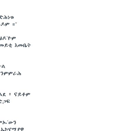
 ድሕነቱ
ዶም ።"
ዕዶ`ዮም
ዳመይቲ እመቤት
ትል
ር ንምምራሕ
 ሓደ ፥ ናይቶም
 ድጋፍ
ምኡ`ውን
አ ኤኮኖሚያዊ