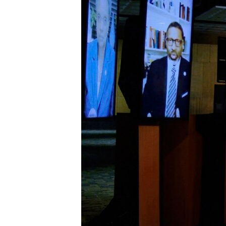
ቂሔ ጽልሚ