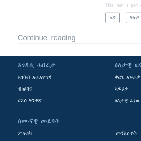
This item is part 
ዜና
ዓለም
Continue reading
ኣገዳሲ ሓበሬታ
ዕለታዊ ዜ
ኣገባብ ኣተኣናግዳ
ቀርኒ ኣፍሪቃ
ብዛዕባና
ኣፍሪቃ
ርእሰ ዓንቀጽ
ዕለታዊ ፈነወ
ሰሙናዊ መደባት
ፖለቲካ
መንእሰያት