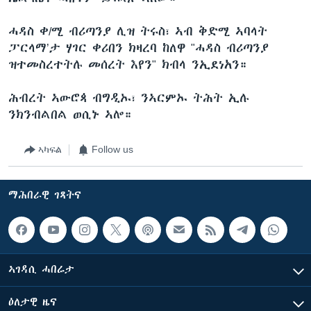
ሓዳስ ቀ/ሚ ብሪጣንያ ሊዝ ትሩስ፣ ኣብ ቅድሚ ኣባላት
ፓርላማ’ታ ሃገር ቀሪበን ክዛረባ ከለዋ "ሓዳስ ብሪጣንያ
ዝተመስረተትሉ መሰረት እየን" ክብላ ንኢደነአን።
ሕብረት ኣውሮጳ ብግዲኡ፣ ንኣርምኡ ትሕት ኢሉ
ንክንብልበል ወሲኑ ኣሎ።
ኣካፍል
Follow us
ማሕበራዊ ገጻትና
ኣገዳሲ ሓበሬታ
ዕለታዊ ዜና