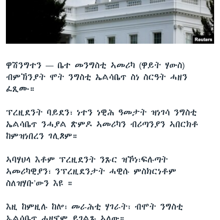
ቂሔ ጽልሚ
ቋንቋታት
ዋሽንግተን —
ቤተ መንግስቲ ኣመሪካ (ዋይት ሃውስ)
ብምኽንያት ሞት ንግስቲ ኤልሳቤጥ ስነ ስርዓት ሓዘን
ፈጺሙ።
ፕረዚደንት ባይደን፣ ነተን ነዊሕ ዓመታት ዝነገሳ ንግስቲ
ኤልሳቤጥ ንሓያል ጽምዶ ኣመሪካን ብሪጣንያን ኣበርክቶ
ከምዝነበረን ገሊጾም።
ኣባሃህላ እቶም ፕረዚደንት ንጹር ዝኾነ፣ፍሉጣት
ኣመሪካዊያን፣ ንፕረዚደንታት ሓዊሱ ምስክርነቶም
ስለዝሃቡ’ውን እዩ ።
እዚ ከምዚሉ ከሎ፣ መራሕቲ ሃገራት፣ ብሞት ንግስቲ
ኤልሳቤጥ ሓዘኖም ይገልጹ ኣለው።