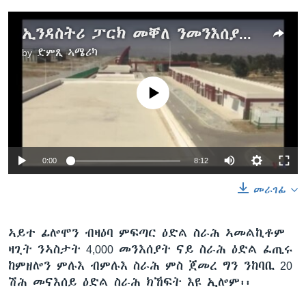
ኢንዳስትሪ ፓርክ መቐለ ንመንእሰያት ናይ ስራሕ ዕድል ይፈጥር ምህላው ተገሊጹ
by
ድምጺ ኣሜሪካ
No media source currently available
0:00
8:12
መራገፊ
ኣይተ ፊሎሞን ብዛዕባ ምፍጣር ዕድል ስራሕ ኣመልኪቶም
ዛጊት ንኣስታት 4,000 መንእሰያት ናይ ስራሕ ዕድል ፈጢሩ
ከምዘሎን ምሉእ ብምሉእ ስራሕ ምስ ጀመረ ግን ንከባቢ 20
ሽሕ መናእሰይ ዕድል ስራሕ ክኸፍት እዩ ኢሎም፡፡