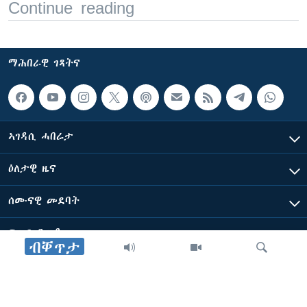
Continue reading
ማሕበራዊ ገጻትና
ኣገዳሲ ሓበሬታ
ዕለታዊ ዜና
ሰሙናዊ መደባት
ፍሉይ ዓምዲ
ብቐጥታ
ብዛዕባ ድምጺ ኣሜሪካ ፈነወ ቋንቋ ትግርኛ
ድምጺ ኣመሪካ ብመሰል ጸሓፊ ዝተሓለወዩ።