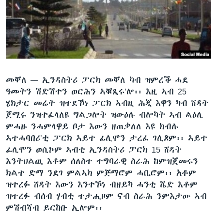
ቂሔ ጽልሚ
ቋንቋታት
መቐለ —
ኢንዳስትሪ ፓርክ መቐለ ካብ ዝምረቕ ሓደ
ዓመትን ሽድሽተን ወርሕን ኣቑጺሩ’ሎ፡፡ እዚ ኣብ 25
ሄክታር መሬት ዝተደኾነ ፓርክ ኣብዚ ሕጂ እዋን ካብ ሸዳት
ጀሚሩ ንዝተፈላለዩ ግልጋሎት ዝውዕሉ ብሎካት ኣብ ልዕሊ
ምሓዙ ንሓምላዋይ ቦታ እውን ዘጠቃለለ እዩ ክብሉ
ኣተሓባበሪ’ቲ ፓርክ ኣይተ ፊሊሞን ታረፈ ገሊጾም፡፡ ኣይተ
ፊሊሞን ወሲኮም ኣብቲ ኢንዳስትሪ ፓርክ 15 ሸዳት
እንትህልዉ እቶም ሰለስተ ተግባራዊ ስራሕ ከምዝጀመሩን
ክልተ ድማ ንደገ ምልኣክ ምጅማሮም ሓቢሮም፡፡ አቶም
ዝተረፉ ሸዳት እውን እንተኾነ ብዘይካ ሓንቲ ሼድ እቶም
ዝተረፉ ብሰብ ሃብቲ ተታሒዞም ናብ ስራሕ ንምእታው ኣብ
ምሽብሻብ ይርከቡ ኢሎም፡፡