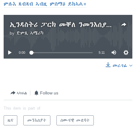
ምሉእ ጸብጻብ ኣብዚ ምስማዕ ይክኣል።
ኢንዳስትሪ ፓርክ መቐለ ንመንእሰያት ናይ ስራሕ ዕድል ይፈጥር ምህላው ተገሊጹ
by
ድምጺ ኣሜሪካ
No media source currently available
0:00
5:11
መራገፊ
ኣካፍል
Follow us
This item is part of
ዜና
መንእሰያት
ሰሙናዊ መደባት