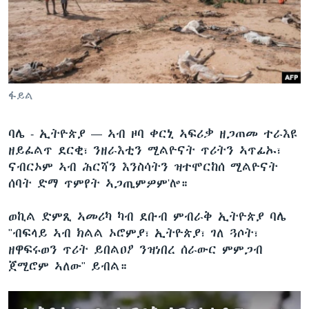
ቂሔ ጽልሚ
ቋንቋታት
ፋይል
ባሌ - ኢትዮጵያ —
ኣብ ዞባ ቀርኒ ኣፍሪቃ ዘጋጠመ ተራእዩ
ዘይፈልጥ ደርቂ፣ ንዘራእቲን ሚልዮናት ጥሪትን ኣጥፊኡ፣
ናብርኦም ኣብ ሕርሻን እንስሳትን ዝተሞርከሰ ሚልዮናት
ሰባት ድማ ጥምየት ኣጋጢምዎም'ሎ።
ወኪል ድምጺ ኣመሪካ ካብ ደቡብ ምብራቅ ኢትዮጵያ ባሌ
"ብፍላይ ኣብ ክልል ኦሮምያ፣ ኢትዮጵያ፣ ገለ ጓሶት፣
ዘዋፍሩወን ጥሪት ይበልዐዖ ንዝነበረ ሰራውር ምምጋብ
ጀሚሮም ኣለው" ይብል።