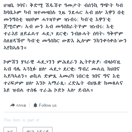
ህዝቢ ጎባና፣ ቅድሚ ሽዱሽተ ዓመታት ብሰንኪ ግጭት ካብ
ከባቢኦም ካብ ዝተመዛበሉ ጊዜ ንደሓር ኣብ ዘሎ እዋን በቲ
መንግስቲ ዝህቦም ሓገዝ'ዮም ዝነብሩ: ካብ’ቲ እዋን’ቲ
ጀሚሮም፣ ኣብ ውን ኣብ መዓስከራት'ዮም ዝነብሩ: እቲ
ተራእዩ ዘይፈልጥ ሓደጋ ደርቂ፣ ንብዙሓት ሰባት፣ ዓቅሞም
ስለዘዳኸሞ ካብ’ቲ መዓስከር ውጽእ ኢሎም ንክንቀሳቀሱ’ውን
ኣየከኣሉን።
ኮምሽን ሃገራዊ ሓደጋንን ምሕደራን ኢትዮጵያ፣ ብዛዕባ’ዚ
ኣብ ባሌ ኣጓኒፉ ዘሎ ሓደጋ ደርቂ፣ ግብረ መልሲ ክህበና
ኣይካኣለን። ወኪል ድምጺ ኣመሪካ ነበርቲ ጎበና ግና እቲ
ተሪፍዎም ዘሎ እንኮ ኣማራጺ፣ ረድኤት ብህጹጽ ክመጸልና
እዩ ዝብል ተስፋ ጥራሕ ኮይኑ ኣሎ ይብል።
ኣካፍል
Follow us
This item is part of
ዜና
ቀርኒ ኣፍሪቃ