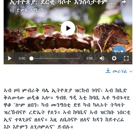
ኢትዮጵያ: ደርቂ ጓሶት እንሰሳታቶም ዝምገብዎ ክበልዑ የገድዶም ምህላው ይገልጹ
by
ድምጺ ኣሜሪካ
No media source currently available
0:00
3:08
መራገፊ
ኣብ ዞባ ምብራቅ ባሌ ኢትዮጵያ ዝርከብ ጎባና፣ ኣብ ከቢድ
ቅልውላው ወዲቁ ኣሎ። ዓብዪ ዓዲ እቲ ከባቢ ኣቶ ዓብጉላሂ
ዋቆ "ሎም ዘበን፣ ካብ መንግስቲ ድዩ ካብ ካልኦት ትካላት
ዝረኸብናዮ ረድኤት የለን። ኣብ ከባቢና ኣብ ዝርከቡ ነበርቲ
ኢና ተጸጊዕና ዘለና። እዚ ለቢስናዮ ዘለና ክዳን ከይተረፈ
እኮ እዮምን ለጊሶምልና" ይብሉ።