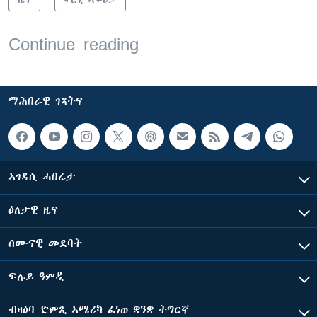
Continue reading
ማሕበራዊ ገጻትና
ኣገዳሲ ሓበሬታ
ዕለታዊ ዜና
ሰሙናዊ መደባት
ፍሉይ ዓምዲ
ብዛዕባ ድምጺ ኣሜሪካ ፈነወ ቋንቋ ትግርኛ