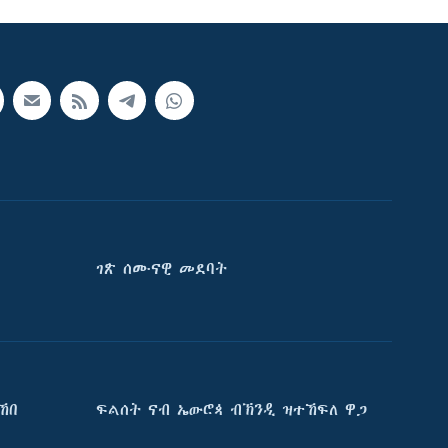
ገጽ ሰሙናዊ መደባት
ኸበ
ፍልሰት ናብ ኤውሮጳ ብኽንዲ ዝተኸፍለ ዋጋ