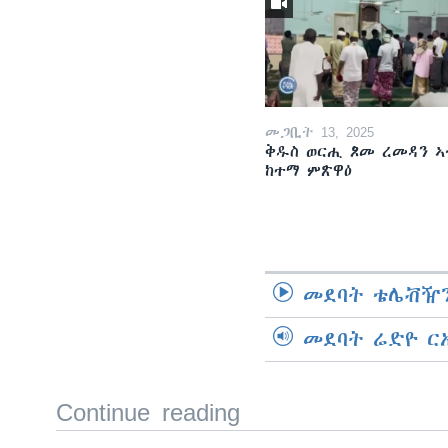
መጋቢት 13, 2025
ቅዱስ ወርሒ ጾመ ረመዳን ኣ
ከተማ ምጽዋዕ
መደባት ቴሌቭዥን
መደባት ሬድዮ ር
Continue reading