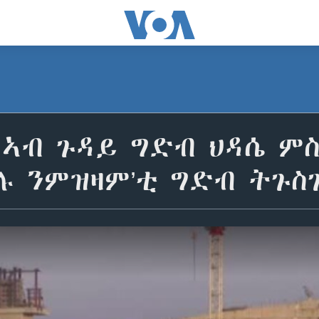
 ኣብ ጉዳይ ግድብ ህዳሴ ም
ሉ ንምዝዛም’ቲ ግድብ ትጉስ