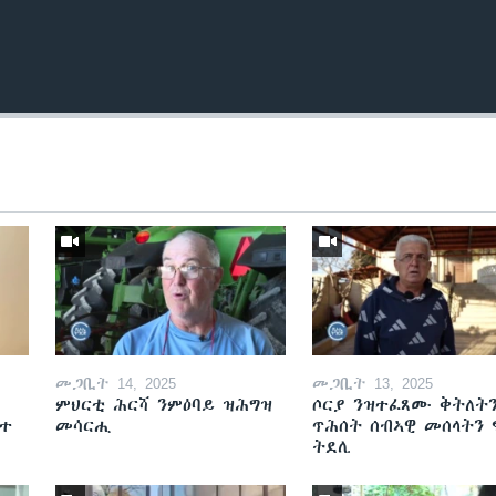
መጋቢት 14, 2025
መጋቢት 13, 2025
ምህርቲ ሕርሻ ንምዕባይ ዝሕግዝ
ሶርያ ንዝተፈጸሙ ቅትለት
ዘተ
መሳርሒ
ጥሕሰት ሰብኣዊ መሰላትን
ትደሊ