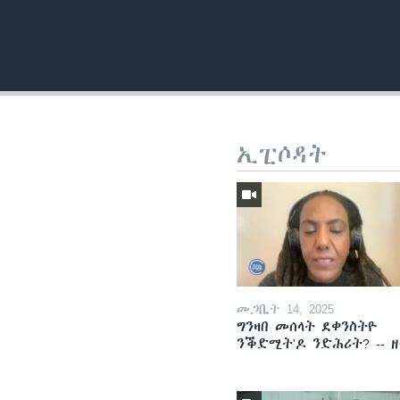
ኢፒሶዳት
መጋቢት 14, 2025
ግንዛበ መሰላት ደቀንስትዮ
ንቕድሚት'ዶ ንድሕሪት? -- 