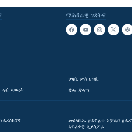
ና
ማሕበራዊ ገጻትና
ህዝቢ ምስ ህዝቢ
 ኣብ ኣመሪካ
ቂሔ ጽልሚ
ቫይረስኮሮና
መዕለቢኡ ዘይፍሉጥ ኣቓልቦ ዘይረ
ኣፍሪቃዊ ዲያስፖራ