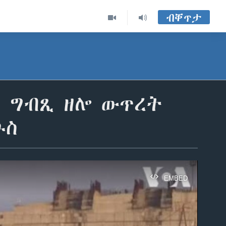
ብቐጥታ
ስ ግብጺ ዘሎ ውጥረት
ጉስ
EMBED