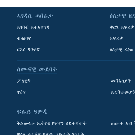
ኣገዳሲ ሓበሬታ
ዕለታዊ ዜ
ኣገባብ ኣተኣናግዳ
ቀርኒ ኣፍሪቃ
ብዛዕባና
ኣፍሪቃ
ርእሰ ዓንቀጽ
ዕለታዊ ፈነወ
ሰሙናዊ መደባት
ፖለቲካ
መንእሰያት
ጥዕና
ኤርትራውያን
ፍሉይ ዓምዲ
ትምህርቲ እንግሊዝኛ
ቅልውላው ኢትዮጵያዊያን ስደተኛታት
ጠመተ ኣብ 
ማሕበራዊ ገጻትና
ዋዕላ ሓፈሻዊ ባይቶ ሕቡራት ሃገራት