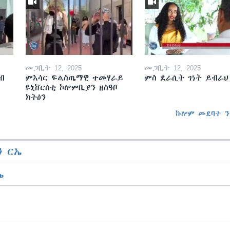
መጋቢት 12, 2025
መጋቢት 12, 2025
ብ
ምእሳር ፍልስጤማዊ ተመሃራይ
ምስ ደራሲት ገነት ይብራህ
ዩኒቨርስቲ ኮሎምቢያን ዘስዓቦ
ክትዕን
ኩሎም መደባት ን
 ርኤ
ኤ