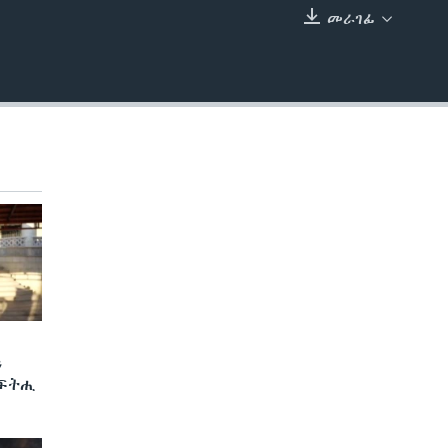
መራገፊ
EMBED
ን
 ፍትሒ