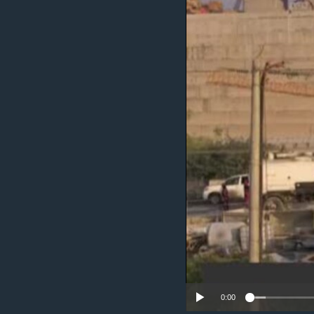
ቂሔ ጽልሚ
0:00