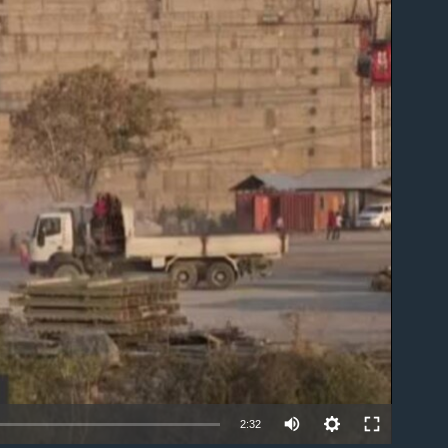
able
2:32