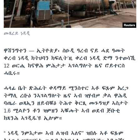
ቂሔ ጽልሚ
ቋንቋታት
መጻረይ ነዳዲ
ዋሽንግተን —
ኢትዮጵያ፡ ስዑዲ ዓረብ ናይ ሓደ ዓመት
ቀረብ ነዳዲ ክትህባን ክፍሊት’ዚ ቀረብ ነዳዲ ድማ ንተወሳኺ
12 ወርሒ ክናዋሕ ምሕታታ ኣገልግሎት ዜና ሮይተርስ
ሓቢሩ።
ሓላፊ ቤት ጽሕፈት ቀዳማይ ሚንስተር ኣቶ ፍጹም አረጋ
ትማሊ ረቡዕ ንኣገልግሎት ዜና ኣብ ዝሃብዎ ቃል ዋሕዲ
ባጤራ ወጻኢን ዘይብቑዕ ትሕተ ቅርጺ መጉዓዝያ ኣስታት
1.6 ሚልዮን ቶን ዝምዘን ኣቑሑት ኣብ ወደብ ጅቡቲ
ክጸንሕ ኣገዲዱ’ዩ ኢሎም።
“ ነዳዲ ንምእታው ኣብ ልዝብ ኣለና” ዝበሉ ኣቶ ፍጹም