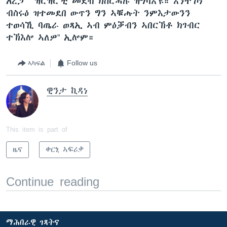
አረጋ “ ዝርዝር’ቲ መደብ ክስርሓሉ ዝግባእ’ዩ። እንተኾነ
ብስሩዕ ዝተመደበ ውጥን ግን ኣቑሑት ንምእታውንን
ተወሳኺ ባጤራ ወጻኢ ኣብ ምዕቓብን ኣበርኽቶ ክገብር
ተኽእሎ ኣለዎ” ኢሎም።
ኣካፍል
Follow us
ዊንታ ኪዳነ
This item is part of
ዜና
ቀርኒ ኣፍሪቃ
Continue reading
ማሕበራዊ ገጻትና