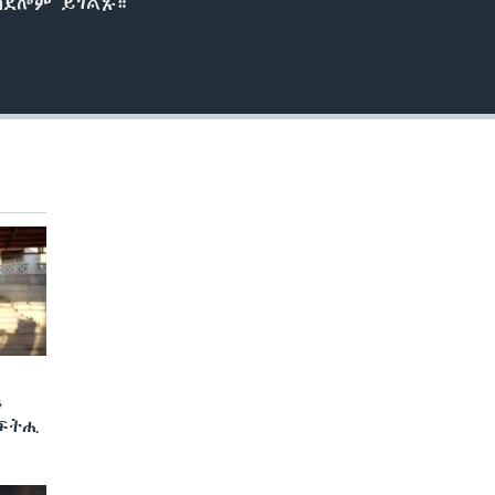
ሰደሎም ይገልጹ።
ን
 ፍትሒ