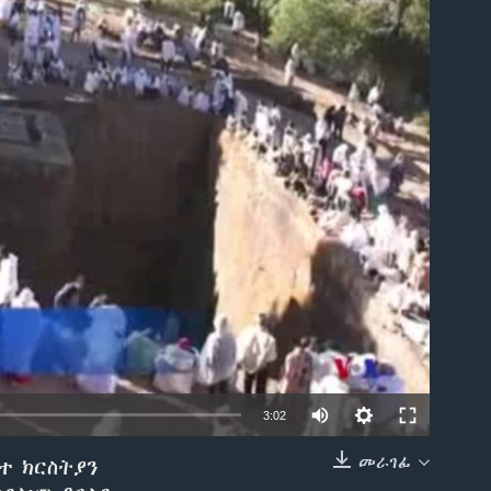
able
3:02
መራገፊ
ተ ክርስትያን
EMBED