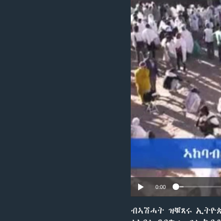
ቂሔ ጽልሚ
0:00
ብኣሽሓት ዝቑጸሩ ኢትዮጵ