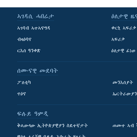
ኣገዳሲ ሓበሬታ
ዕለታዊ ዜ
ኣገባብ ኣተኣናግዳ
ቀርኒ ኣፍሪቃ
ብዛዕባና
ኣፍሪቃ
ርእሰ ዓንቀጽ
ዕለታዊ ፈነወ
ሰሙናዊ መደባት
ፖለቲካ
መንእሰያት
ጥዕና
ኤርትራውያን
ፍሉይ ዓምዲ
ትምህርቲ እንግሊዝኛ
ቅልውላው ኢትዮጵያዊያን ስደተኛታት
ጠመተ ኣብ 
ማሕበራዊ ገጻትና
ዋዕላ ሓፈሻዊ ባይቶ ሕቡራት ሃገራት