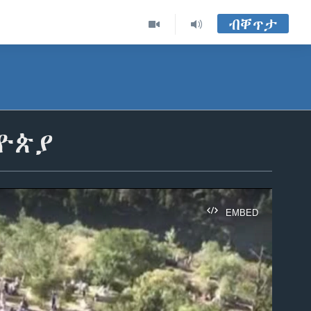
ብቐጥታ
ትዮጵያ
EMBED