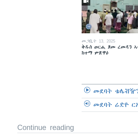
መጋቢት 13, 2025
ቅዱስ ወርሒ ጾመ ረመዳን ኣ
ከተማ ምጽዋዕ
መደባት ቴሌቭዥን
መደባት ሬድዮ ር
Continue reading