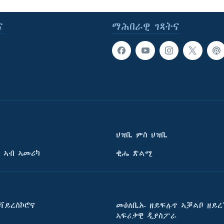
ና
ማሕበራዊ ገጻትና
ህዝቢ ምስ ህዝቢ
 ኣብ ኣመሪካ
ቂሔ ጽልሚ
ቫይረስኮሮና
መዕለቢኡ ዘይፍሉጥ ኣቓልቦ ዘይረ
ኣፍሪቃዊ ዲያስፖራ