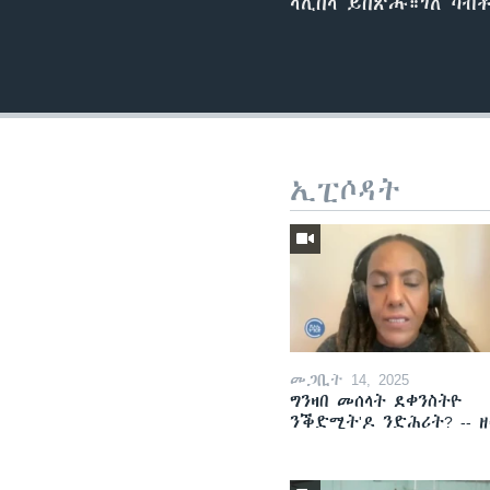
ላሊበላ ይበጽሑ።ገለ ካብ
ኢፒሶዳት
መጋቢት 14, 2025
ግንዛበ መሰላት ደቀንስትዮ
ንቕድሚት'ዶ ንድሕሪት? -- 