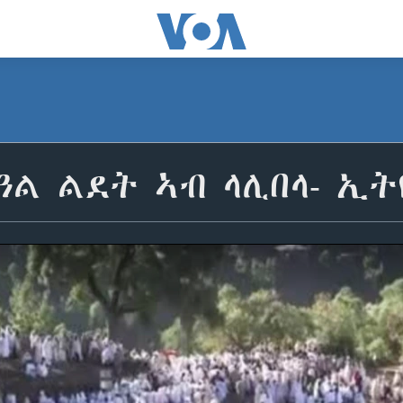
ዓል ልደት ኣብ ላሊበላ- ኢ