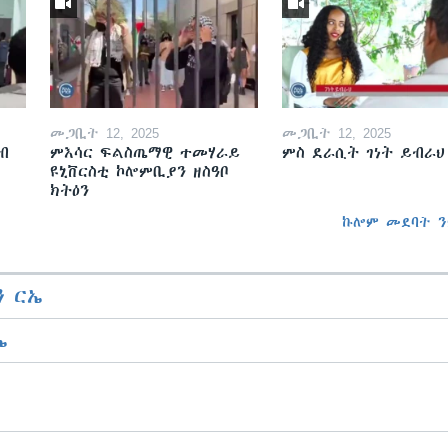
መጋቢት 12, 2025
መጋቢት 12, 2025
ብ
ምእሳር ፍልስጤማዊ ተመሃራይ
ምስ ደራሲት ገነት ይብራህ
ዩኒቨርስቲ ኮሎምቢያን ዘስዓቦ
ክትዕን
ኩሎም መደባት ን
 ርኤ
ኤ