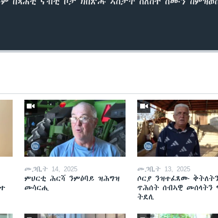
ቶም በጻሕቲ ናብቲ ቦታ ክበጽሑ ኣስታት ሰለስተ ሰሙን ከምዝወ
መጋቢት 14, 2025
መጋቢት 13, 2025
ምህርቲ ሕርሻ ንምዕባይ ዝሕግዝ
ሶርያ ንዝተፈጸሙ ቅትለት
ዘተ
መሳርሒ
ጥሕሰት ሰብኣዊ መሰላትን
ትደሊ