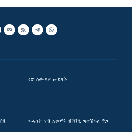
ገጽ ሰሙናዊ መደባት
ኸበ
ፍልሰት ናብ ኤውሮጳ ብኽንዲ ዝተኸፍለ ዋጋ