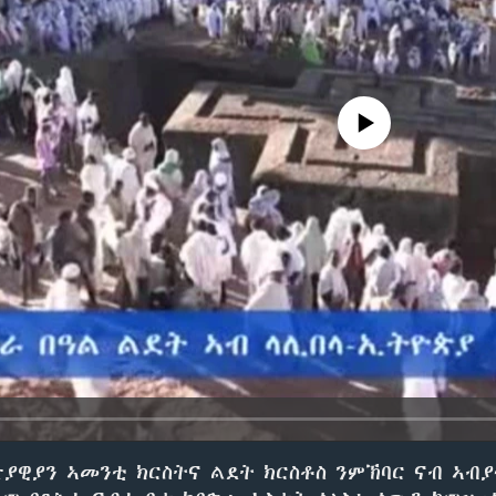
No media source currently avail
ያዊያን ኣመንቲ ክርስትና ልደት ክርስቶስ ንምኽባር ናብ ኣብያ