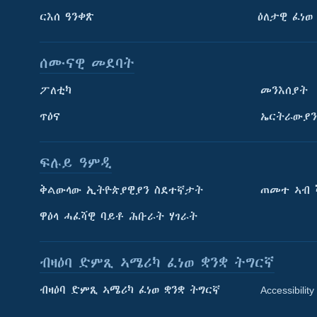
ርእሰ ዓንቀጽ
ዕለታዊ ፈነወ
ሰሙናዊ መደባት
ፖለቲካ
መንእሰያት
ጥዕና
ኤርትራውያን
ፍሉይ ዓምዲ
ትምህርቲ እንግሊዝኛ
ቅልውላው ኢትዮጵያዊያን ስደተኛታት
ጠመተ ኣብ 
ማሕበራዊ ገጻትና
ዋዕላ ሓፈሻዊ ባይቶ ሕቡራት ሃገራት
ብዛዕባ ድምጺ ኣሜሪካ ፈነወ ቋንቋ ትግርኛ
ብዛዕባ ድምጺ ኣሜሪካ ፈነወ ቋንቋ ትግርኛ
Accessibility
ቋንቋታት