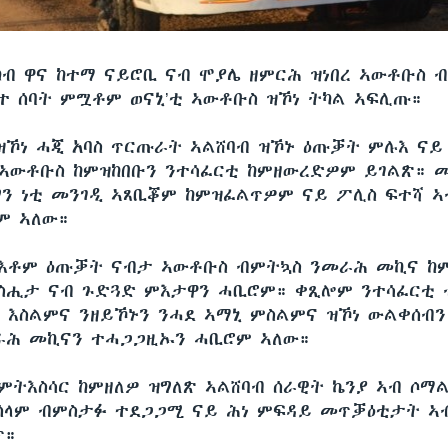
ካብ ዋና ከተማ ናይሮቢ ናብ ሞያሌ ዘምርሕ ዝነበረ ኣውቶቡስ 
ተ ሰባት ምሟቶም ወናኒ’ቲ ኣውቶቡስ ዝኾነ ትካል ኣፍሊጡ።
 ዝኾነ ሓጂ አባስ ጥርጡራት ኣልሸባብ ዝኾኑ ዕጡቓት ምሉእ ናይ
ኣውቶቡስ ከምዝከበቡን ንተሳፈርቲ ከምዘውረድዎም ይገልጽ። 
ን ነቲ መንገዲ ኣጸቢቖም ከምዝፈልጥዎም ናይ ፖሊስ ፍተሻ ኣ
ጾም ኣለው።
እቶም ዕጡቓት ናብታ ኣውቶቡስ ብምትኳስ ንመራሕ መኪና ከም
 ስሒታ ናብ ጉድጓድ ምእታዋን ሓቢሮም። ቀጺሎም ንተሳፈርቲ
 እስልምና ንዘይኾኑን ንሓደ ኣማኒ ምስልምና ዝኾነ ውልቀሰብ
ሕ መኪናን ተሓጋጋዚኡን ሓቢሮም ኣለው።
ምትእስሳር ከምዘለዎ ዝግለጽ ኣልሸባብ ሰራዊት ኬንያ ኣብ ሶማ
ሰላም ብምስታፉ ተደጋጋሚ ናይ ሕነ ምፍዳይ መጥቓዕቲታት ኣብ
ጥ።