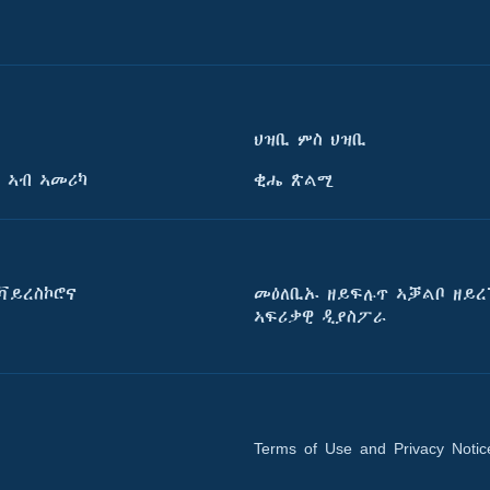
ህዝቢ ምስ ህዝቢ
 ኣብ ኣመሪካ
ቂሔ ጽልሚ
ቫይረስኮሮና
መዕለቢኡ ዘይፍሉጥ ኣቓልቦ ዘይረ
ኣፍሪቃዊ ዲያስፖራ
Terms of Use and Privacy Notic