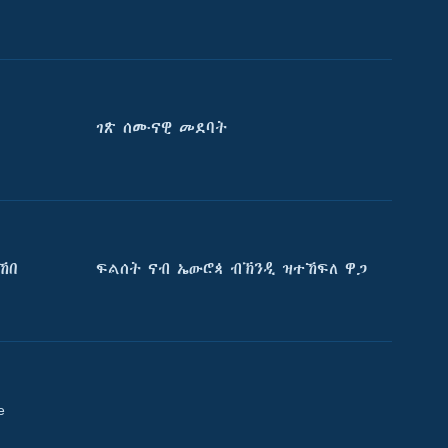
ገጽ ሰሙናዊ መደባት
ኸበ
ፍልሰት ናብ ኤውሮጳ ብኽንዲ ዝተኸፍለ ዋጋ
e