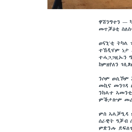
ዋሽንግተን —
መጥቓዕቲ ስለስ
ወናኒ’ቲ ትካል
ተኸዲኖም ነታ 
ተሓጋጋዚኡን ግ
ከምዘየለን ገሊ
ንሶም ወሲኾም 
መኪና መንገዳ
ንክልተ ኣመንቲ
ምቕታሎም መራ
ምስ ኣልቓዒዳ 
ሰራዊት ዓቓብ 
ምጽንሑ ይፍለ