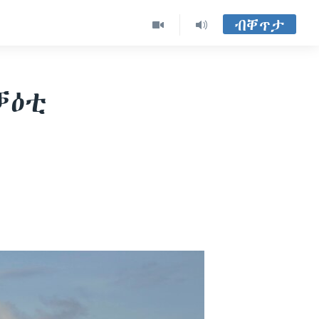
ብቐጥታ
ቓዕቲ