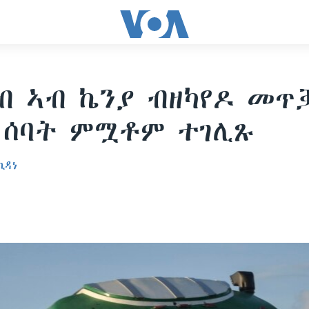
ብ ኣብ ኬንያ ብዘካየዶ መጥ
 ሰባት ምሟቶም ተገሊጹ
ኪዳነ