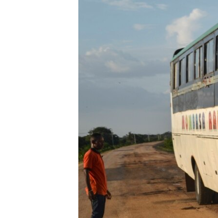
ቂሔ ጽልሚ