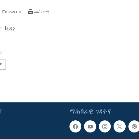
Follow us
መሕተሚ
ታ ኪዳነ
of
ቃ
ና
ማሕበራዊ ገጻትና