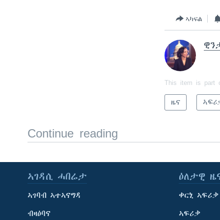
ኣካፍል
ዊን
This item is part 
ዜና
ኣፍሪ
Continue reading
ኣገዳሲ ሓበሬታ
ዕለታዊ ዜ
ኣገባብ ኣተኣናግዳ
ቀርኒ ኣፍሪቃ
ብዛዕባና
ኣፍሪቃ