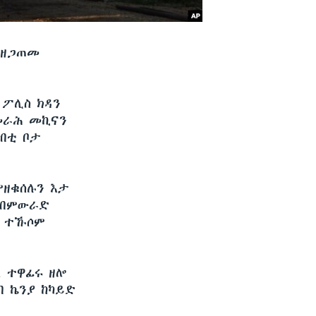
ብዘጋጠመ
 ፖሊስ ክዳን
መራሕ መኪናን
ብቲ ቦታ
ዘቁሰሉን እታ
 ብምውራድ
ን ተኹሶም
ል ተዋፊሩ ዘሎ
 ኬንያ ከካይድ