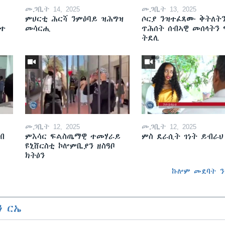
መጋቢት 14, 2025
መጋቢት 13, 2025
ምህርቲ ሕርሻ ንምዕባይ ዝሕግዝ
ሶርያ ንዝተፈጸሙ ቅትለት
ዘተ
መሳርሒ
ጥሕሰት ሰብኣዊ መሰላትን
ትደሊ
መጋቢት 12, 2025
መጋቢት 12, 2025
ብ
ምእሳር ፍልስጤማዊ ተመሃራይ
ምስ ደራሲት ገነት ይብራህ
ዩኒቨርስቲ ኮሎምቢያን ዘስዓቦ
ክትዕን
ኩሎም መደባት ን
 ርኤ