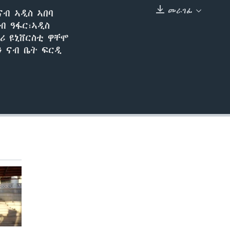
መራገፊ
ናብ ኣዲስ ኣበባ
EMBED
ብ ዓፋር፣ኣዲስ
ሪ ዩኒቨርስቲ ዋቸሞ
ን ናብ ቤት ፍርዲ