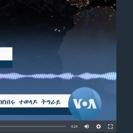
able
6:24