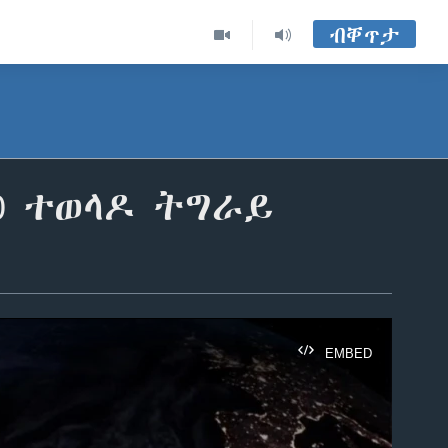
ብቐጥታ
0 ተወላዶ ትግራይ
EMBED