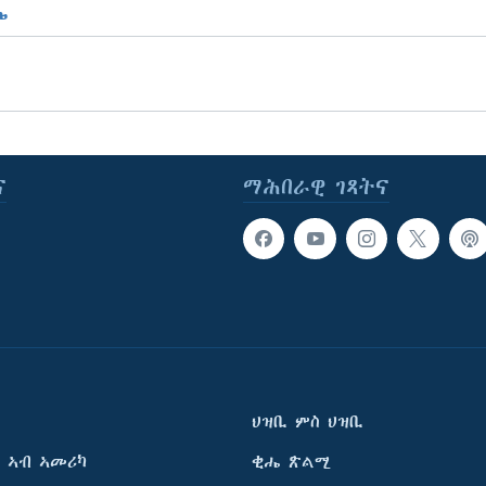
ኤ
ና
ማሕበራዊ ገጻትና
ህዝቢ ምስ ህዝቢ
 ኣብ ኣመሪካ
ቂሔ ጽልሚ