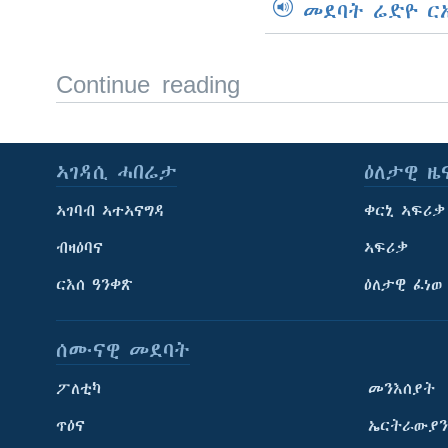
መደባት ሬድዮ ር
Continue reading
ኣገዳሲ ሓበሬታ
ዕለታዊ ዜ
ኣገባብ ኣተኣናግዳ
ቀርኒ ኣፍሪቃ
ብዛዕባና
ኣፍሪቃ
ርእሰ ዓንቀጽ
ዕለታዊ ፈነወ
ሰሙናዊ መደባት
ፖለቲካ
መንእሰያት
ጥዕና
ኤርትራውያን