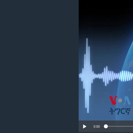
ቂሔ ጽልሚ
0:00