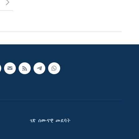
ገጽ ሰሙናዊ መደባት