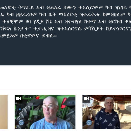
 ተወለድቲ ትግራይ ኣብ ዝሓለፈ ሰሙን ተኣሲሮምዎ ካብ ዝነበሩ 
 ካብ ዘዘራረቦም ካብ ቤት ማእሰርቲ ዝተፈትሑ ከምዝበሉዎ ካ
 ተለቒሞም ዞባ ሃዲያ ሾኔ ኣብ ዝተብሃለ ከተማ ኣብ ዝርከብ ቀፅ
ዝኸፍአ ኩነታት’’ ተታሒዝና ዝተኣሰርናሉ ምኽኒያት ከይተነገርና
 ኣምፂኦም በቲኖምና ይብሉ።