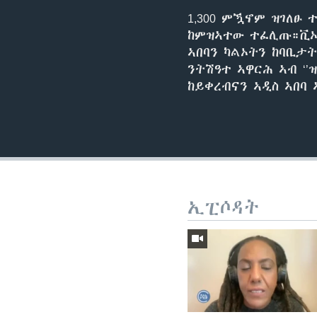
1,300 ምዃኖም ዝገለፁ
ከምዝኣተው ተፈሊጡ።ቪኦኤ
ኣበባን ካልኦትን ከባቢታት
ንትሽዓተ ኣዋርሕ ኣብ ‘’
ከይቀረብናን ኣዲስ ኣበባ
ኢፒሶዳት