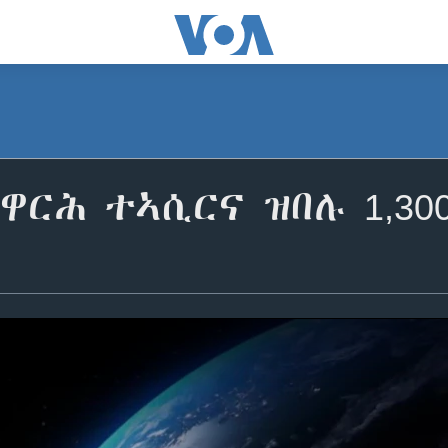
ዋርሕ ተኣሲርና ዝበሉ 1,30