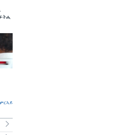
ን
 ፍትሒ
ምርኣይ