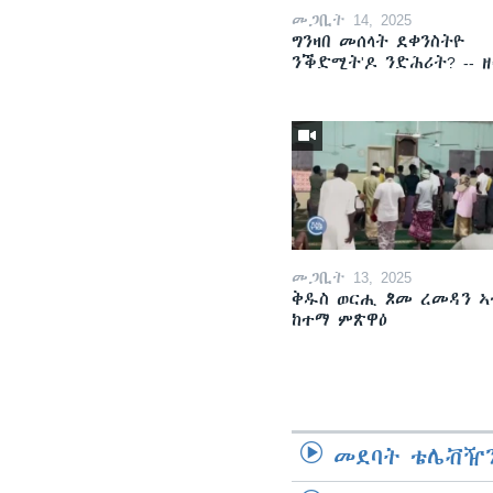
መጋቢት 14, 2025
ግንዛበ መሰላት ደቀንስትዮ
ንቕድሚት'ዶ ንድሕሪት? -- 
መጋቢት 13, 2025
ቅዱስ ወርሒ ጾመ ረመዳን ኣ
ከተማ ምጽዋዕ
መደባት ቴሌቭዥን