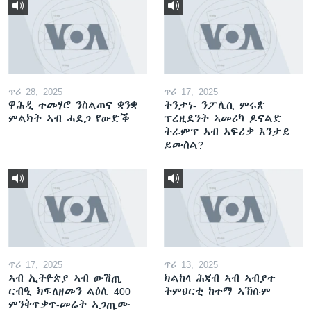
ጥሪ 28, 2025
ጥሪ 17, 2025
ዋሕዲ ተመሃሮ ንስልጠና ቋንቋ
ትንታነ- ንፖሊሲ ምሩጽ
ምልክት ኣብ ሓደጋ የውድቕ
ፕረዚደንት ኣመሪካ ዶናልድ
ትራምፕ ኣብ ኣፍሪቃ እንታይ
ይመስል?
ጥሪ 17, 2025
ጥሪ 13, 2025
ኣብ ኢትዮጵያ ኣብ ውሽጢ
ክልከላ ሕጃብ ኣብ ኣብያተ
ርብዒ ክፍለዘመን ልዕሊ 400
ትምህርቲ ከተማ ኣኽሱም
ምንቅጥቃጥ-መሬት ኣጋጢሙ