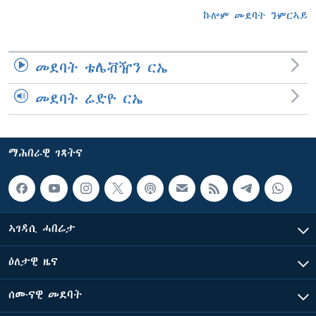
ኩሎም መደባት ንምርኣይ
መደባት ቴሌቭዥን ርኤ
መደባት ሬድዮ ርኤ
ማሕበራዊ ገጻትና
ኣገዳሲ ሓበሬታ
ዕለታዊ ዜና
ሰሙናዊ መደባት