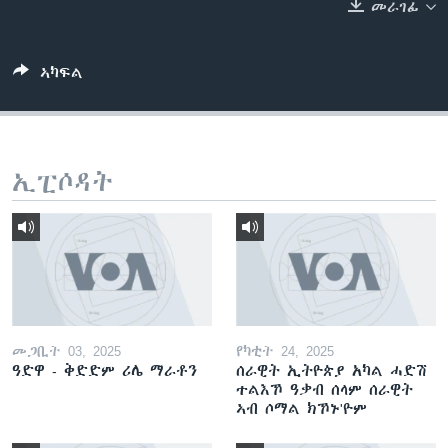
መራገፊ
ቂሔ ጽልሚ
ቋንቋታት
ኣካፍል
ኢፒሶዳት
መጋቢት 03, 2025
የካቲት 24, 2025
ዓድዋ - ቅድድም ሪሌ ማራቶን
ሰራዊት ኢትዮጵያ አካል ሓድሽ
ተልእኾ ዓቃብ ሰላም ሰራዊት
ኣብ ሶማል ክኾኑ'ዮም