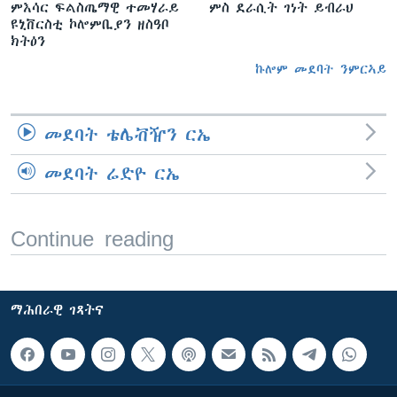
ምእሳር ፍልስጤማዊ ተመሃራይ
ምስ ደራሲት ገነት ይብራህ
ዩኒቨርስቲ ኮሎምቢያን ዘስዓቦ
ክትዕን
ኩሎም መደባት ንምርኣይ
መደባት ቴሌቭዥን ርኤ
መደባት ሬድዮ ርኤ
Continue reading
ማሕበራዊ ገጻትና