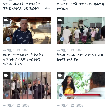
ግንዛበ መሰላት ደቀንስትዮ
ምህርቲ ሕርሻ ንምዕባይ ዝሕግዝ
ንቕድሚት'ዶ ንድሕሪት? -- ዘተ
መሳርሒ
መጋቢት 13, 2025
መጋቢት 13, 2025
ሶርያ ንዝተፈጸሙ ቅትለትን
ቅዱስ ወርሒ ጾመ ረመዳን ኣብ
ጥሕሰት ሰብኣዊ መሰላትን
ከተማ ምጽዋዕ
ፍትሒ ትደሊ
መጋቢት 12, 2025
መጋቢት 12, 2025