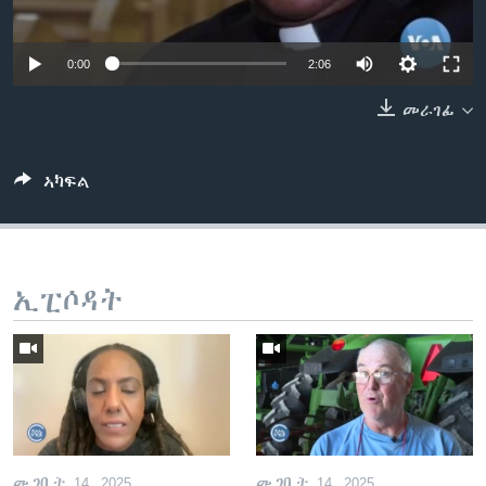
ቂሔ ጽልሚ
ቋንቋታት
0:00
2:06
መራገፊ
ኣካፍል
ኢፒሶዳት
መጋቢት 14, 2025
መጋቢት 14, 2025