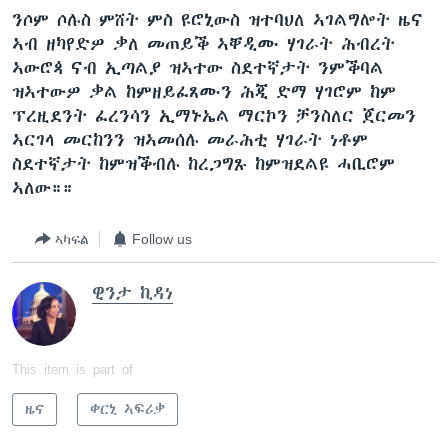
ንሶም ሶሉስ ምሸት ምስ ዩሮኒውስ ዝተባህለ ኣገልግሎት ዜና
ኣብ ዘካየድዎ ቃለ መጠይቕ ኣቐዲሙ ሃገራት ሕብረት
ኣውሮጳ ናብ ኢጣልያ ዝኣተው ስደተኛታት ንምቕባል
ዝኣተውዎ ቃል ከምዘይፈጸሙን ሕጂ ድማ ሃገሮም ከም
ፕረዚደንት ፈረንሳን ኢማኑኤል ማርኮን ቻንስለር ጀርመን
ኣርገላ መርከንን ዝኣመሰሉ መራሕቲ ሃገራት ነቶም
ስደተኛታት ከምዝቕብሉ ከረጋግጹ ከምዝደልዩ ሓቢሮም
ኣለው።።
ኣካፍል
Follow us
ዊንታ ኪዳነ
This item is part of
ዜና
ቀርኒ ኣፍሪቃ