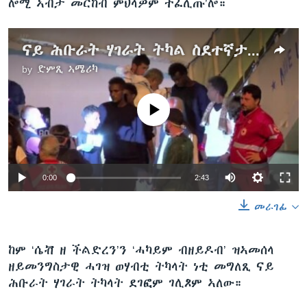
ሎሚ ኣብታ መርከብ ምህላዎም ተፈሊጡ’ሎ።
ናይ ሕቡራት ሃገራት ትካል ስደተኛታት ኢጣልያ ኣብ ወደብ ካታንያ ንዘለው 177 ስደተኛታት ክትቕበል ጸዊዑ
by
ድምጺ ኣሜሪካ
No media source currently available
0:00
2:43
መራገፊ
ከም ‘ሴቭ ዘ ችልድረን’ን ‘ሓካይም ብዘይዶብ’ ዝኣመሰላ
ዘይመንግስታዊ ሓገዝ ወሃብቲ ትካላት ነቲ መግለጺ ናይ
ሕቡራት ሃገራት ትካላት ደገፎም ገሊጾም ኣለው።