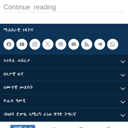
Continue reading
ማሕበራዊ ገጻትና
ኣገዳሲ ሓበሬታ
ዕለታዊ ዜና
ሰሙናዊ መደባት
ፍሉይ ዓምዲ
ብዛዕባ ድምጺ ኣሜሪካ ፈነወ ቋንቋ ትግርኛ