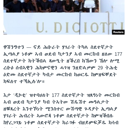
ቂሔ ጽልሚ
ቋንቋታት
ዋሽንግተን —
ናይ ሕቡራት ሃገራት ትካል ስደተኛታት
ኢጣልያ ነቶም ኣብ ወደብ ካታንያ ኣብ መርከብ ዘለው 177
ስደተኛታት ክትቕበል ጻውዒት ዘቕረበ ክኸውን ኸሎ ሎሚ
ረቡዕ ሰብኣዊን ሕክምናዊን ሓገዝ ንዘድልዎም 29 ትሕቲ
ዕድመ ስደተኛታት ካብታ መርከብ ክወርዱ ከምዘፍቐደት
ክፍለጥ ተኻኢሉ’ሎ።
እታ ‘ዲኮቲ’ ዝተባህለት 177 ስደተኛታት ዝጸዓነት መርከብ
ኣብ ወደብ ካታንያ ካብ ትኣትው ሽዱሽተ መዓልታት
ዘቑጸረት እንተኾነት ሚንስተር ውሽጣዊ ጉዳያት ኢጣልያ
ሃገራት ሕብረት ኣውሮጳ ነቶም ስደተኛታት ከምዝቕበሉ
ከየረጋገጹ ነቶም ስደተኛታት ክራገፉ ብዘይምፍቓዱ ክሳብ