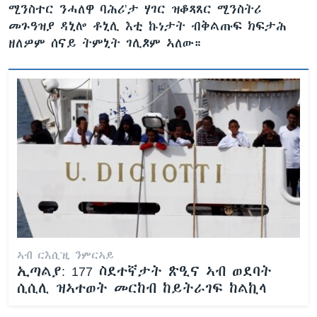
ሚንስተር ንሓለዋ ባሕሪ’ታ ሃገር ዝቆጻጸር ሚንስትሪ
መጉዓዝያ ዳኒሎ ቶኒሊ እቲ ኩነታት ብቅልጡፍ ክፍታሕ
ዘለዎም ሰናይ ትምኒት ገሊጾም ኣለው።
ኣብ ርእሲ'ዚ ንምርኣይ
ኢጣልያ: 177 ስደተኛታት ጽዒና ኣብ ወደባት
ሲሲሊ ዝኣተወት መርከብ ከይትራገፍ ከልኪላ