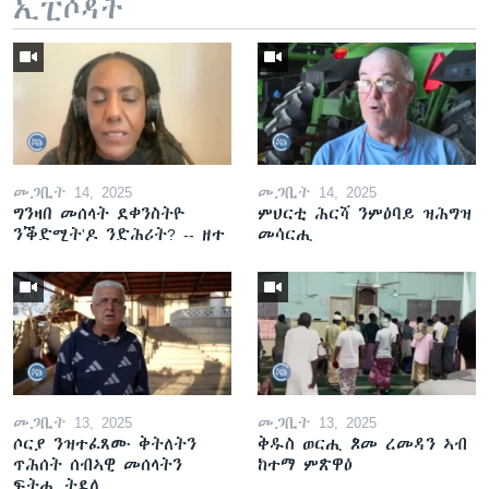
ኢፒሶዳት
መጋቢት 14, 2025
መጋቢት 14, 2025
ግንዛበ መሰላት ደቀንስትዮ
ምህርቲ ሕርሻ ንምዕባይ ዝሕግዝ
ንቕድሚት'ዶ ንድሕሪት? -- ዘተ
መሳርሒ
መጋቢት 13, 2025
መጋቢት 13, 2025
ሶርያ ንዝተፈጸሙ ቅትለትን
ቅዱስ ወርሒ ጾመ ረመዳን ኣብ
ጥሕሰት ሰብኣዊ መሰላትን
ከተማ ምጽዋዕ
ፍትሒ ትደሊ