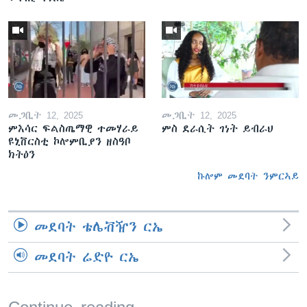
መጋቢት 12, 2025
መጋቢት 12, 2025
ምእሳር ፍልስጤማዊ ተመሃራይ
ምስ ደራሲት ገነት ይብራህ
ዩኒቨርስቲ ኮሎምቢያን ዘስዓቦ
ክትዕን
ኩሎም መደባት ንምርኣይ
መደባት ቴሌቭዥን ርኤ
መደባት ሬድዮ ርኤ