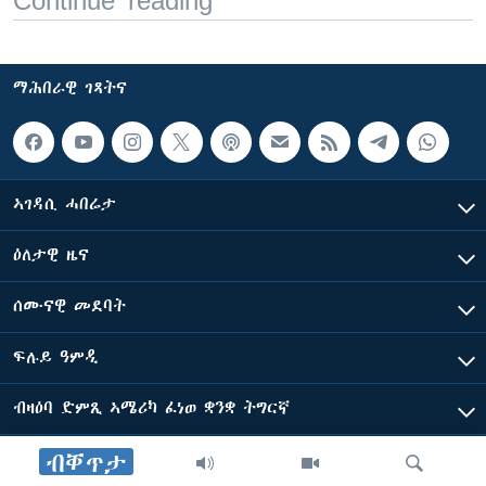
Continue reading
ማሕበራዊ ገጻትና
ኣገዳሲ ሓበሬታ
ዕለታዊ ዜና
ሰሙናዊ መደባት
ፍሉይ ዓምዲ
ብዛዕባ ድምጺ ኣሜሪካ ፈነወ ቋንቋ ትግርኛ
ብቐጥታ
ድምጺ ኣመሪካ ብመሰል ጸሓፊ ዝተሓለወዩ።