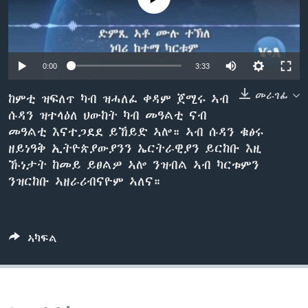
ቂሔ ጽልሚ
ቋንቋታት
0:00
3:33
መራገፊ
ከምቲ ዝፍለጥ ካብ ዝሓለፈ ቀዳም ጀሚሩ ኣብ
ሱዳን ዝተላዕለ ህውከት ካብ መዓልቲ ናብ
መዓልቲ እናተጋደደ ይኸይድ ኣሎ። ኣብ ሱዳን ቁፅሩ
ዘይነዓቅ ኢትዮጵያውያንን ኤርትራዊያን ይርከቡ እዚ
ኹነታት ከመይ ይፀልዎ ኣሎ ንዝብል ኣብ ካርቱምን
ንዝርከቡ ኣዘራሪብናዮም ኣለና።
ኣካፍል