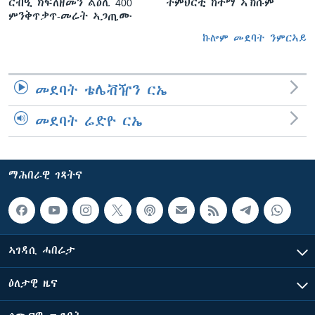
ርብዒ ክፍለዘመን ልዕሊ 400
ትምህርቲ ከተማ ኣኽሱም
ምንቅጥቃጥ-መሬት ኣጋጢሙ
ኩሎም መደባት ንምርኣይ
መደባት ቴሌቭዥን ርኤ
መደባት ሬድዮ ርኤ
ማሕበራዊ ገጻትና
ኣገዳሲ ሓበሬታ
ዕለታዊ ዜና