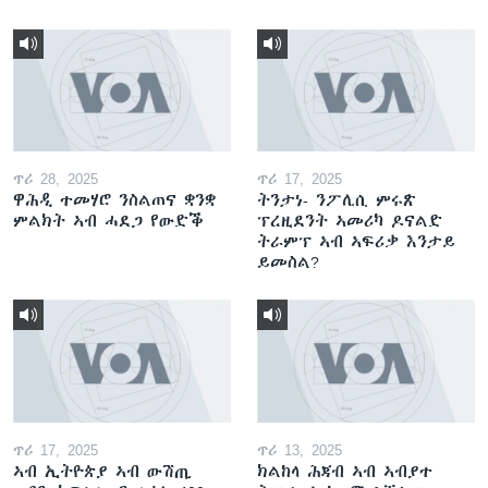
ጥሪ 28, 2025
ጥሪ 17, 2025
ዋሕዲ ተመሃሮ ንስልጠና ቋንቋ
ትንታነ- ንፖሊሲ ምሩጽ
ምልክት ኣብ ሓደጋ የውድቕ
ፕረዚደንት ኣመሪካ ዶናልድ
ትራምፕ ኣብ ኣፍሪቃ እንታይ
ይመስል?
ጥሪ 17, 2025
ጥሪ 13, 2025
ኣብ ኢትዮጵያ ኣብ ውሽጢ
ክልከላ ሕጃብ ኣብ ኣብያተ