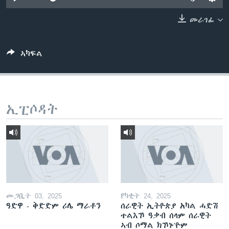
ቂሔ ጽልሚ
ቋንቋታት
መራገፊ
ኣካፍል
ኢፒሶዳት
መጋቢት 03, 2025
የካቲት 24, 2025
ዓድዋ - ቅድድም ሪሌ ማራቶን
ሰራዊት ኢትዮጵያ አካል ሓድሽ
ተልእኾ ዓቃብ ሰላም ሰራዊት
ኣብ ሶማል ክኾኑ'ዮም