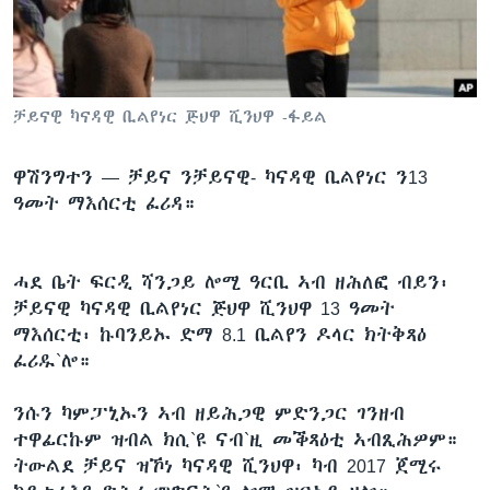
ቂሔ ጽልሚ
ቋንቋታት
ቻይናዊ ካናዳዊ ቢልየነር ጅህዋ ሺንህዋ -ፋይል
ዋሽንግተን —
ቻይና ንቻይናዊ- ካናዳዊ ቢልየነር ን13
ዓመት ማእሰርቲ ፈሪዳ።
ሓደ ቤት ፍርዲ ሻንጋይ ሎሚ ዓርቢ ኣብ ዘሕለፎ ብይን፡
ቻይናዊ ካናዳዊ ቢልየነር ጅህዋ ሺንህዋ 13 ዓመት
ማእሰርቲ፡ ኩባንይኡ ድማ 8.1 ቢልየን ዶላር ክትቅጻዕ
ፈሪዱ`ሎ።
ንሱን ካምፓኒኡን ኣብ ዘይሕጋዊ ምድንጋር ገንዘብ
ተዋፊርኩም ዝብል ክሲ`ዩ ናብ`ዚ መቕጻዕቲ ኣብጺሕዎም።
ትውልደ ቻይና ዝኾነ ካናዳዊ ሺንህዋ፡ ካብ 2017 ጀሚሩ