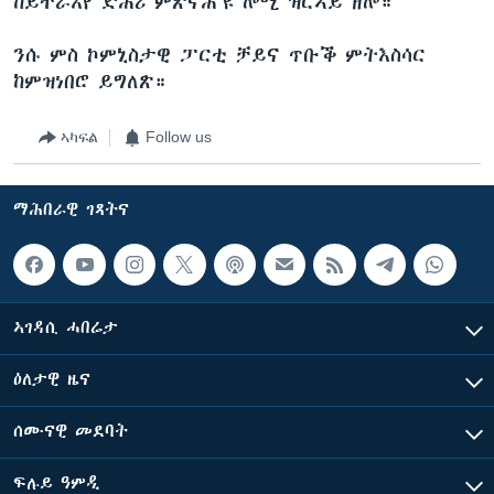
ከይተራእየ ድሕሪ ምጽናሕ`ዩ ሎሚ ዝርኣይ ዘሎ።
ንሱ ምስ ኮምኒስታዊ ፓርቲ ቻይና ጥቡቕ ምትእስሳር
ከምዝነበሮ ይግለጽ።
ኣካፍል
Follow us
ማሕበራዊ ገጻትና
ኣገዳሲ ሓበሬታ
ዕለታዊ ዜና
ሰሙናዊ መደባት
ፍሉይ ዓምዲ