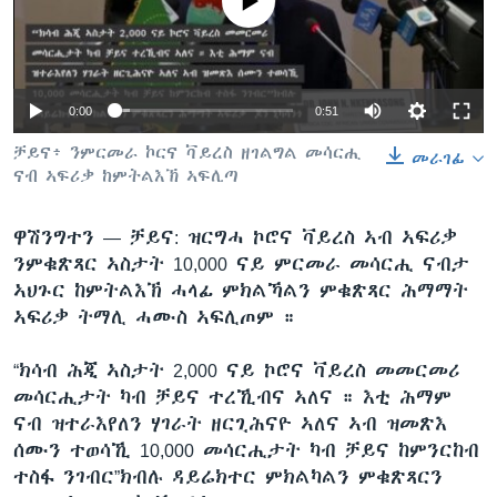
No media source currently available
ቂሔ ጽልሚ
ቋንቋታት
0:00
0:51
ቻይና፥ ንምርመራ ኮርና ቫይረስ ዘገልግል መሳርሒ
መራገፊ
ናብ ኣፍሪቃ ከምትልእኽ ኣፍሊጣ
ዋሽንግተን —
ቻይና: ዝርግሓ ኮሮና ቫይረስ ኣብ ኣፍሪቃ
ንምቁጽጻር ኣስታት 10,000 ናይ ምርመራ መሳርሒ ናብታ
ኣህጉር ከምትልእኽ ሓላፊ ምክልኻልን ምቁጽጻር ሕማማት
ኣፍሪቃ ትማሊ ሓሙስ ኣፍሊጦም ።
“ክሳብ ሕጂ ኣስታት 2,000 ናይ ኮሮና ቫይረስ መመርመሪ
መሳርሒታት ካብ ቻይና ተረኺብና ኣለና ። እቲ ሕማም
ናብ ዝተራእየለን ሃገራት ዘርጊሕናዮ ኣለና ኣብ ዝመጽእ
ሰሙን ተወሳኺ 10,000 መሳርሒታት ካብ ቻይና ከምንርከብ
ተስፋ ንገብር”ክብሉ ዳይሬክተር ምክልካልን ምቁጽጻርን