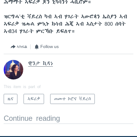
ሕማማት ኣፍሪቃ ጆን ኒካሳንጎ ሓቢሮም።
ዝርግሓ’ቲ ቫይረስ ካብ ኣብ ሃገራት ኣውሮጳን ኤስያን ኣብ
ኣፍሪቃ ዝሑል ምኳኑ ክሳብ ሕጂ ኣብ ኣስታት 800 ሰባት
ኣብ34 ሃገራት ምርኻቡ ይፍለጥ።
ኣካፍል
Follow us
ዊንታ ኪዳነ
This item is part of
ዜና
ኣፍሪቃ
ጠመተ ኮሮና ቫይረስ
Continue reading