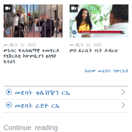
መጋቢት 12, 2025
መጋቢት 12, 2025
ምእሳር ፍልስጤማዊ ተመሃራይ
ምስ ደራሲት ገነት ይብራህ
ዩኒቨርስቲ ኮሎምቢያን ዘስዓቦ
ክትዕን
ኩሎም መደባት ንምርኣይ
መደባት ቴሌቭዥን ርኤ
መደባት ሬድዮ ርኤ
Continue reading