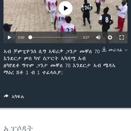
ቂሔ ጽልሚ
No media source currently available
ቋንቋታት
0:00
3:27
መራገፊ
ኣብ ቻምፒዮንስ ሊግ ኣፍሪቃ ጋንታ መቐለ 70
እንደርታ ምስ ካኖ ስፓርት ኣካዳሚ ኣብ
ዘካየደቶ ግጥም ጋንታ መቐለ 70 እንደርታ ኣብ ሜዳኣ
ማዕረ ሸቶ 1 ብ 1 ተፈላልያ::
ኣካፍል
ኢፒሶዳት