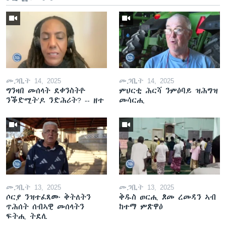
መጋቢት 14, 2025
መጋቢት 14, 2025
ግንዛበ መሰላት ደቀንስትዮ
ምህርቲ ሕርሻ ንምዕባይ ዝሕግዝ
ንቕድሚት'ዶ ንድሕሪት? -- ዘተ
መሳርሒ
መጋቢት 13, 2025
መጋቢት 13, 2025
ሶርያ ንዝተፈጸሙ ቅትለትን
ቅዱስ ወርሒ ጾመ ረመዳን ኣብ
ጥሕሰት ሰብኣዊ መሰላትን
ከተማ ምጽዋዕ
ፍትሒ ትደሊ