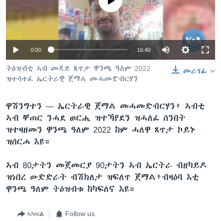
No media source currently available
ቂሔ ጽልሚ
ቋንቋታት
0:00
16:40
ትዕዝብቲ ኣብ መዳይ ጸጥታ ዋንጫ ዓለም 2022
መራገፊ
ዝተሳተፈ ኤርትራዊ ጀማል መሓመድብርሃን
ዋሽንግተን —
ኤርትራዊ ጀማል መሓመድብርሃን፥ ኣብቲ
ኣብ ቐጠር ንሓደ ወርሒ ዝተኻየደን ዝሓለፈ ሰንበት
ዝተዛዘመን ዋንጫ ዓለም 2022 ከም ሓለዋ ጸጥታ ኮይኑ
ዝሰርሐ እዩ።
ኣብ 80ታትን መጀመርያ 90ታትን ኣብ ኤርትራ ብዘካይዶ
ዝነበረ ውድድራት ብሽክለታ ዝፍለጥ ጀማል፥ብዛዕባ እቲ
ዋንጫ ዓለም ትዕዝብቱ ከካፍለና እዩ።
ኣካፍል
Follow us