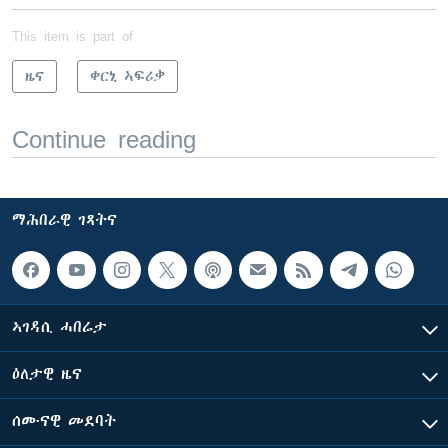
This item is part of
ዜና
ቀርኒ ኣፍሪቃ
Continue reading
ማሕበራዊ ገጻትና
ኣገዳሲ ሓበሬታ
ዕለታዊ ዜና
ሰሙናዊ መደባት