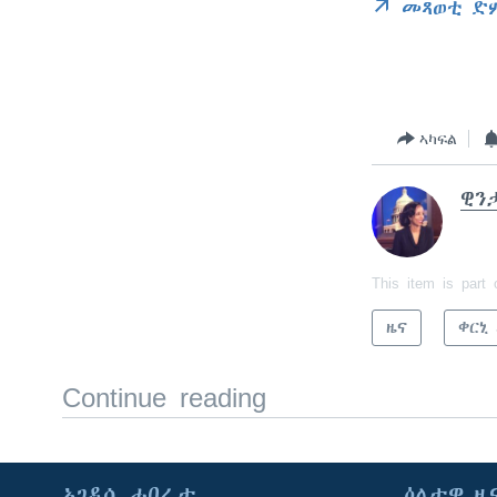
መጻወቲ ድ
ኣካፍል
ዊን
This item is part 
ዜና
ቀርኒ
Continue reading
ኣገዳሲ ሓበሬታ
ዕለታዊ ዜ