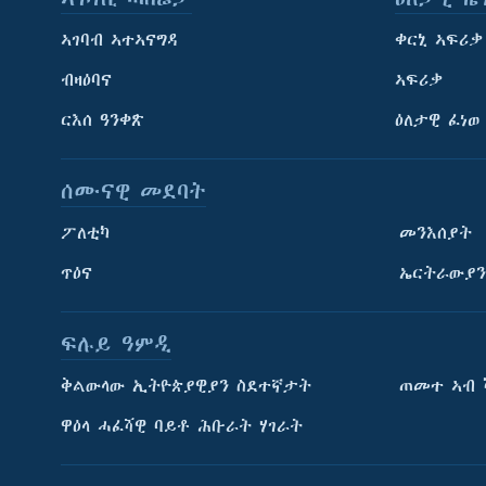
ኣገባብ ኣተኣናግዳ
ቀርኒ ኣፍሪቃ
ብዛዕባና
ኣፍሪቃ
ርእሰ ዓንቀጽ
ዕለታዊ ፈነወ
ሰሙናዊ መደባት
ፖለቲካ
መንእሰያት
ጥዕና
ኤርትራውያን
ፍሉይ ዓምዲ
ትምህርቲ እንግሊዝኛ
ቅልውላው ኢትዮጵያዊያን ስደተኛታት
ጠመተ ኣብ 
ማሕበራዊ ገጻትና
ዋዕላ ሓፈሻዊ ባይቶ ሕቡራት ሃገራት