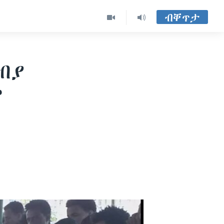
ብቐጥታ
ብያ
ም