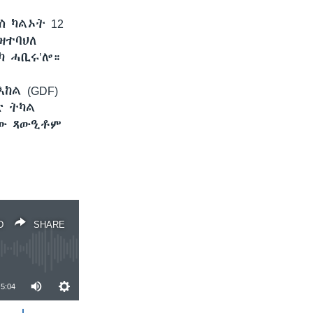
 ካልኦት 12
ዝተባህለ
ካ ሓቢሩ’ሎ።
ከል (GDF)
ድ ትካል
ልው ጻውዒቶም
D
SHARE
5:04