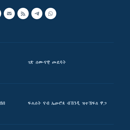
ገጽ ሰሙናዊ መደባት
ኸበ
ፍልሰት ናብ ኤውሮጳ ብኽንዲ ዝተኸፍለ ዋጋ