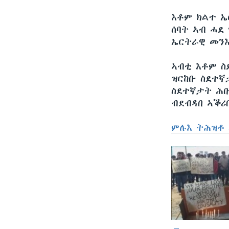
እቶም ክልተ ኤ
ሰባት ኣብ ሓደ 
ኤርትራዊ መንእ
ኣብቲ እቶም ስ
ዝርከቡ ስደተኛ
ስደተኛታት ሕቡ
ብደብዳበ ኣቕሪ
ምሉእ ትሕዝቶ 