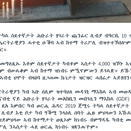
ትካል ስደተኛታት ሕቡራት ሃገራት ጨንፈር ሊብያ ብዓርቢ 10 
ኤርትራዊያን ሓተቲ ዑቕባ ኣብ ከተማ ትሪፖሊ ብዝተተኾሰሎም
ር።
 መግለጺኡ እቶም ስደተኛታት ካብቶም ኣስታት 4,000 ዝኾኑ ኣ
ም ብውልቆም ኣብ ከተማ ዝነብሩ ምዃኖም’ውን ይገልጽ። ይኹን
 ኣብቲ ህሞት ብዛዕባ ዘጋጠመ ኩነታት ዝርዝር ሓበሬታ ኣይሃበን
ርትራዊያን ካብ ኣቡ ሰሊም ዝተባህለ መዳጎኒ ማእከል ኣብ መወ
 ናብቲ ናይ ሕቡራት ሃገራት መአከቢን መበገሲን ማእከል (GDF)
ደአ እምበር ካብ ወርሒ ሕዳር 2019 ጀሚሩ ትካል ስደተኛታ
 ሊብያ እቲ ቦታ ካብ ዓቕሚ ንላዕሊ ሰባት ሒዙ ምህላውን እኹ
ዘይምህላው ኣብ ከተማታት ወጺኦም ክነብሩ ብምግዳዱ ካብቲ መ
ፖሊ ንኣስታት ሓደ ወርሒ ክነብሩ ዝጸንሑ’ዮም።