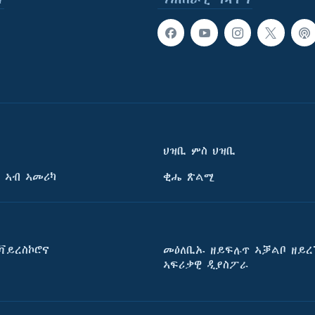
ህዝቢ ምስ ህዝቢ
 ኣብ ኣመሪካ
ቂሔ ጽልሚ
ቫይረስኮሮና
መዕለቢኡ ዘይፍሉጥ ኣቓልቦ ዘይረ
ኣፍሪቃዊ ዲያስፖራ