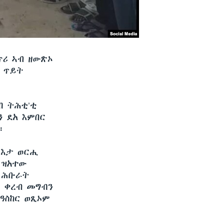
ጥሪ ኣብ ዘውጽኦ
 ጥይት
ብ ትሕቲ’ቲ
 ደአ እምበር
።
ዳእታ ወርሒ
 ዝአተው
ት ሕቡራት
ል ቀረብ መግብን
ዓስከር ወጺኦም