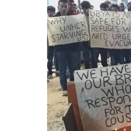
ቂሔ ጽልሚ