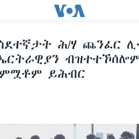
ስደተኛታት ሕ/ሃ ጨንፈር ሊ
 ኤርትራዊያን ብዝተተኾሰሎ
 ምሟቶም ይሕብር