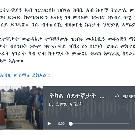
ርትራዊያን ኣብ ገርጋርሰክ ዝበሃል ከባቢ ኣብ ከተማ ትሪፖሊ ምስ
ገዛ ይነብሩ ከምዝነበሩን ኣብቲ ገዛ ምስኦም ዝነብር ዝነብረ ሳሚ 
ሰይ ይገልጽ። ንሱ ብተወሳኺ ብዛዕባ’ቲ ኩነታት ንድምጺ ኣሜሪ
ደተኛታት መወዳእታ ተዓቑቦምሉ ዝነበሩ መአከቢን መፋነዊን ማእ
ታት ብሰንበት ነቶም ዝሞቱ ናይ ዝኽሪ ስነ ስርዓት ድሕሪ ምክያ
ራት ሃገራት ካብ ናብ ከተማታት ምውጻእ ዝሓሸ አማራጺ ከዳ
ቦም ኣለው።
ኣብዚ ምስማዕ ይክኣል።
ትካል ስደተኛታት ሕ/ሃ ጨንፈር ሊብያ ክልተ ኤርትራዊያን ብዝተተኾሰሎም ጥይት ምሟቶም ይሕብር
EMBE
by
ድምጺ ኣሜሪካ
No media source currently available
0:00