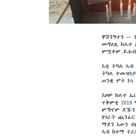
ዋሽንግተን —
መግለጺ ክልተ 
ምሟቶም ይሕብ
እቲ ትካል ኣብ
ትካል ተመዝጊቦ
ጠንቂ ሞት ኮነ
እዞም ክልተ ኤ
ጥቅምቲ 2019
ምኻኖም ይኹን 
ሃገራት ጨንፈር
ማይን እውን ብ
ኣብ ከተማ ትሪ