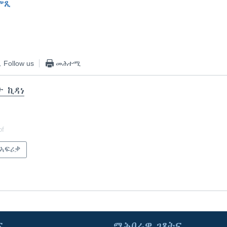
ምጺ
EMBED
Follow us
መሕተሚ
ታ ኪዳነ
of
 ኣፍሪቃ
ና
ማሕበራዊ ገጻትና