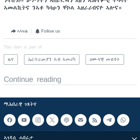
ንተበግሶ፡ ዕማማትን ኣሰራርሓን እዘን ኣሕተምቲ ትካላት
ኣመልኪትና ንኣቶ ካሳሁን ቸኮል ኣዘራሪብናዮ ኣሎና።
ኣካፍል
Follow us
This item is part of
ዜና
ኤርትራውያን ኣብ ኣመሪካ
ሰሙናዊ መደባት
Continue reading
ማሕበራዊ ገጻትና
ኣገዳሲ ሓበሬታ