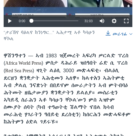
ቂሔ ጽልሚ
ቋንቋታት
0:00
31:03
“ታሪኽና ባዕልና ክንነግር...” ኣሕታሚ ኣቶ ካሳሁን
መራገፊ
ቸኮል
ዋሽንግተን —
ኣብ 1983 ዝጀመረት ኣፍሪካ ዎርልድ ፕረስ
(
) ምስታ ዳሕራይ ዝሰዓበት ሬድ ሲ ፕረስ
Africa World Press
(
) ዛጊት ልዕሊ 3000 መጽሓፍቲ፡ ብልዕሊ
Red Sea Press
ደርዘን ቋንቋታት ኣሕቲመን ኣለዋ። ክልተአን ኣሕትምቲ
ኣብ ቃልሲ ንናጽነት በበይኖም ሰውራታትን ኣብ ምትብባዕ
ሕትመት ዘቤታውያን ቋንቋታትን ይልለያ። መስራቲን
ኣካይዲ ስራሕን ኣቶ ካሳሁን ቸኮል’ውን ምስ ኣዝዮም
ስሙያት ሰባት (ካብ ተዓወትቲ ሽልማት ኖበል ክሳብ
መራሕቲ ሃገራትን ዓበይቲ ደረስቲን) ክሰርሕን መጽሓፍቶም
ከሕትምን ዕድል ገይሩ’ዩ።