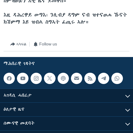
ከምዝወጹን እቲ ዜና ይጠቅስ።
እዚ ዳሕረዋይ ውግእ፣ ንሊብያ ዳግም ናብ ዝተናወሐ ኹናት
ክሽምማ እዩ ዝብል ስግኣት ፈጢሩ ኣሎ።
ኣካፍል
Follow us
ማሕበራዊ ገጻትና
ኣገዳሲ ሓበሬታ
ዕለታዊ ዜና
ሰሙናዊ መደባት