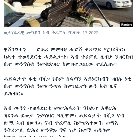
ቂሔ ጽልሚ
ቋንቋታት
ወታሃደራዊ መካይን ኣብ ትሪፖሊ ግንቦት 17,2022
ዋሽንግተን —
ድሕሪ ምምዛዝ ሓድሽ ቀዳማይ ሚንስትር፣
ክልተ ተወዳደርቲ ሓይልታት፣ ኣብ ትሪፖሊ ሊብያ ንዝርከብ
ቤተ መንግስቲ ንምቁጽጻር ከምዝተጋጨው ተፈሊጡ።
ሓይልታት ፋቲ ባሻጋ ነቶም ስልጣን ኣይነርክብን ዝበሉ ነቲ
ቤተ መንግስቲ ንምምንጣል ከምዝፈተኑ’ውን እቲ ዜና
ይሕብር።
ኣብ መንጎ ተወዳደርቲ ምምሕዳራት ንክልተ ኣዋርሕ
ዝጸንሓ ደውታ ንምስባር ዓሊሞም፣ ሓይልታት ባሻጋ ናብ
ሎሚ ኣብ ዘውገሐ ናብ ትሪፖሊ ከምዝኣተውን፣ ውግእ
ንትሪፖሊ ድሕሪ ምንዋጹ ግና ነታ ከተማ ሓዲጎም