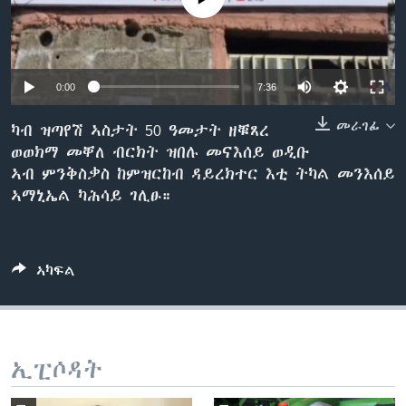
ቂሔ ጽልሚ
ቋንቋታት
0:00
7:36
መራገፊ
ካብ ዝጣየሽ ኣስታት 50 ዓመታት ዘቑጸረ
ወወክማ መቐለ ብርክት ዝበሉ መናእሰይ ወዲቡ
ኣብ ምንቅስቃስ ከምዝርከብ ዳይረክተር እቲ ትካል መንእሰይ
ኣማኒኤል ካሕሳይ ገሊፁ።
ኣካፍል
ኢፒሶዳት