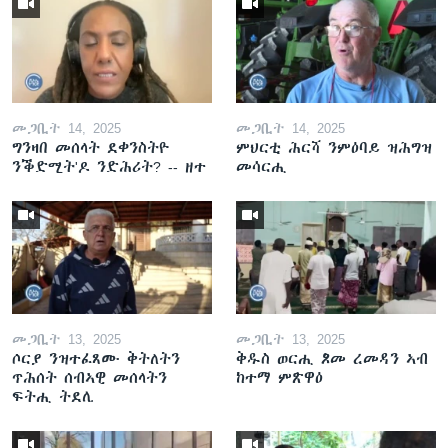
መጋቢት 14, 2025
መጋቢት 14, 2025
ግንዛበ መሰላት ደቀንስትዮ
ምህርቲ ሕርሻ ንምዕባይ ዝሕግዝ
ንቕድሚት'ዶ ንድሕሪት? -- ዘተ
መሳርሒ
መጋቢት 13, 2025
መጋቢት 13, 2025
ሶርያ ንዝተፈጸሙ ቅትለትን
ቅዱስ ወርሒ ጾመ ረመዳን ኣብ
ጥሕሰት ሰብኣዊ መሰላትን
ከተማ ምጽዋዕ
ፍትሒ ትደሊ