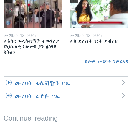
መጋቢት 12, 2025
መጋቢት 12, 2025
ምእሳር ፍልስጤማዊ ተመሃራይ
ምስ ደራሲት ገነት ይብራህ
ዩኒቨርስቲ ኮሎምቢያን ዘስዓቦ
ክትዕን
ኩሎም መደባት ንምርኣይ
መደባት ቴሌቭዥን ርኤ
መደባት ሬድዮ ርኤ
Continue reading