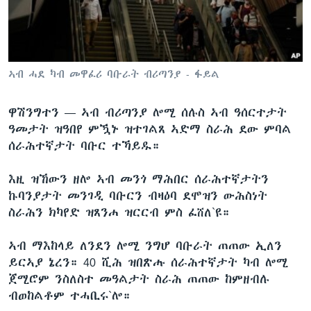
ቂሔ ጽልሚ
ቋንቋታት
ኣብ ሓደ ካብ መዋፈሪ ባቡራት ብሪጣንያ - ፋይል
ዋሽንግተን —
ኣብ ብሪጣንያ ሎሚ ሰሉስ ኣብ ዓሰርተታት
ዓመታት ዝዓበየ ምዃኑ ዝተገልጸ ኣድማ ስራሕ ደው ምባል
ሰራሕተኛታት ባቡር ተኻይዱ።
እዚ ዝኸውን ዘሎ ኣብ መንጎ ማሕበር ሰራሕተኛታትን
ኩባንያታት መንገዲ ባቡርን ብዛዕባ ደሞዝን ውሕስነት
ስራሕን ክካየድ ዝጸንሐ ዝርርብ ምስ ፈሸለ`ዩ።
ኣብ ማእከላይ ለንደን ሎሚ ንግሆ ባቡራት ጠጠው ኢለን
ይርኣያ ኔረን። 40 ሺሕ ዝበጽሑ ሰራሕተኛታት ካብ ሎሚ
ጀሚሮም ንስለስተ መዓልታት ስራሕ ጠጠው ከምዘብሉ
ብወከልቶም ተሓቢሩ`ሎ።