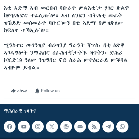
እቲ ኣድማ ኣብ መርበብ ባቡራት ምልእቲ`ታ ሃገር ጽልዋ
ከምዘሕድር ተፈሊጡ`ሎ። ኣብ ለንደን ብትሕቲ መሬት
ዝኸይድ መስመራት ባቡር`ውን በቲ ኣድማ ከምዝጽለው
ክፍለጥ ተኻኢሉ`ሎ።
ሚንስተር መጎዓዝያ ብሪጣንያ ግራንት ሻፕስ፡ በቲ ዕጽዋ
ኣገልግሎት ንማሕበር ሰራሕተኛታት`ዩ ዝጥቅን፡ ድሕሪ
ኮቪድ19 ዓለም ንዝግበር ናይ ስራሕ ምትዕርራይ ምቕባል
ኣብዮም ይብል።
ኣካፍል
Follow us
ማሕበራዊ ገጻትና