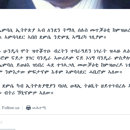
ኤምባሲ ኢትዮጵያ ኣብ ለንደን ትማሊ ሰሉስ መጥቓዕቲ ከምዝወ
 ኣምባሳደር ኣበበ ደምሴ ንድምጺ ኣሜሪካ ገሊፆም።
 ሁንዴሳ ሞት ዝተቖጥዑ ብረትን ተባራዓይን ነገራት ዝሓዙ ልዕ
ሪሮም ናይታ ሃገር ባንዴራ ኣውሪዶም ናይ ኦነግ ባንዴራ ምስቃ
ኤምባሲ ይወፅእ ዝነበረ ሓደ ተገልጋሊ መውቓዕቲ ከምዝወረዶ ነ
ም ንምእታው ምፍታኖም እቶም ኣምባሳደር ሓቢሮም ኣለው።
በ ደምሴ ካብ ኢትዮጵያዊያን ባህሊ ወጻኢ ትፅቢት ዘይተገብረሉ 
መ ብትሪ ኾኒኖምዎ ኣለው።
Follow us
መሕተሚ
of