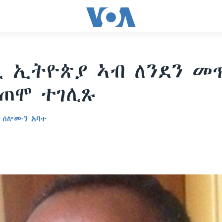
 ኢትዮጵያ ኣብ ለንደን መ
ጠሞ ተገሊጹ
ን
ሰሎሙን አባተ