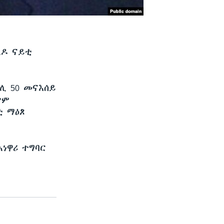
ረዶ ናይቲ
ሊ 50 መናእሰይ
ሎም
ቲ ማዕጾ
ኣነዋሪ ተግባር