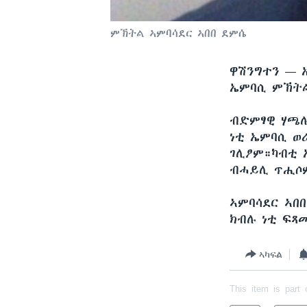
ምኽትል ኣምባሳደር ኣበበ ደምሴ
ዋሽንግተን —
ኤምባሲ ምኽትል
ብድምፃዊ ሃጫሉ
ነቲ ኤምባሲ ወ
ገሊፆም።ካብቲ 
ብሓይሊ ጥሒሶ
ኣምባሳደር ኣበ
ክብሉ ነቲ ፍጻ
ኣካፍል
This item is part 