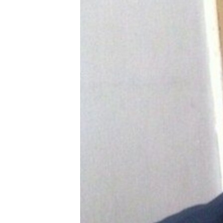
ቂሔ ጽልሚ