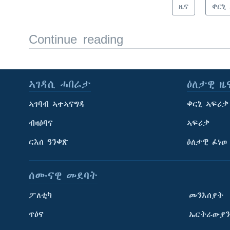
ዜና
ቀርኒ
Continue reading
ኣገዳሲ ሓበሬታ
ዕለታዊ ዜ
ኣገባብ ኣተኣናግዳ
ቀርኒ ኣፍሪቃ
ብዛዕባና
ኣፍሪቃ
ርእሰ ዓንቀጽ
ዕለታዊ ፈነወ
ሰሙናዊ መደባት
ፖለቲካ
መንእሰያት
ጥዕና
ኤርትራውያን