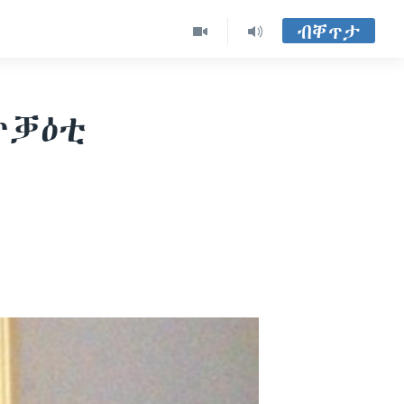
ብቐጥታ
ጥቓዕቲ