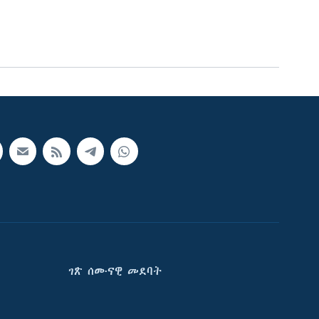
ገጽ ሰሙናዊ መደባት