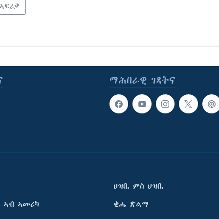
 ኣፍሪቃ
ና
ማሕበራዊ ገጻትና
ህዝቢ ምስ ህዝቢ
 ኣብ ኣመሪካ
ቂሔ ጽልሚ