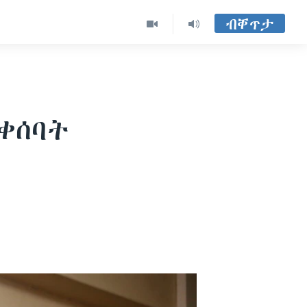
ብቐጥታ
ቀሰባት