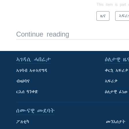
This item is part 
ዜና
ኣፍሪ
Continue reading
ኣገዳሲ ሓበሬታ
ዕለታዊ ዜ
ኣገባብ ኣተኣናግዳ
ቀርኒ ኣፍሪቃ
ብዛዕባና
ኣፍሪቃ
ርእሰ ዓንቀጽ
ዕለታዊ ፈነወ
ሰሙናዊ መደባት
ፖለቲካ
መንእሰያት