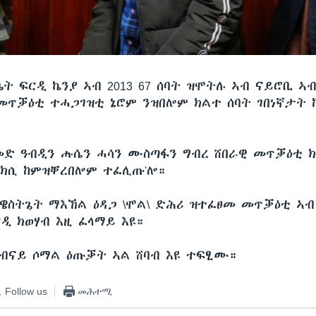
ቤት ፍርዲ ኬንያ ኣብ 2013 67 ሰባት ዝሞትሉ ኣብ ናይሮቢ ኣ
መጥቓዕቲ ተሓጋገዝቲ ኔሮም ንዝበሎም ክልተ ሰባት ገበነኛታት 
 ዓብዲን ሑሴን ሓሳን ሙስጣፋን ግብረ ሸበራዊ መጥቓዕቲ 
ክሲ ከምዝቐረበሎም ተፈሊጡ'ሎ።
ብ ዌስትጌት ማእኸል ዕዳጋ \ሞል\ ድሕሪ ዝተፈፀመ መጥቓዕቲ ኣብ
ዲ ክወሃብ እዚ ፈላማይ እዩ።
ብናይ ሶማል ዕጡቓት ኣል ሸባብ እዩ ተፍፂሙ።
Follow us
መሕተሚ