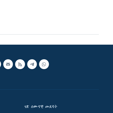
ገጽ ሰሙናዊ መደባት