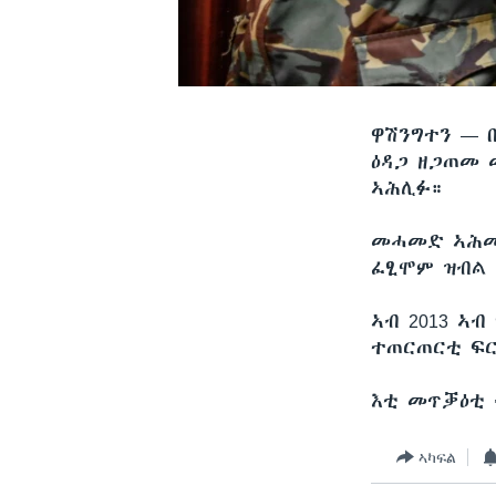
ዋሽንግተን —
ዕዳጋ ዘጋጠመ 
ኣሕሊፉ።
መሓመድ ኣሕመድ
ፈፂሞም ዝብል 
ኣብ 2013 ኣ
ተጠርጠርቲ ፍር
እቲ መጥቓዕቲ 
ኣካፍል