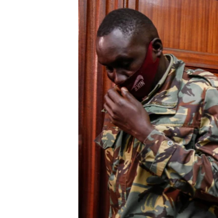
ቂሔ ጽልሚ