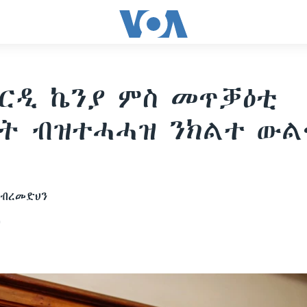
ርዲ ኬንያ ምስ መጥቓዕቲ
ት ብዝተሓሓዝ ንክልተ ውል
ገብረመድህን
0