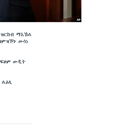
ብዝርከብ ማእኸል
ከምዝኾኑ ውሳነ
ክፍፀም ውዲት
 ልዕሊ