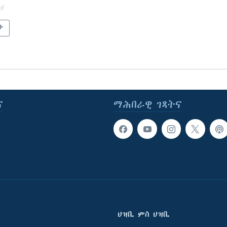
of
ቃ
ና
ማሕበራዊ ገጻትና
ህዝቢ ምስ ህዝቢ