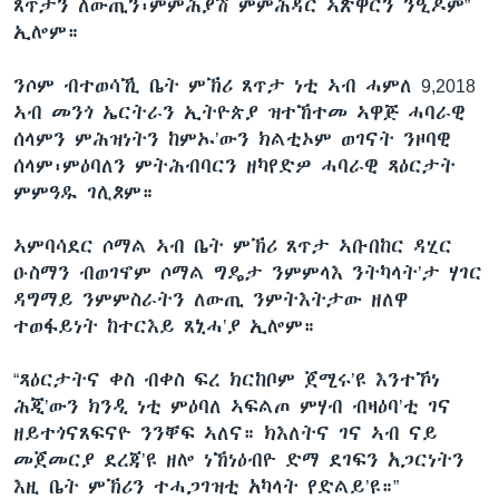
ጸጥታን ለውጢን፡ምምሕያሽ ምምሕዳር ኣጽዋርን ንዒዶም”
ኢሎም።
ንሶም ብተወሳኺ ቤት ምኽሪ ጸጥታ ነቲ ኣብ ሓምለ 9,2018
ኣብ መንጎ ኤርትራን ኢትዮጵያ ዝተኸተመ ኣዋጅ ሓባራዊ
ሰላምን ምሕዝነትን ከምኡ’ውን ክልቲኦም ወገናት ንዞባዊ
ሰላም፡ምዕባለን ምትሕብባርን ዘካየድዎ ሓባራዊ ጻዕርታት
ምምዓዱ ገሊጾም።
ኣምባሳደር ሶማል ኣብ ቤት ምኽሪ ጸጥታ ኣቡበከር ዳሂር
ዑስማን ብወገኖም ሶማል ግዴታ ንምምላእ ንትካላት’ታ ሃገር
ዳግማይ ንምምስራትን ለውጢ ንምትእትታው ዘለዋ
ተወፋይነት ከተርእይ ጸኒሓ’ያ ኢሎም።
“ጻዕርታትና ቀስ ብቀስ ፍረ ክርከቦም ጀሚሩ’ዩ እንተኾነ
ሕጂ’ውን ክንዲ ነቲ ምዕባለ ኣፍልጦ ምሃብ ብዛዕባ’ቲ ገና
ዘይተጎናጸፍናዮ ንንቐፍ ኣለና። ክእለትና ገና ኣብ ናይ
መጀመርያ ደረጃ’ዩ ዘሎ ነኸነዕብዮ ድማ ደገፍን አጋርነትን
እዚ ቤት ምኽሪን ተሓጋገዝቲ አካላት የድልይ’ዩ።”