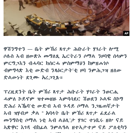
ቂሔ ጽልሚ
ቋንቋታት
ዋሽንግተን —
ቤት ምኽሪ ጸጥታ ሕቡራት ሃገራት ሎሚ
ሶሉስ ኣብ ዘውጽኦ መግለጺ ኤርትራን ሶማል ንዞባዊ ሰላምን
ምርግጋእን ብሓባር ክሰርሓ ምስምማዕን ከምዘሐጎሶ
ብምግላጽ እቲ ውድብ ንጻዕርታት’ቲ ዞባ ንምሕጋዝ ዘለው
ድልውነት ደጊሙ አረጋጊጹ።
ፕረዚደንት ቤት ምኽሪ ጸጥታ ሕቡራት ሃገራት ንወርሒ
ሓምለ ኮይኖም ዝተመዘዙ ኣምባሳደር ሽወደን ኦልፍ ስኮግ
ድሕሪ ኣኼባ’ቲ ውድብ ኣብ ጉዳይ ሶማል ንጋዜጠኛታት
ኣብ ዝሃብዎ ቃል “ አባላት ቤት ምኽሪ ጸጥታ ፈደራል
መንግስቲ ሶማል ነቲ ኣብ ልዕሊ’ታ ሃገር ተነቢሩ ዘሎ ናይ
ኣጽዋር እገዳ ብከፊል ንምልዓል ዘተኣታተዎ ናይ ፖለቲካን