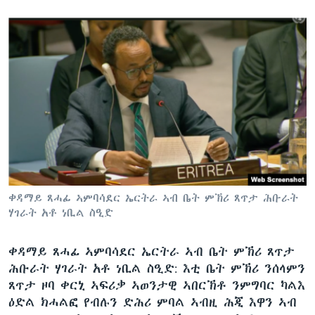
ቀዳማይ ጸሓፊ ኣምባሳደር ኤርትራ ኣብ ቤት ምኽሪ ጸጥታ ሕቡራት
ሃገራት አቶ ነቢል ስዒድ
ቀዳማይ ጸሓፊ ኣምባሳደር ኤርትራ ኣብ ቤት ምኽሪ ጸጥታ
ሕቡራት ሃገራት አቶ ነቢል ስዒድ: እቲ ቤት ምኽሪ ንሰላምን
ጸጥታ ዞባ ቀርኒ ኣፍሪቃ ኣወንታዊ ኣበርኽቶ ንምግባር ካልእ
ዕድል ክሓልፎ የብሉን ድሕሪ ምባል ኣብዚ ሕጂ እዋን ኣብ