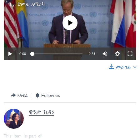
by
ድምጺ ኣሜሪካ
No media source currently available
0:00
2:31
መራገፊ
ኣካፍል
Follow us
ዊንታ ኪዳነ
This item is part of