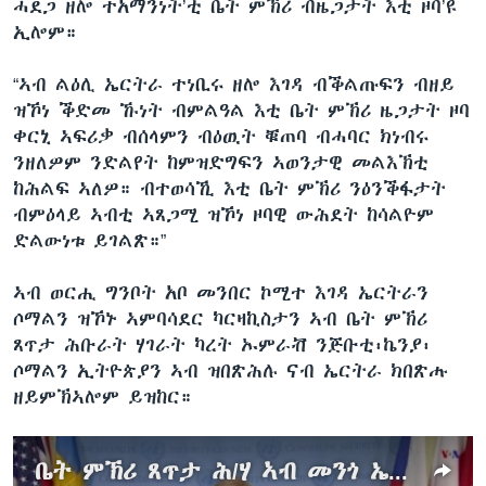
ሓደጋ ዘሎ ተአማንነት’ቲ ቤት ምኽሪ ብዜጋታት እቲ ዞባ’ዩ
ኢሎም።
“ኣብ ልዕሊ ኤርትራ ተነቢሩ ዘሎ እገዳ ብቕልጡፍን ብዘይ
ዝኾነ ቕድመ ኹነት ብምልዓል እቲ ቤት ምኽሪ ዜጋታት ዞባ
ቀርኒ ኣፍሪቃ ብሰላምን ብዕዉት ቑጠባ ብሓባር ክነብሩ
ንዘለዎም ንድልየት ከምዝድግፍን ኣወንታዊ መልእኽቲ
ከሕልፍ ኣለዎ። ብተወሳኺ እቲ ቤት ምኽሪ ንዕንቕፋታት
ብምዕላይ ኣብቲ ኣጸጋሚ ዝኾነ ዞባዊ ውሕደት ከሳልዮም
ድልውነቱ ይገልጽ።”
ኣብ ወርሒ ግንቦት አቦ መንበር ኮሚተ እገዳ ኤርትራን
ሶማልን ዝኾኑ ኣምባሳደር ካርዛኪስታን ኣብ ቤት ምኽሪ
ጸጥታ ሕቡራት ሃገራት ካረት ኡምራቭ ንጅቡቲ፡ኬንያ፡
ሶማልን ኢትዮጵያን ኣብ ዝበጽሕሉ ናብ ኤርትራ ክበጽሑ
ዘይምኽኣሎም ይዝከር።
ቤት ምኽሪ ጸጥታ ሕ/ሃ ኣብ መንጎ ኤርትራን ሶማል ዝተበጽሓ ስምምዕ ምሕዝነትን ምትሕግጋዝን ንዒዱ