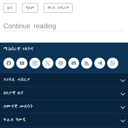
ዜና
ዓለም
ቀርኒ ኣፍሪቃ
Continue reading
ማሕበራዊ ገጻትና
ኣገዳሲ ሓበሬታ
ዕለታዊ ዜና
ሰሙናዊ መደባት
ፍሉይ ዓምዲ