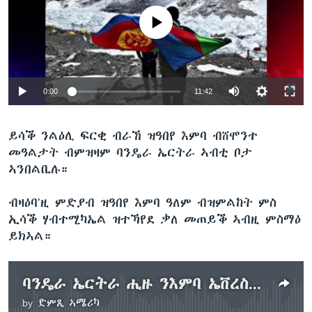
No media source currently available
0:00
11:42
ይሳቕ ንልዕሊ ፍርቂ ብራኸ ዝዓበየ እምባ ብሸሞንተ
መዓልታት ብምዝዛም ባንዴራ ኤርትራ ኣብቲ ቦታ
ኣንበልቢሉ።
ብዛዕባ’ዚ ምድያብ ዝዓበየ እምባ ዓለም ብዝምልከት ምስ
ኢሳቕ ሃብተሚካኤል ዝተኻየደ ቃለ መጠይቕ ኣብዚ ምስማዕ
ይክኣል።
ባንዴራ ኤርትራ ሒዙ ንእምባ ኤቨረስት ዝደየበ መንእሰይ
by
ድምጺ ኣሜሪካ
No media source currently available