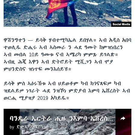
ቂሔ ጽልሚ
ቋንቋታት
ዋሽንግተን —
ይሳቅ ሃብተሚካኤል ይበሃል። ኣብ አዲስ አበባ
ተወሊዱ ድሒሩ ኣብ ኣስመራ ን ሓደ ዓመት ከምዝነበረን
ኣብ መበል 10ይ ዓመቱ ናብ ኣሜሪካ ምምጹ ይገልጽ።
ኣብዚ ሕጂ እዋን ኣብ ድትሮይት ሚሺጋን ኣብ ሞያ
ምህንድስና ዝነጥፍ መንእሰይ’ዩ።
ይሳቅ ምስ ኣዕሩኽቱ ኣብ ህይወቶም ካብ ክጎናጸፍዎ ካብ
ዝደልይዎ ነገራት ሓደ ንዝኾነ ምድያብ እምባ ኤቨረስት ኣብ
ወርሒ ሚያዝያ 2019 አካይዱ።
ባንዴራ ኤርትራ ሒዙ ንእምባ ኤቨረስት ዝደየበ መንእሰይ
by
ድምጺ ኣሜሪካ