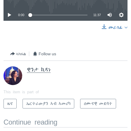
0:00
11:37
መራገፊ
ኣካፍል
Follow us
ዊንታ ኪዳነ
This item is part of
ዜና
ኤርትራውያን ኣብ ኣመሪካ
ሰሙናዊ መደባት
Continue reading