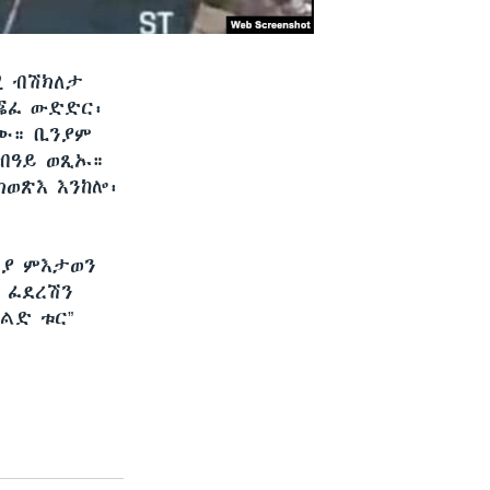
ሚ ብሽክለታ
ቘፈ ውድድር፡
ፈጺሙ። ቢንያም
ራብዓይ ወጺኡ።
ክወጽእ እንከሎ፡
ልያ ምእታወን
 ፈደረሽን
ልድ ቱር”