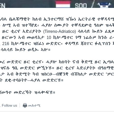
ኣባል ቤልጁማዊት ክለብ ኢንተርማሸ ዝዀነ ኤርትራዊ ተቐዳዳ
 ሎሚ ኣብ ዝተኻየደ፡ ሓያሎ ስሙያት ተቐዳደምቲ ዓለም ዝሓ
ዙር ቲረኖ ኣድሪያትኮ (Tirreno-Adriatico) ሳልሳይ ኰይኑ 
 ዙር’ውን ኣብ መወዳእታ 10 ኪሎ-ሜተር ጎማ ነፊሱዎ ክንሱ 
 216 ኪሎ-ሜተር ዝሸፈነ ውድድር፡ ቀዳማይ ጃስፐር ፉሊፕሰን 
 ሳልሳይ ኰይኑ ወዲኡ ኣሎ።
ጀመረ ውድድር ዙር ቲረኖ፡ ሓያሎ ክለባት ናብ ቅድሚ ዙር ኢጣ
ዝናሉ ዓቢ ውድድር ምዃኑ’ዩ። ዙር ቲረኖ ኣድሪያትኮ ብዓለማዊ
ታ ኣብ ቅድሚት ካብ ዝስርዑ--ብቛንቋ ብሽክለታ ውድድር “ዎር
ት ደቂ-ተባዕትዮ--ሓያል ውድድር’ዩ።
ሸውዓተ መድረኻት ዝሓቍፍ’ዩ።
Follow us
መሕተሚ