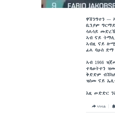
ዋሽንግተን —
ቢንያም ግርማይ
ሳልሳይ መድረኽ 
ኣብ ናይ ትማሊ
ኣብዚ ናይ ሎሚ
ፊል ባሁስ ድማ
ኣብ 1966 ዝ
ተጻወትተን ዝመ
ቅድድም ብሽክለ
ዝስመ ናይ ኤሊ
እዚ ውድድር ን
ኣካፍል