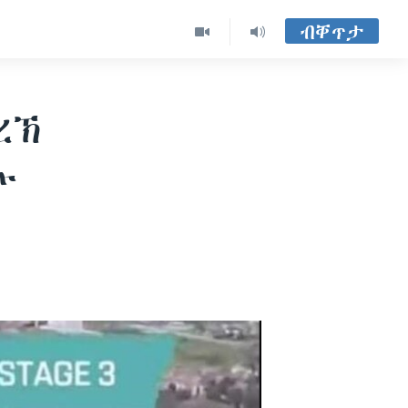
ብቐጥታ
ረኽ
ኡ