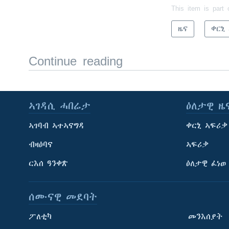
This item is part 
ዜና
ቀርኒ
Continue reading
ኣገዳሲ ሓበሬታ
ዕለታዊ ዜ
ኣገባብ ኣተኣናግዳ
ቀርኒ ኣፍሪቃ
ብዛዕባና
ኣፍሪቃ
ርእሰ ዓንቀጽ
ዕለታዊ ፈነወ
ሰሙናዊ መደባት
ፖለቲካ
መንእሰያት