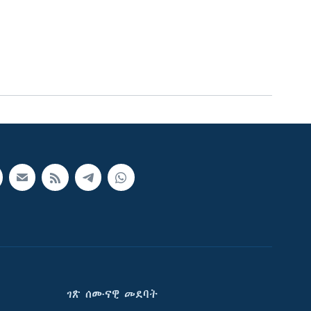
ገጽ ሰሙናዊ መደባት