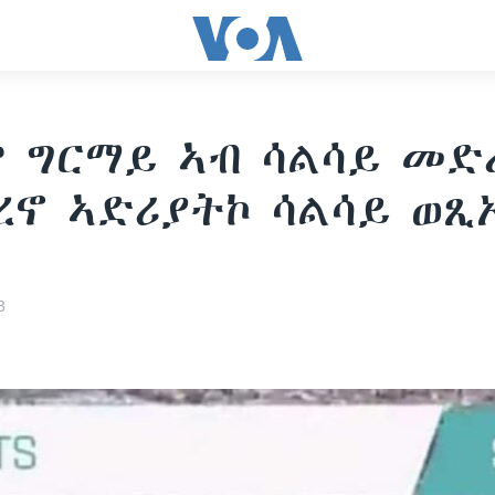
 ግርማይ ኣብ ሳልሳይ መድ
ረኖ ኣድሪያትኮ ሳልሳይ ወጺ
3