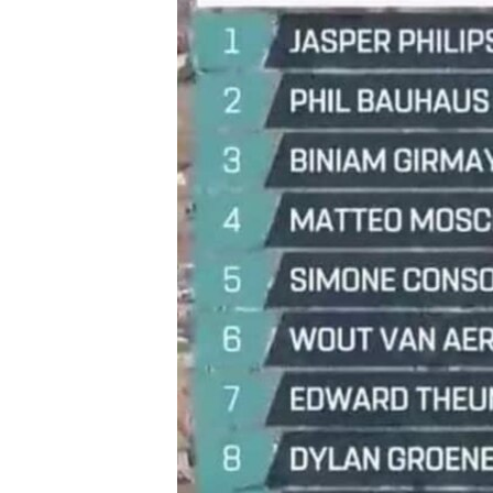
ቂሔ ጽልሚ