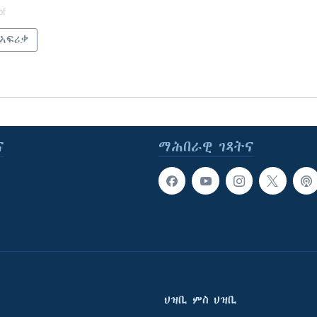
of
 ኣፍሪቃ
ና
ማሕበራዊ ገጻትና
ህዝቢ ምስ ህዝቢ