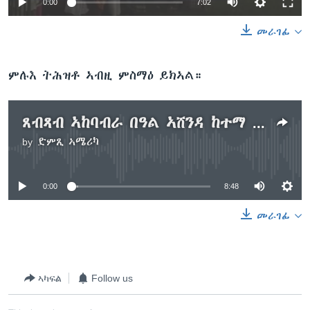
0:00
7:02
መራገፊ
ምሉእ ትሕዝቶ ኣብዚ ምስማዕ ይክኣል።
ጸብጻብ ኣከባብራ በዓል ኣሸንዳ ከተማ መቐለ
by
ድምጺ ኣሜሪካ
No media source currently available
0:00
8:48
መራገፊ
ኣካፍል
Follow us