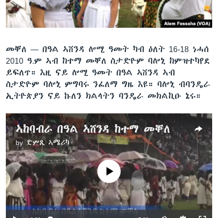
ቂሔ ጽልሚ
ቋንቋታት
መቐለ —
በዓል ኣሸንዳ ሎሚ ዓመት ካብ ዕለት 16-18 ነሓሰ
2010 ዓ.ም ኣብ ከተማ መቐለ ስታድዮም ባሎኒ ከምዝተካየደ
ይፍለጥ። እዚ ናይ ሎሚ ዓመት በዓል ኣሸንዳ ኣብ
ስታድዮም ባሎኒ ምግባሩ ንፈለማ ግዜ እዩ። ባሎኒ ብባንዴራ
ኢትዮጵያን ናይ ኩለን ክልላትን ባንዴራ መክልኪዑ ኔሩ።
ኣከባብራ በዓል ኣሸንዳ ከተማ መቐለ
by
ድምጺ ኣሜሪካ
No media source currently available