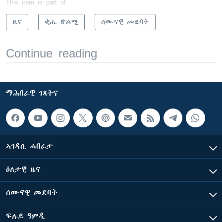
This item is part of
ዜና
ቂሔ ጽልሚ
ሰሙናዊ መደባት
Continue reading
ማሕበራዊ ገጻትና
ኣገዳሲ ሓበሬታ
ዕለታዊ ዜና
ሰሙናዊ መደባት
ፍሉይ ዓምዲ