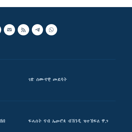
ገጽ ሰሙናዊ መደባት
ኸበ
ፍልሰት ናብ ኤውሮጳ ብኽንዲ ዝተኸፍለ ዋጋ