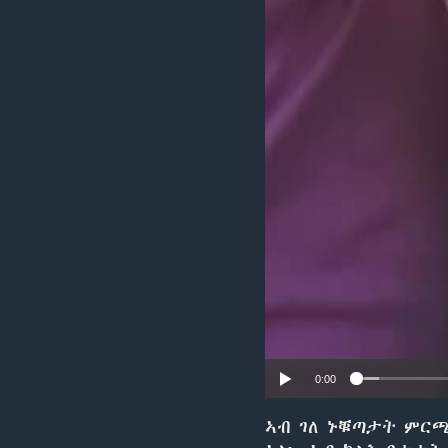
ቂሔ ጽልሚ
0:00
ኣብ ገለ ኑቑጣታት ምርጫ