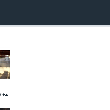
ን
 ፍትሒ