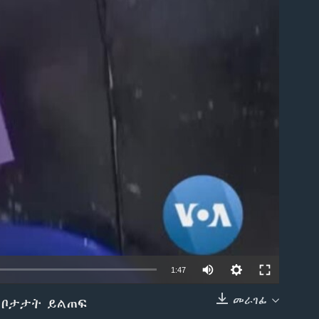
able
1:47
መራገፊ
ጺ ቦታታት ይልጠፍ
EMBED