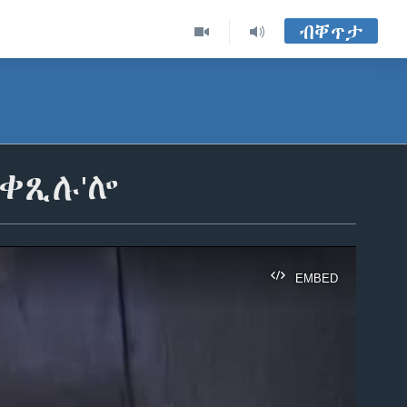
ብቐጥታ
ቀጺሉ'ሎ
EMBED