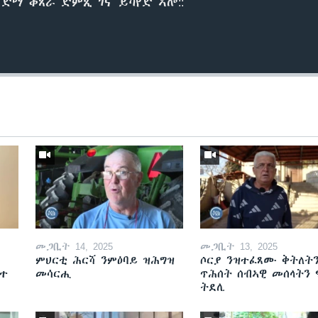
 ድማ ቆጸራ ድምጺ ገና ይካየድ ኣሎ::
መጋቢት 14, 2025
መጋቢት 13, 2025
ምህርቲ ሕርሻ ንምዕባይ ዝሕግዝ
ሶርያ ንዝተፈጸሙ ቅትለት
ዘተ
መሳርሒ
ጥሕሰት ሰብኣዊ መሰላትን
ትደሊ