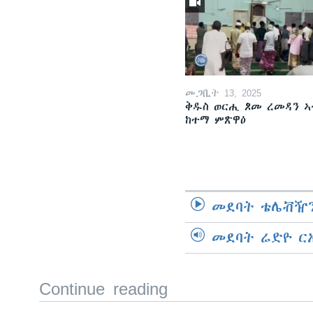
መጋቢት 13, 2025
ቅዱስ ወርሒ ጾመ ረመዳን ኣ
ከተማ ምጽዋዕ
መደባት ቴሌቭዥን
መደባት ሬድዮ ር
Continue reading