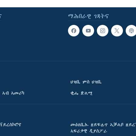
ና
ማሕበራዊ ገጻትና
ህዝቢ ምስ ህዝቢ
 ኣብ ኣመሪካ
ቂሔ ጽልሚ
ቫይረስኮሮና
መዕለቢኡ ዘይፍሉጥ ኣቓልቦ ዘይረ
ኣፍሪቃዊ ዲያስፖራ