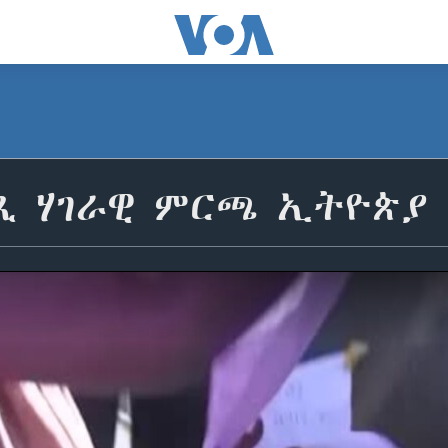
ጺ ሃገራዊ ምርጫ ኢትዮጵያ 