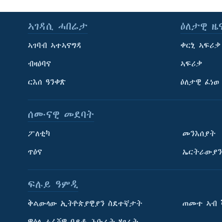
ኣገዳሲ ሓበሬታ
ዕለታዊ ዜ
ኣገባብ ኣተኣናግዳ
ቀርኒ ኣፍሪቃ
ብዛዕባና
ኣፍሪቃ
ርእሰ ዓንቀጽ
ዕለታዊ ፈነወ
ሰሙናዊ መደባት
ፖለቲካ
መንእሰያት
ጥዕና
ኤርትራውያን
ፍሉይ ዓምዲ
ትምህርቲ እንግሊዝኛ
ቅልውላው ኢትዮጵያዊያን ስደተኛታት
ጠመተ ኣብ 
ማሕበራዊ ገጻትና
ዋዕላ ሓፈሻዊ ባይቶ ሕቡራት ሃገራት