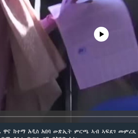
No media source currently avail
 ዋና ከተማ አዲስ አበባ ውጽኢት ምርጫ ኣብ ኣፍደገ መምረ