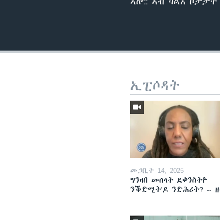
ኣሎ:: ኣብ ካልእ ቦታታት
ኢፒሶዳት
መጋቢት 14, 2025
ግንዛበ መሰላት ደቀንስትዮ
ንቕድሚት'ዶ ንድሕሪት? -- 