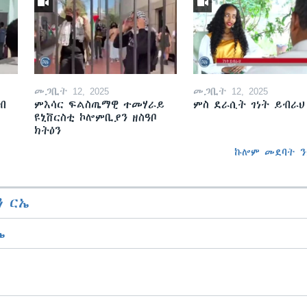
መጋቢት 12, 2025
መጋቢት 12, 2025
ብ
ምእሳር ፍልስጤማዊ ተመሃራይ
ምስ ደራሲት ገነት ይብራህ
ዩኒቨርስቲ ኮሎምቢያን ዘስዓቦ
ክትዕን
ኩሎም መደባት ን
 ርኤ
ኤ