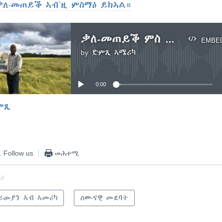
ቃለ-መጠይቕ ኣብ`ዚ ምስማዕ ይክኣል።
ቃለ-መጠይቕ ምስ ኤርትራዊ-ኣሜሪካዊ ሓረስታይ ጣፍ ኣቶ ተስፋ ድራር(2ይ ክፋል)
EMBE
by
ድምጺ ኣሜሪካ
No media source currently available
0:00
ምጺ
EMBED
Follow us
መሕተሚ
of
ራውያን ኣብ ኣመሪካ
ሰሙናዊ መደባት