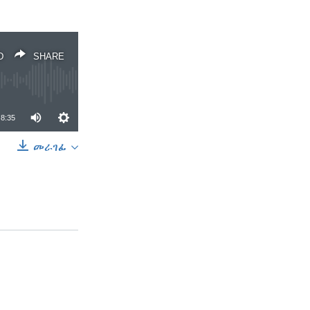
D
SHARE
8:35
መራገፊ
SHARE