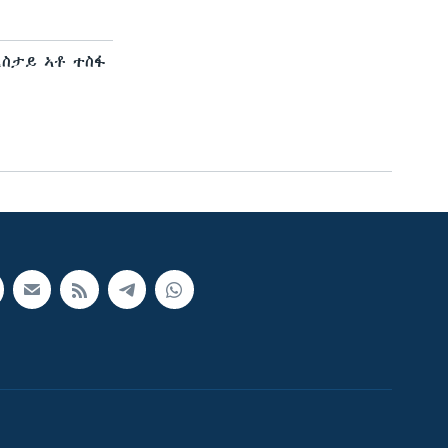
ረስታይ ኣቶ ተስፋ