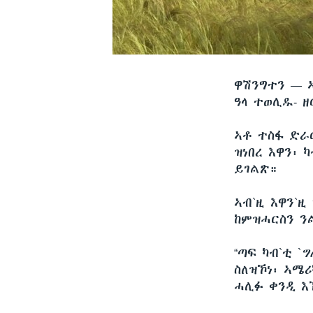
ዋሽንግተን —
ዓላ ተወሊዱ- 
ኣቶ ተስፋ ድራ
ዝነበረ እዋን፡ 
ይገልጽ።
ኣብ`ዚ እዋን`
ከምዝሓርስን ን
“ጣፍ ካብ`ቲ `
ግ
ስለዝኾነ፡ ኣሜ
ሓሊፉ ቀንዲ እ