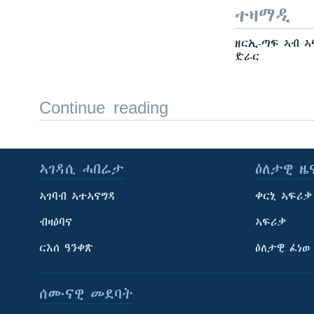
ተዛማዲ
ዘርኢ-ጣፍ ኣብ ኣ
ድራር
Continue reading
ኣገዳሲ ሓበሬታ
ዕለታዊ ዜ
ኣገባብ ኣተኣናግዳ
ቀርኒ ኣፍሪቃ
ብዛዕባና
ኣፍሪቃ
ርእሰ ዓንቀጽ
ዕለታዊ ፈነወ
ሰሙናዊ መደባት