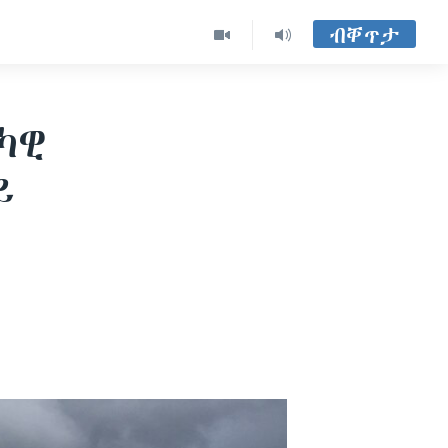
ብቐጥታ
ካዊ
ይ