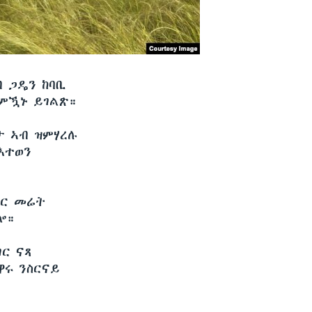
ብ ጋዴን ከባቢ
 ምዃኑ ይገልጽ።
ታ ኣብ ዝምሃረሉ
ዘእተወን
ታር መሬት
ሎ።
ገር ናጻ
ዋሩ ንስርናይ