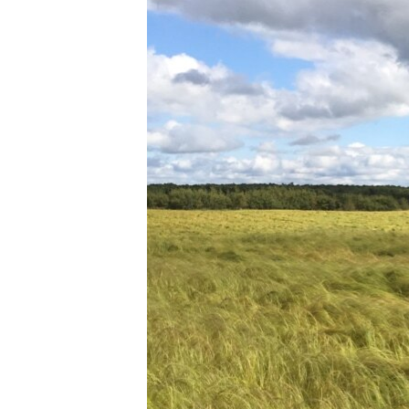
ቂሔ ጽልሚ