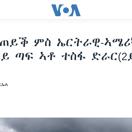
ጠይቕ ምስ ኤርትራዊ-ኣሜሪ
ይ ጣፍ ኣቶ ተስፋ ድራር(2
ረኤል