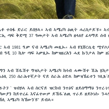
ኣቶ ተስፋ ድራር ይበሃል። ኣብ ኣሜሪካ ዕዉት ሓረስታይ`ዩ። ኣ
ዘርኢ ጣፍ ቅድሚ 37 ዓመታት ኣብ ኣሜሪካ ዘላለየ ፈላማይ ሰብ
ር ኣብ 1981 ዓ.ም ናብ ኣሜሪካ መጺኡ፡ ኣብ ዩኒቨርሲቲ ሚኖሶ
ካብ ዓዲ 10 ኪሎ ጣፍ ኣምጺኡ ከምዝዘረአን ሓደ ኩንታል ከም 
ዚ ግን ኣብ ሽዱሽተ ግዝኣታት ኣሜሪካ ክሳብ ሓሙሽተ ሽሕ ሄክ
ልዕሊ 250 ሰራሕተኛታት ናይ ስራሕ ዕድል ከምዝኸፈተን ገሊጹ`
ሉትን
` ዝብሃል ኣብ ስርናይ ዝርከብ ንጥዕና ዘይሰማማዕ ንጥረ-ነ
ሪካውያን ከይተረፈ እናፈተውዎ ይኸዱ`ለዉ ጥራይ ዘይኮነስ፡ ንሓ
ኽሊ ኣሜሪካ ክኸውን`ዩ” ይብል።