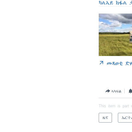
ካልኣይ ክፋል 
መጻወቲ ድ
ኣካፍል
This item is part 
ዜና
ኤርት