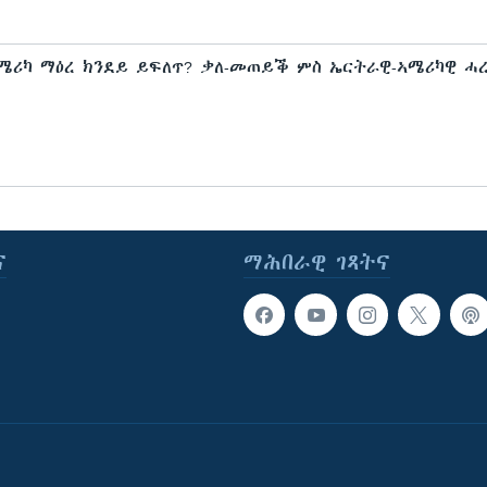
ሜሪካ ማዕረ ክንደይ ይፍለጥ? ቃለ-መጠይቕ ምስ ኤርትራዊ-ኣሜሪካዊ ሓ
ና
ማሕበራዊ ገጻትና