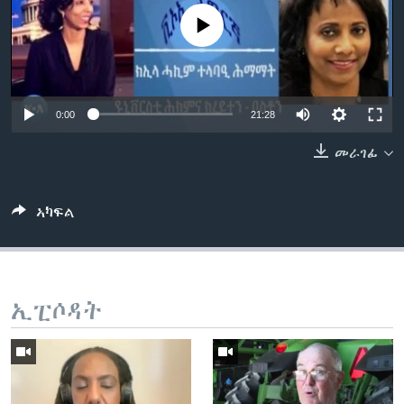
ቂሔ ጽልሚ
No media source currently available
ቋንቋታት
0:00
21:28
መራገፊ
ኣካፍል
ኢፒሶዳት