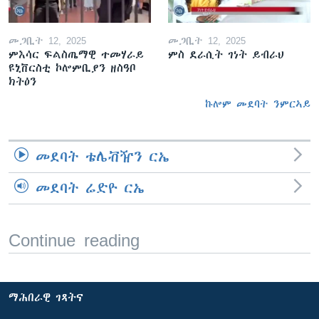
መጋቢት 12, 2025
መጋቢት 12, 2025
ምእሳር ፍልስጤማዊ ተመሃራይ
ምስ ደራሲት ገነት ይብራህ
ዩኒቨርስቲ ኮሎምቢያን ዘስዓቦ
ክትዕን
ኩሎም መደባት ንምርኣይ
መደባት ቴሌቭዥን ርኤ
መደባት ሬድዮ ርኤ
Continue reading
ማሕበራዊ ገጻትና