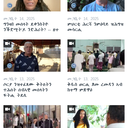
መጋቢት 14, 2025
መጋቢት 14, 2025
ግንዛበ መሰላት ደቀንስትዮ
ምህርቲ ሕርሻ ንምዕባይ ዝሕግዝ
ንቕድሚት'ዶ ንድሕሪት? -- ዘተ
መሳርሒ
መጋቢት 13, 2025
መጋቢት 13, 2025
ሶርያ ንዝተፈጸሙ ቅትለትን
ቅዱስ ወርሒ ጾመ ረመዳን ኣብ
ጥሕሰት ሰብኣዊ መሰላትን
ከተማ ምጽዋዕ
ፍትሒ ትደሊ