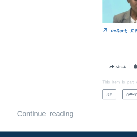
መጻወቲ ድ
ኣካፍል
This item is part 
ዜና
ሰሙና
Continue reading