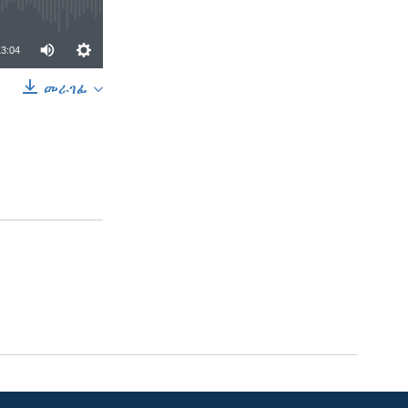
13:04
መራገፊ
SHARE