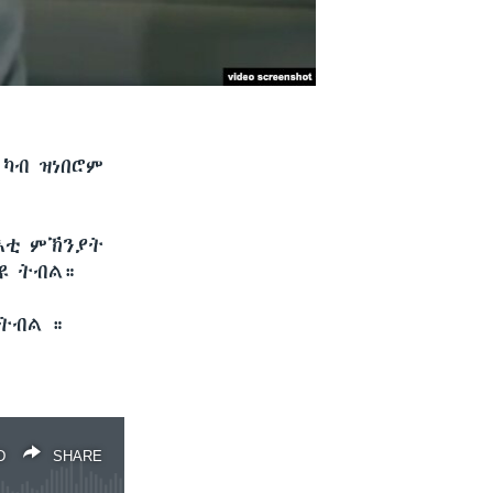
ካብ ዝነበሮም
እቲ ምኽንያት
'ዩ ትብል።
 ትብል ።
D
SHARE