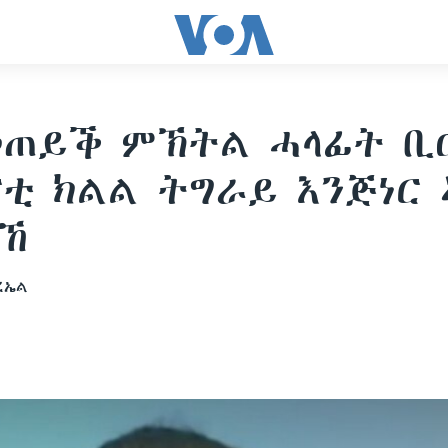
መጠይቕ ምኽትል ሓላፊት ቢ
ቲ ክልል ትግራይ እንጅነር 
ኸ
ረኤል