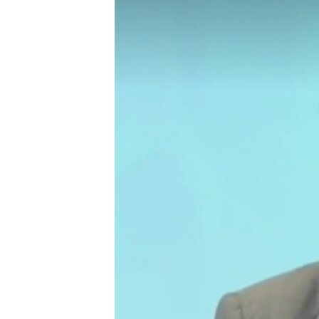
ቂሔ ጽልሚ