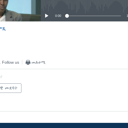
No media source currently available
0:00
ምጺ
EMBED
Follow us
መሕተሚ
of
ዊ መደባት