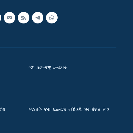
ገጽ ሰሙናዊ መደባት
ኸበ
ፍልሰት ናብ ኤውሮጳ ብኽንዲ ዝተኸፍለ ዋጋ