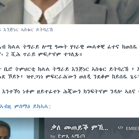
 እንጅነር ኣስቴር ይትባረኸ
ኣብ ክልል ትግራይ ሎሚ ዓመት ሃገራዊ መልቀቒ ፈተና ክወስዱ 
ሮ፡ 2 ሺሕ ጥራይ ምፍታኖም ተገሊጹ።
 ቢሮ ትምህርቲ ክልል ትግራይ እንጅነር ኣስቴር ይትባረኸ ፥ 
ሓደ ኾይኑ፥ ዝተጋነነ ምፍርራሕ'ውን ወለዲ ንደቆም ከይሰዱ ጌሩ
ር እንተኾነ ነቶም ዘይተፈተኑ ሕጂ'ውን ክንፍትኖም ንዳሎ ኣለና
ኣብዚ ምስማዕ ይክኣል::
ቃለ መጠይቕ ምኽትል ሓላፊት ቢሮ ትምህርቲ ክልል ትግራይ እንጅነር ኣስቴር ይትባረኸ
EMBE
by
ድምጺ ኣሜሪካ