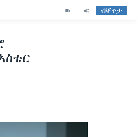
ብቐጥታ
ሮ
ኣስቴር