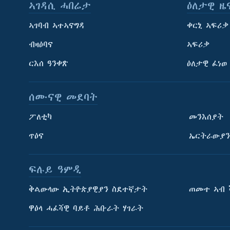
ኣገዳሲ ሓበሬታ
ዕለታዊ ዜ
ኣገባብ ኣተኣናግዳ
ቀርኒ ኣፍሪቃ
ብዛዕባና
ኣፍሪቃ
ርእሰ ዓንቀጽ
ዕለታዊ ፈነወ
ሰሙናዊ መደባት
ፖለቲካ
መንእሰያት
ጥዕና
ኤርትራውያን
ትምህርቲ እንግሊዝኛ
ማሕበራዊ ገጻትና
ፍሉይ ዓምዲ
ቅልውላው ኢትዮጵያዊያን ስደተኛታት
ጠመተ ኣብ 
ዋዕላ ሓፈሻዊ ባይቶ ሕቡራት ሃገራት