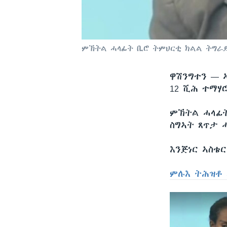
ምኽትል ሓላፊት ቢሮ ትምህርቲ ክልል ትግራይ
ዋሽንግተን —
12 ሺሕ ተማሃ
ምኽትል ሓላፊት
ስግኣት ጸጥታ 
እንጅነር ኣስቴ
ምሉእ ትሕዝቶ 