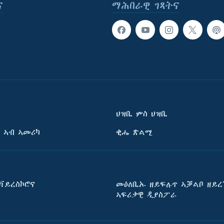
ና
ማሕበራዊ ገጻትና
ህዝቢ ምስ ህዝቢ
 ኣብ ኣመሪካ
ቂሔ ጽልሚ
ቫይረስኮሮና
መዕለቢኡ ዘይፍሉጥ ኣቓልቦ ዘይረ
ኣፍሪቃዊ ዲያስፖራ