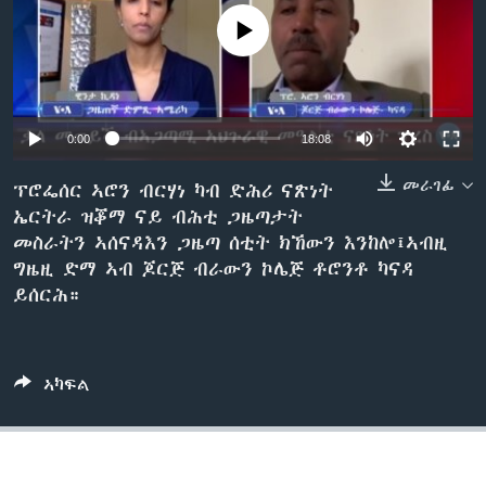
ቂሔ ጽልሚ
No media source currently available
ቋንቋታት
0:00
18:08
መራገፊ
ፕሮፌሰር ኣሮን ብርሃነ ካብ ድሕሪ ናጽነት
ኤርትራ ዝቖማ ናይ ብሕቲ ጋዜጣታት
መስራትን ኣሰናዳእን ጋዜጣ ሰቲት ክኸውን እንከሎ፤ኣብዚ
ግዜዚ ድማ ኣብ ጆርጅ ብራውን ኮሌጅ ቶሮንቶ ካናዳ
ይሰርሕ።
ኣካፍል