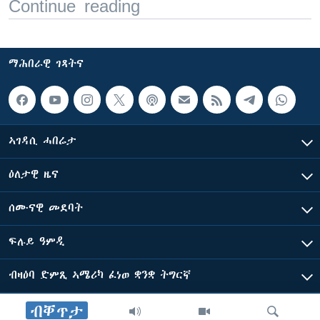
Continue reading
ማሕበራዊ ገጻትና
ኣገዳሲ ሓበሬታ
ዕለታዊ ዜና
ሰሙናዊ መደባት
ፍሉይ ዓምዲ
ብዛዕባ ድምጺ ኣሜሪካ ፈነወ ቋንቋ ትግርኛ
ብቐጥታ
ድምጺ ኣመሪካ ብመሰል ጸሓፊ ዝተሓለወዩ።