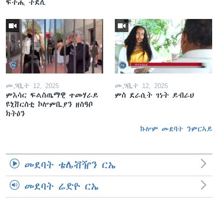
ፍትሒ ትደሊ
መጋቢት 12, 2025
መጋቢት 12, 2025
ምእሳር ፍልስጤማዊ ተመሃራይ
ምስ ደራሲት ገነት ይብራህ
ዩኒቨርስቲ ኮሎምቢያን ዘስዓቦ
ክትዕን
ኩሎም መደባት ንምርኣይ
መደባት ቴሌቭዥን ርኤ
መደባት ሬድዮ ርኤ