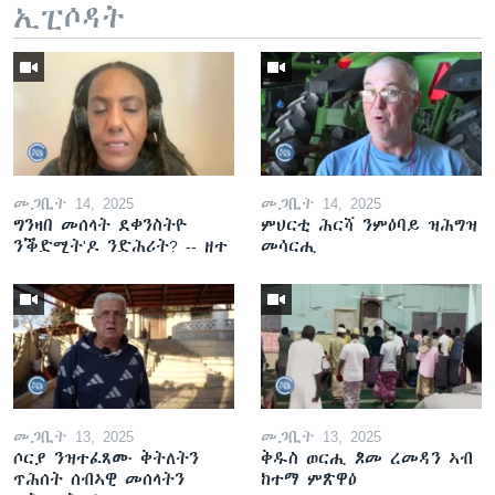
ኢፒሶዳት
መጋቢት 14, 2025
መጋቢት 14, 2025
ግንዛበ መሰላት ደቀንስትዮ
ምህርቲ ሕርሻ ንምዕባይ ዝሕግዝ
ንቕድሚት'ዶ ንድሕሪት? -- ዘተ
መሳርሒ
መጋቢት 13, 2025
መጋቢት 13, 2025
ሶርያ ንዝተፈጸሙ ቅትለትን
ቅዱስ ወርሒ ጾመ ረመዳን ኣብ
ጥሕሰት ሰብኣዊ መሰላትን
ከተማ ምጽዋዕ