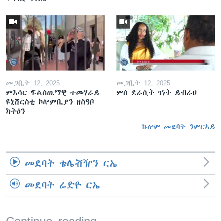
መጋቢት 12, 2025
መጋቢት 12, 2025
ምእሳር ፍልስጤማዊ ተመሃራይ
ምስ ደራሲት ገነት ይብራህ
ዩኒቨርስቲ ኮሎምቢያን ዘስዓቦ
ክትዕን
ኩሎም መደባት ንምርኣይ
መደባት ቴሌቭዥን ርኤ
መደባት ሬድዮ ርኤ