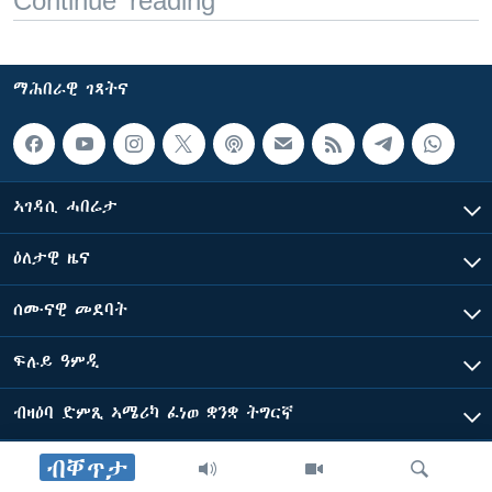
Continue reading
ማሕበራዊ ገጻትና
ኣገዳሲ ሓበሬታ
ዕለታዊ ዜና
ሰሙናዊ መደባት
ፍሉይ ዓምዲ
ብዛዕባ ድምጺ ኣሜሪካ ፈነወ ቋንቋ ትግርኛ
ብቐጥታ
ድምጺ ኣመሪካ ብመሰል ጸሓፊ ዝተሓለወዩ።