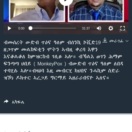
ቂሔ ጽልሚ
ቋንቋታት
0:00
31:37
መራገፊ
ብመሰረት ውድብ ጥዕና ዓለም ብሰንኪ ኮቪድ19
ዘጋጥም መልከፍቲን ሞትን ኣብዚ ቀረባ እዋን
እናቆልቆለ ከምዝርከብ ገሊፁ ኣሎ። ብኻልእ ወገን ሕማም
ፍንጣጣ ህበይ ( MonkeyPox ) ብውድብ ጥዕና ዓለም ለበዳ
ተባሂሉ ኣሎ።ብዛዕባ እዚ መብርሂ ክህበና ንሓኪም ስድራ
ዝኾነ ዶክተር ኣረጋይ ግርማይ ኣዘራሪብናዮ ኣለና።
ኣካፍል