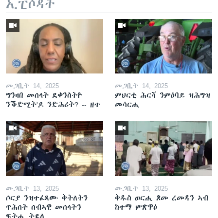
ኢፒሶዳት
መጋቢት 14, 2025
መጋቢት 14, 2025
ግንዛበ መሰላት ደቀንስትዮ
ምህርቲ ሕርሻ ንምዕባይ ዝሕግዝ
ንቕድሚት'ዶ ንድሕሪት? -- ዘተ
መሳርሒ
መጋቢት 13, 2025
መጋቢት 13, 2025
ሶርያ ንዝተፈጸሙ ቅትለትን
ቅዱስ ወርሒ ጾመ ረመዳን ኣብ
ጥሕሰት ሰብኣዊ መሰላትን
ከተማ ምጽዋዕ
ፍትሒ ትደሊ