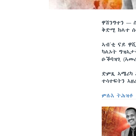
ዋሽንግተን —
ቅድሚ ክልተ ሰ
ኣብ`ቲ ናይ ዋ
ካልኦት ግዝኣታ
ዑቕባዝጊ (ኣመ
ድምጺ ኣሜሪካ 
ተሳተፍትን ኣዘ
ምሉእ ትሕዝቶ 