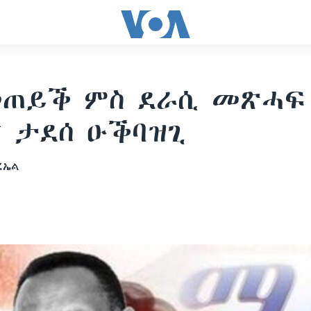
መጠይቕ ምስ ደራሲ መጽሓፍ
` ታደሰ ዑቕባዝጊ
ረኤል