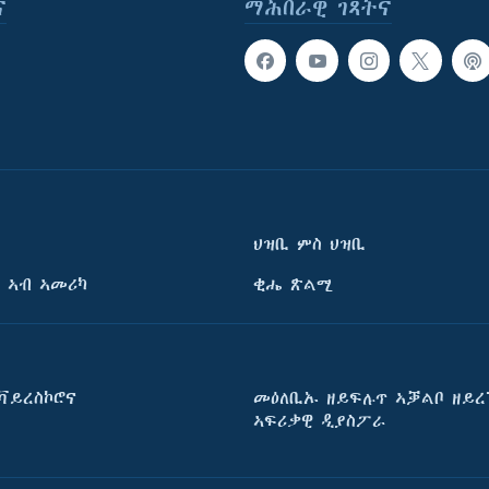
ና
ማሕበራዊ ገጻትና
ህዝቢ ምስ ህዝቢ
 ኣብ ኣመሪካ
ቂሔ ጽልሚ
ቫይረስኮሮና
መዕለቢኡ ዘይፍሉጥ ኣቓልቦ ዘይረ
ኣፍሪቃዊ ዲያስፖራ