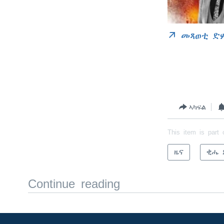
መጻወቲ ድ
ኣካፍል
This item is part 
ዜና
ቂሔ 
Continue reading