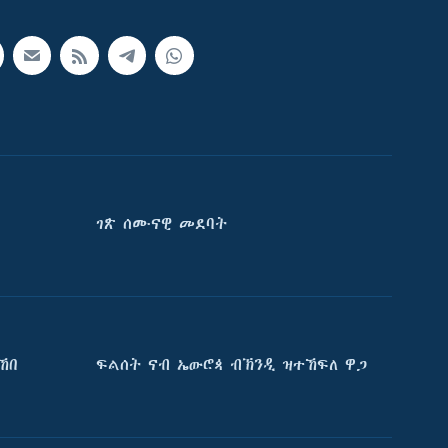
ገጽ ሰሙናዊ መደባት
ኸበ
ፍልሰት ናብ ኤውሮጳ ብኽንዲ ዝተኸፍለ ዋጋ