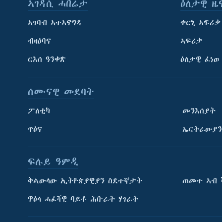
ኣገዳሲ ሓበሬታ
ዕለታዊ ዜ
ኣገባብ ኣተኣናግዳ
ቀርኒ ኣፍሪቃ
ብዛዕባና
ኣፍሪቃ
ርእሰ ዓንቀጽ
ዕለታዊ ፈነወ
ሰሙናዊ መደባት
ፖለቲካ
መንእሰያት
ጥዕና
ኤርትራውያን
ፍሉይ ዓምዲ
ትምህርቲ እንግሊዝኛ
ቅልውላው ኢትዮጵያዊያን ስደተኛታት
ጠመተ ኣብ 
ማሕበራዊ ገጻትና
ዋዕላ ሓፈሻዊ ባይቶ ሕቡራት ሃገራት