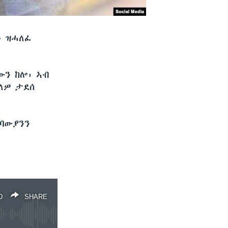
ፉ ዝሓለፈ
ውን ከሎ፡ ኣብ
ለዎ ታደሰ
በባውያንን
D
SHARE