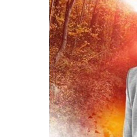
ቂሔ ጽልሚ