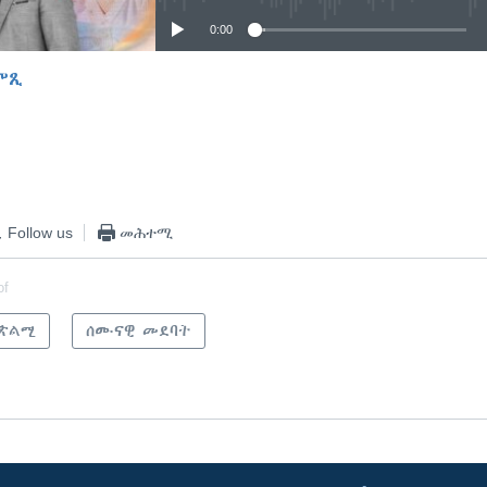
0:00
ምጺ
EMBED
Follow us
መሕተሚ
of
ጽልሚ
ሰሙናዊ መደባት