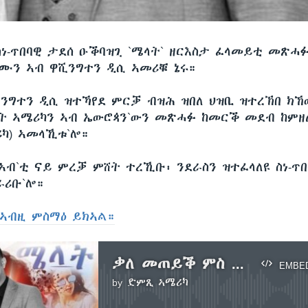
ስነ-ጥበባዊ ታደሰ ዑቕባዝጊ `ሜላት` ዘርእስታ ፈላመይቲ መጽሓ
ሙን ኣብ ዋሺንግተን ዲሲ ኣመሪቑ ኔሩ።
ሺንግተን ዲሲ ዝተኻየደ ምርቓ ብዝሕ ዝበለ ህዝቢ ዝተረኽበ ክኸ
ት ኣሜሪካን ኣብ ኤውሮጳን`ውን መጽሓፉ ከመርቕ መደብ ከምዘ
ሪካ) ኣመላኺቱ`ሎ።
ኣብ`ቲ ናይ ምረቓ ምሸት ተረኺቡ፡ ንደራስን ዝተፈላለዩ ስነ-ጥ
ራሪቡ`ሎ።
ኣብዚ ምስማዕ ይክኣል።
ቃለ መጠይቕ ምስ ደራሲ መጽሓፍ `ሜላት` ታደሰ ዑቕባዝጊ
EMBE
by
ድምጺ ኣሜሪካ
No media source currently available