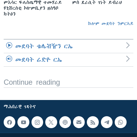
ምእሳር ፍልስጤማዊ ተመሃራይ
ምስ ደራሲት ገነት ይብራህ
ዩኒቨርስቲ ኮሎምቢያን ዘስዓቦ
ክትዕን
ኩሎም መደባት ንምርኣይ
መደባት ቴሌቭዥን ርኤ
መደባት ሬድዮ ርኤ
Continue reading
ማሕበራዊ ገጻትና