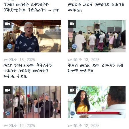
ግንዛበ መሰላት ደቀንስትዮ
ምህርቲ ሕርሻ ንምዕባይ ዝሕግዝ
ንቕድሚት'ዶ ንድሕሪት? -- ዘተ
መሳርሒ
መጋቢት 13, 2025
መጋቢት 13, 2025
ሶርያ ንዝተፈጸሙ ቅትለትን
ቅዱስ ወርሒ ጾመ ረመዳን ኣብ
ጥሕሰት ሰብኣዊ መሰላትን
ከተማ ምጽዋዕ
ፍትሒ ትደሊ
መጋቢት 12, 2025
መጋቢት 12, 2025