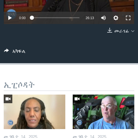
ቂሔ ጽልሚ
ቋንቋታት
0:00
26:13
መራገፊ
ኣካፍል
ኢፒሶዳት
መጋቢት 14, 2025
መጋቢት 14, 2025