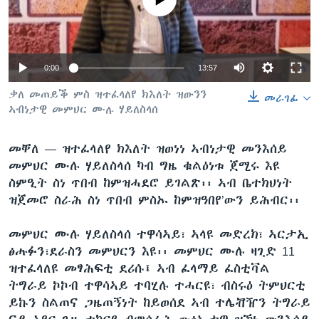
ቂሔ ጽልሚ
ቋንቋታት
0:00
13:57
ቃለ መጠይቕ ምስ ዝተፈላለየ ክእለት ዝውንን
መራገፊ
ኣብነታዊ መምህር ሙሉ ሃይለስላሰ
መቐለ —
ዝተፈላለየ ክእለት ዝወነነ ኣብነታዊ መንእሰይ
መምህር ሙሉ ሃይለስላሰ ካብ ግዜ ቁልዕነቱ ጀሚሩ እዩ
ስምዒት ስነ ጥበብ ከምዝሓደሮ ይገልጽ፡፡ ኣብ ቤተክህነት
ዝጀመሮ ስራሕ ስነ ጥበብ ምስኡ ከምዝዓበየ’ውን ይሕብር፡፡
መምህር ሙሉ ሃይለስላሰ ተዋሳኣይ፣ ኣላዩ መድረክ፣ ኣርታኢ
ፅሑፉን፣ደራስን መምህርን እዩ፡፡ መምህር ሙሉ ዛጊድ 11
ዝተፈላለዩ መፃሕፍቲ ደሪሱ፤ ኣብ ፈላማይ ፈስቲቫል
ትግራይ ኮኮብ ተዋሳኣይ ተባሂሉ ተሓርዩ፣ ብስሩዕ ትምህርቲ
ይኩን ስልጠና ጋዜጠኝነት ከይወሰደ ኣብ ተሌቭዥን ትግራይ