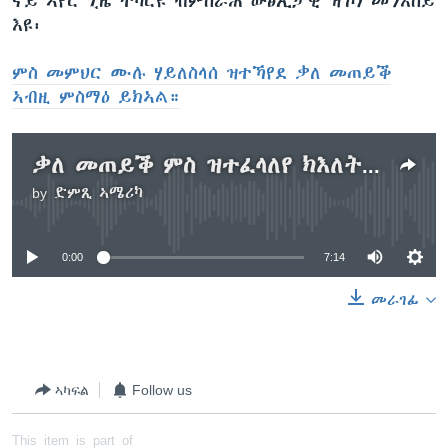
ናይ ኣየር ጊዜ ተካርዩ ብምሰራሕ ውፅኢታዊ ዝኾነ መንእሰይ
እዩ፡
ምስ መምህር ሙሉ ሃይለስላሰ ዝተኻየደ ቃለ መጠይቕ
ኣብዚ ምስማዕ ይክኣል።
ቃለ መጠይቕ ምስ ዝተፈላለየ ክእለት ዝውንን ኣብነታዊ መምህር ሙሉ ሃይለስላሰ
by
ድምጺ ኣሜሪካ
No media source currently available
0:00
7:14
መራገፊ
ኣካፍል
Follow us
This item is part of