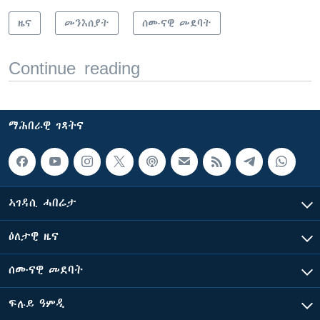
ዜና
መንእሰያት
ሰሙናዊ መደባት
Continue reading
ማሕበራዊ ገጻትና
ኣገዳሲ ሓበሬታ
ዕለታዊ ዜና
ሰሙናዊ መደባት
ፍሉይ ዓምዲ