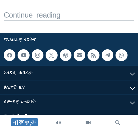
Continue reading
ማሕበራዊ ገጻትና
ኣገዳሲ ሓበሬታ
ዕለታዊ ዜና
ሰሙናዊ መደባት
ፍሉይ ዓምዲ
ብቐጥታ
ብዛዕባ ድምጺ ኣሜሪካ ፈነወ ቋንቋ ትግርኛ