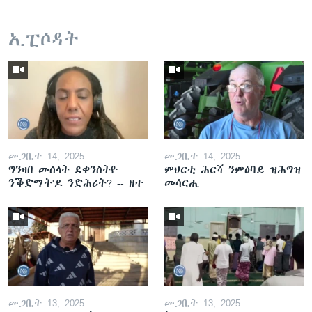
ኢፒሶዳት
መጋቢት 14, 2025
መጋቢት 14, 2025
ግንዛበ መሰላት ደቀንስትዮ
ምህርቲ ሕርሻ ንምዕባይ ዝሕግዝ
ንቕድሚት'ዶ ንድሕሪት? -- ዘተ
መሳርሒ
መጋቢት 13, 2025
መጋቢት 13, 2025