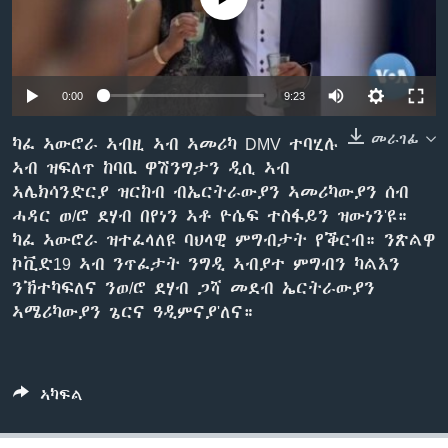
ቂሔ ጽልሚ
ቋንቋታት
0:00
9:23
መራገፊ
ካፈ ኣውሮራ ኣብዚ ኣብ ኣመሪካ DMV ተባሂሉ
ኣብ ዝፍለጥ ከባቢ ዋሽንግታን ዲሲ ኣብ
ኣሌክሳንድርያ ዝርከብ ብኤርትራውያን ኣመሪካውያን ሰብ
ሓዳር ወ/ሮ ደሃብ በየነን ኣቶ ዮሴፍ ተስፋይን ዝውነን'ዩ።
ካፈ ኣውሮራ ዝተፈላለዩ ባህላዊ ምግብታት የቕርብ። ንጽልዋ
ኮቪድ19 ኣብ ንጥፈታት ንግዲ ኣብያተ ምግብን ካልእን
ንኽተካፍለና ንወ/ሮ ደሃብ ጋሻ መደብ ኤርትራውያን
ኣሜሪካውያን ጌርና ዓዲምናያ'ለና።
ኣካፍል