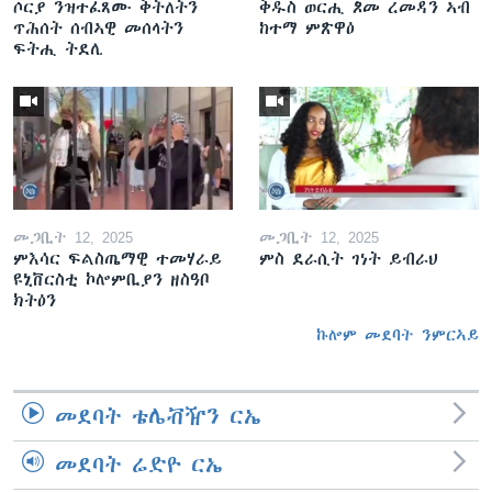
ሶርያ ንዝተፈጸሙ ቅትለትን
ቅዱስ ወርሒ ጾመ ረመዳን ኣብ
ጥሕሰት ሰብኣዊ መሰላትን
ከተማ ምጽዋዕ
ፍትሒ ትደሊ
መጋቢት 12, 2025
መጋቢት 12, 2025
ምእሳር ፍልስጤማዊ ተመሃራይ
ምስ ደራሲት ገነት ይብራህ
ዩኒቨርስቲ ኮሎምቢያን ዘስዓቦ
ክትዕን
ኩሎም መደባት ንምርኣይ
መደባት ቴሌቭዥን ርኤ
መደባት ሬድዮ ርኤ