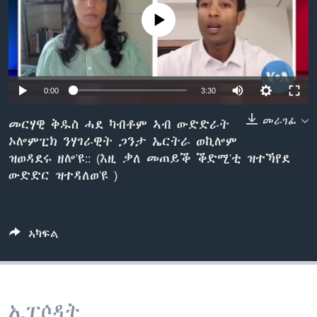
ቂሔ ጽልሚ
No media source currently available
ቋንቋታት
0:00
3:30
መራገፊ
መርሃዊ ቅዱስ ሓደ ካብቶም ኣብ ውድድራት
ኦሎምፒክ ንሃገራዊት ጋንታ ኤርትራ ወኪሎም
ዝወዳደሩ ዘሎ'ዩ:: (እዚ ቃለ መጠይቕ ቕድሚ'ቲ ዝተኻየደ
ውድድር ዝተዳለወ'ዩ )
ኣካፍል
ኢፒሶዳት