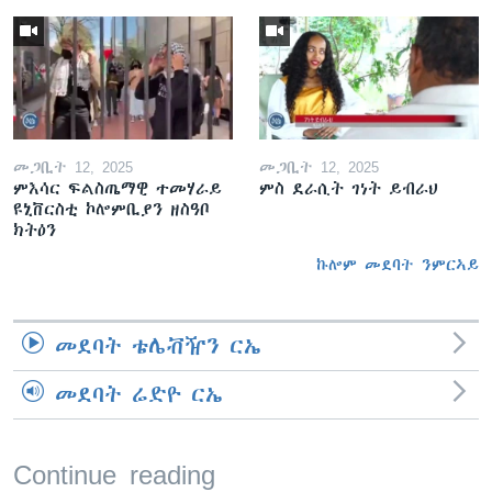
መጋቢት 12, 2025
መጋቢት 12, 2025
ምእሳር ፍልስጤማዊ ተመሃራይ
ምስ ደራሲት ገነት ይብራህ
ዩኒቨርስቲ ኮሎምቢያን ዘስዓቦ
ክትዕን
ኩሎም መደባት ንምርኣይ
መደባት ቴሌቭዥን ርኤ
መደባት ሬድዮ ርኤ
Continue reading