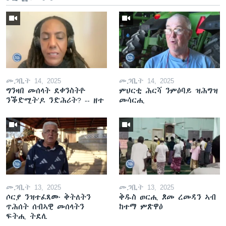
መጋቢት 14, 2025
መጋቢት 14, 2025
ግንዛበ መሰላት ደቀንስትዮ
ምህርቲ ሕርሻ ንምዕባይ ዝሕግዝ
ንቕድሚት'ዶ ንድሕሪት? -- ዘተ
መሳርሒ
መጋቢት 13, 2025
መጋቢት 13, 2025
ሶርያ ንዝተፈጸሙ ቅትለትን
ቅዱስ ወርሒ ጾመ ረመዳን ኣብ
ጥሕሰት ሰብኣዊ መሰላትን
ከተማ ምጽዋዕ
ፍትሒ ትደሊ