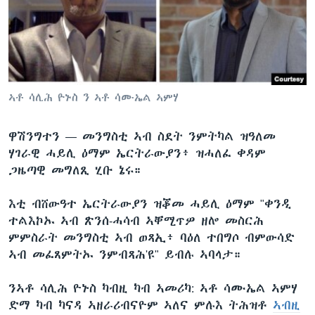
ቂሔ ጽልሚ
ቋንቋታት
ኣቶ ሳሊሕ ዮኑስ ን ኣቶ ሳሙኤል ኣምሃ
ዋሽንግተን —
መንግስቲ ኣብ ስደት ንምትካል ዝዓለመ
ሃገራዊ ሓይሊ ዕማም ኤርትራውያን፥ ዝሓለፈ ቀዳም
ጋዜጣዊ መግለጺ ሂቡ ኔሩ።
እቲ ብሸውዓተ ኤርትራውያን ዝቖመ ሓይሊ ዕማም "ቀንዲ
ተልእኮኡ ኣብ ጽንሰ-ሓሳብ ኣቐሚጥዎ ዘሎ መስርሕ
ምምስራት መንግስቲ ኣብ ወጻኢ፥ ባዕለ ተበግሶ ብምውሳድ
ኣብ መፈጸምትኡ ንምብጻሕ'ዩ" ይብሉ ኣባላታ።
ንኣቶ ሳሊሕ ዮኑስ ካብዚ ካብ ኣመሪካ: ኣቶ ሳሙኤል ኣምሃ
ድማ ካብ ካናዳ ኣዘራሪብናዮም ኣለና ምሉእ ትሕዝቶ
ኣብዚ