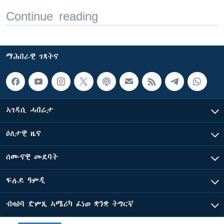
Continue reading
ማሕበራዊ ገጻትና
ኣገዳሲ ሓበሬታ
ዕለታዊ ዜና
ሰሙናዊ መደባት
ፍሉይ ዓምዲ
ብዛዕባ ድምጺ ኣሜሪካ ፈነወ ቋንቋ ትግርኛ