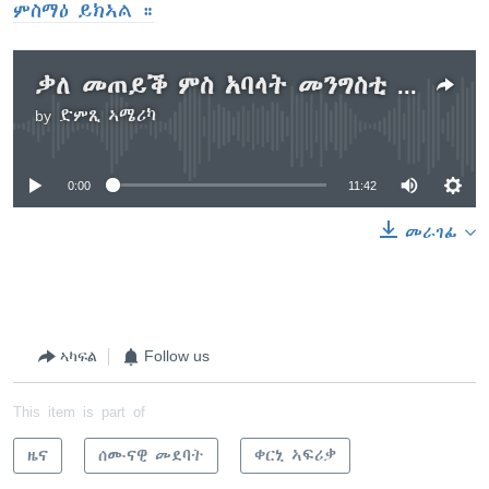
ምስማዕ ይክኣል ።
ቃለ መጠይቕ ምስ አባላት መንግስቲ ኣብ ስደት ንምትካል ዝዓለመ ሃገራዊ ሓይሊ ዕማም ኤርትራውያን
by
ድምጺ ኣሜሪካ
No media source currently available
0:00
11:42
መራገፊ
ኣካፍል
Follow us
This item is part of
ዜና
ሰሙናዊ መደባት
ቀርኒ ኣፍሪቃ