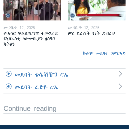
መጋቢት 12, 2025
መጋቢት 12, 2025
ምእሳር ፍልስጤማዊ ተመሃራይ
ምስ ደራሲት ገነት ይብራህ
ዩኒቨርስቲ ኮሎምቢያን ዘስዓቦ
ክትዕን
ኩሎም መደባት ንምርኣይ
መደባት ቴሌቭዥን ርኤ
መደባት ሬድዮ ርኤ
Continue reading