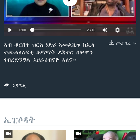
ቂሔ ጽልሚ
ቋንቋታት
0:00
23:16
መራገፊ
ኣብ ቆርበት ዝርአ ነድሪ ኣመልኪቱ ክኢላ
ተመሓለለፍቲ ሕማማት ዶክተር ሰሎሞን
ገብረድንግል ኣዘራሪብናዮ ኣለና።
ኣካፍል
ኢፒሶዳት