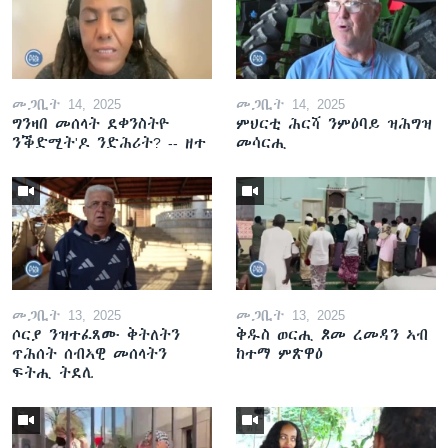
መጋቢት 14, 2025
መጋቢት 14, 2025
ግንዛበ መሰላት ደቀንስትዮ
ምህርቲ ሕርሻ ንምዕባይ ዝሕግዝ
ንቕድሚት'ዶ ንድሕሪት? -- ዘተ
መሳርሒ
መጋቢት 13, 2025
መጋቢት 13, 2025
ሶርያ ንዝተፈጸሙ ቅትለትን
ቅዱስ ወርሒ ጾመ ረመዳን ኣብ
ጥሕሰት ሰብኣዊ መሰላትን
ከተማ ምጽዋዕ
ፍትሒ ትደሊ