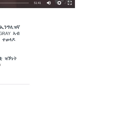
51:41
EMBED
SHARE
ብኢንግሊዝኛ
TIGRAY ኣብ
 ተወላዶ
ቲ ዝኾነት
።