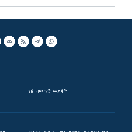
ገጽ ሰሙናዊ መደባት