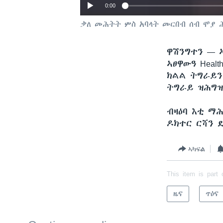
0:00
ቃለ መሕትት ምስ አባላት መርበብ ሰብ ሞያ 
ዋሽንግተን —
ኣፀዋውዓ Health
ክልል ትግራይን
ትግራይ ዝሕግዝ
ብዛዕባ እቲ ማ
ዶክተር ርሻን 
ኣካፍል
This item is part 
ዜና
ጥዕና