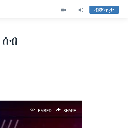
ብቐጥታ
 ሰብ
EMBED
SHARE