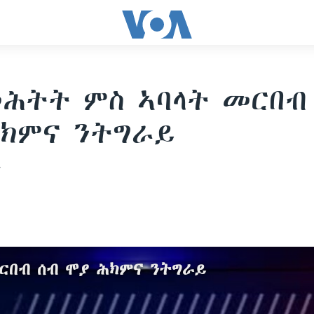
ሕትት ምስ ኣባላት መርበብ
ክምና ንትግራይ
ን
ርበብ ሰብ ሞያ ሕክምና ንትግራይ