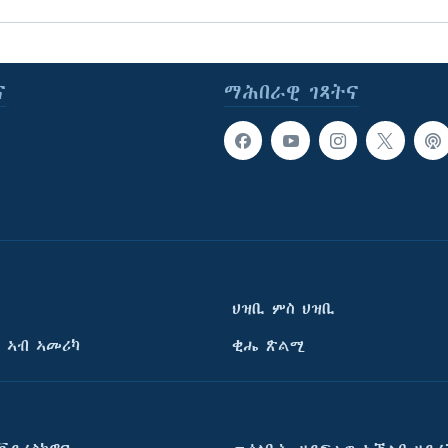
ና
ማሕበራዊ ገጻትና
ህዝቢ ምስ ህዝቢ
 ኣብ ኣመሪካ
ቂሔ ጽልሚ