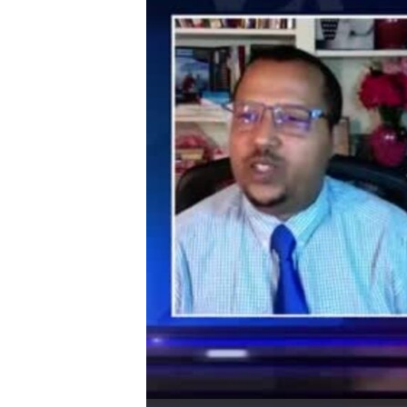
ቂሔ ጽልሚ