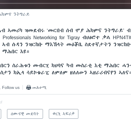
ሕክምና ንትግራይ
ኣብ ኣመሪካ ዝመደብሩ ‘መርበብ ሰብ ሞያ ሕክምና ንትግራይ’ 
 Professionals Networking for Tigray ብህፅሮተ ቃል HPN4
 ኣብ ሱዳን ንዝርከቡ ማእኸላት መዕቖቢ ስደተኛታትን ንዝርከቡ
 ማሕበር እዩ።
ሕበርን ስራሕቱን መብርሂ ክህባና ካብ መስራቲ እቲ ማሕበር ሓን
ደስታን ክኢላ ሳይኮቴራፒ ለምለም ዘለለውን ኣዘራሪብናየን ኣለና
Follow us
መሕተሚ
of
ሰሙናዊ መደባት
ቀርኒ ኣፍሪቃ