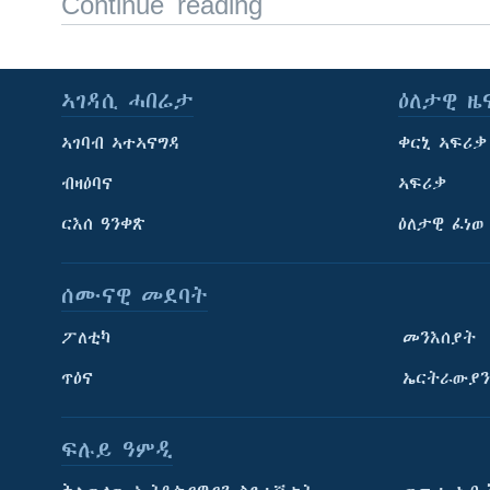
Continue reading
ኣገዳሲ ሓበሬታ
ዕለታዊ ዜ
ኣገባብ ኣተኣናግዳ
ቀርኒ ኣፍሪቃ
ብዛዕባና
ኣፍሪቃ
ርእሰ ዓንቀጽ
ዕለታዊ ፈነወ
ሰሙናዊ መደባት
ፖለቲካ
መንእሰያት
ጥዕና
ኤርትራውያን
ፍሉይ ዓምዲ
ትምህርቲ እንግሊዝኛ