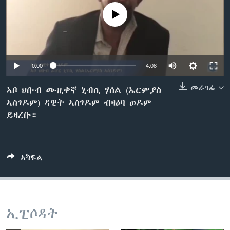
ቂሔ ጽልሚ
No media source currently available
ቋንቋታት
0:00
4:08
መራገፊ
ኣቦ ህቡብ ሙዚቀኛ ኒብሲ ሃሰል (ኤርምያስ
ኣስገዶም) ዳዊት ኣስገዶም ብዛዕባ ወዶም
ይዛረቡ።
ኣካፍል
ኢፒሶዳት