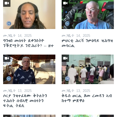
መጋቢት 14, 2025
መጋቢት 14, 2025
ግንዛበ መሰላት ደቀንስትዮ
ምህርቲ ሕርሻ ንምዕባይ ዝሕግዝ
ንቕድሚት'ዶ ንድሕሪት? -- ዘተ
መሳርሒ
መጋቢት 13, 2025
መጋቢት 13, 2025
ሶርያ ንዝተፈጸሙ ቅትለትን
ቅዱስ ወርሒ ጾመ ረመዳን ኣብ
ጥሕሰት ሰብኣዊ መሰላትን
ከተማ ምጽዋዕ
ፍትሒ ትደሊ