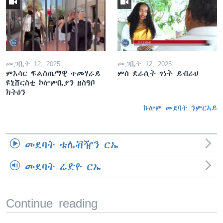
መጋቢት 12, 2025
መጋቢት 12, 2025
ምእሳር ፍልስጤማዊ ተመሃራይ
ምስ ደራሲት ገነት ይብራህ
ዩኒቨርስቲ ኮሎምቢያን ዘስዓቦ
ክትዕን
ኩሎም መደባት ንምርኣይ
መደባት ቴሌቭዥን ርኤ
መደባት ሬድዮ ርኤ
Continue reading